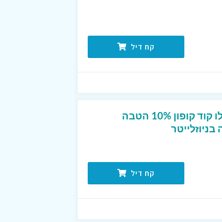
קח דיל
חדשים בפוט לוקר? קבלו קוד קופון 10% הטבה
ניוזלייטר
קח דיל