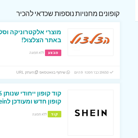
קופונים מחנויות נוספות שכדאי להכיר
מוצרי אלקטרוניקה וסל
באתר הצלצול!
מבצע
ללא תפוגה
19650 כבר חסכו! 9 היום
שיתוף בוואטסאפ
העתק URL
קופון חדש ומעודכן לShein ישראל
קוד
ללא תפוגה