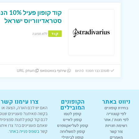
קוד קו
סטראדיווריוס ישראל
קוד
ללא תפוגה
10649 כבר חסכו! 0 היום
שיתוף בוואטסאפ
העתק URL
ניווט באתר
הקופונים
צרו עימנו קשר
המובילים
בחירת קופונים
האם יש לכם הערה, הצעה או
לפי קטגוריה
קופון לטמו
בקשה מאיתנו? מעוניינים שנוס
לפי חנות / אתר
קופון לאייס
לכם קוד קופון לחנות ספציפית
רשימת חנויות
קופון לעליאקספרס
שאתם מעוניינים בה? צרו איתנו
צור קשר
קופון למשלוחה
קשר
בטופס פנייה באתר
.
מאמרים
קופון לביתילי