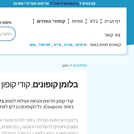
מבצעים ל
Pandazzz-פנדזז
הריהוט ואביזרי השינה
דף הבית
בלוג
חנויות
קופוני החודש
חיפוש ק
צור קשר
קופונים חמים באתר :
איסימו
,
פנדה
,
אייס
,
ישרוטל
,
טמו
>
ICOUPONS
בלומן
בלומן קופונים
, קודי קופו
קודי קופון חדשים והנחות פעילות למותג
בל
באתר iCoupons. כל הקופונים נבדקו לאחרונה בתאריך 05/08/2026!
בלומן היא החנות הגדולה ביותר לפרטי ומוצרי א
מגוונים וחגיגיים להשלמת ההופעה, כמו חגורות,
במגוון משובב נפש. בלומן – הבחירה המובילה.