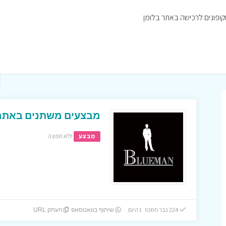
מבצעים משתנים באתר 
מבצע
ללא תפוגה
224 כבר חסכו! 1 היום
שיתוף בוואטסאפ
העתק URL