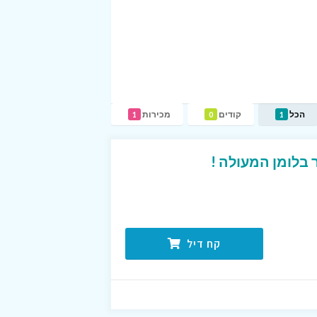
הכל
קודים
מכירות
1
0
1
בלומן המעולה !
קח דיל