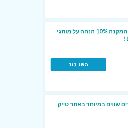
קופון מפנק לטרמינל X המקנה 10% הנחה על מותגי
!
השג קוד
ים שווים במיוחד באתר טייק