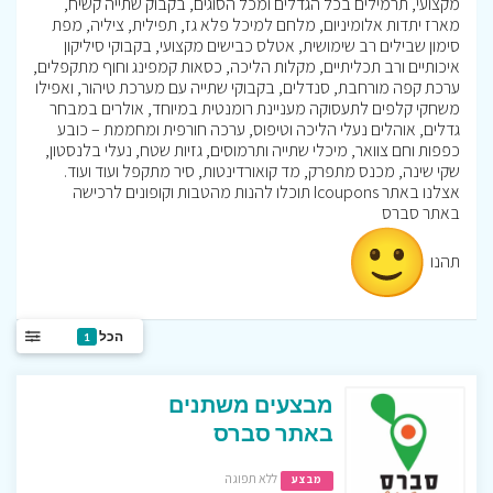
מקצועי, תרמילים בכל הגדלים ומכל הסוגים, בקבוק שתייה קשיח,
מארז יתדות אלומיניום, מלחם למיכל פלא גז, תפילית, ציליה, מפת
סימון שבילים רב שימושית, אטלס כבישים מקצועי, בקבוקי סיליקון
איכותיים ורב תכליתיים, מקלות הליכה, כסאות קמפינג וחוף מתקפלים,
ערכת קפה מורחבת, סנדלים, בקבוקי שתייה עם מערכת טיהור, ואפילו
משחקי קלפים לתעסוקה מעניינת רומנטית במיוחד, אולרים במבחר
גדלים, אוהלים נעלי הליכה וטיפוס, ערכה חורפית ומחממת – כובע
כפפות וחם צוואר, מיכלי שתייה ותרמוסים, גזיות שטח, נעלי בלנסטון,
שקי שינה, מכנס מתפרק, מד קואורדינטות, סיר מתקפל ועוד ועוד.
אצלנו באתר Icoupons תוכלו להנות מהטבות וקופונים לרכישה
באתר סברס
תהנו
הכל
1
מבצעים משתנים
באתר סברס
ללא תפוגה
מבצע