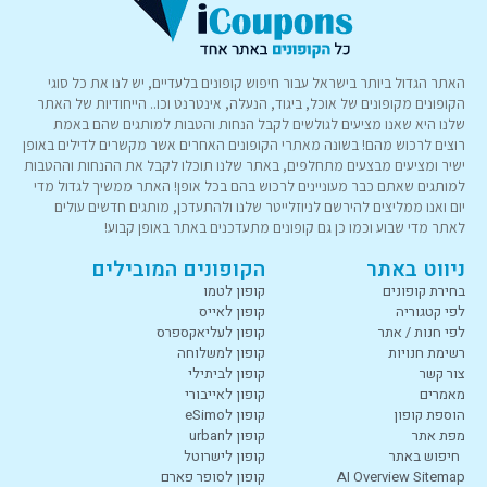
האתר הגדול ביותר בישראל עבור חיפוש קופונים בלעדיים, יש לנו את כל סוגי
הקופונים מקופונים של אוכל, ביגוד, הנעלה, אינטרנט וכו.. הייחודיות של האתר
שלנו היא שאנו מציעים לגולשים לקבל הנחות והטבות למותגים שהם באמת
רוצים לרכוש מהם! בשונה מאתרי הקופונים האחרים אשר מקשרים לדילים באופן
ישיר ומציעים מבצעים מתחלפים, באתר שלנו תוכלו לקבל את ההנחות וההטבות
למותגים שאתם כבר מעוניינים לרכוש בהם בכל אופן! האתר ממשיך לגדול מדי
יום ואנו ממליצים להירשם לניוזלייטר שלנו ולהתעדכן, מותגים חדשים עולים
לאתר מדי שבוע וכמו כן גם קופונים מתעדכנים באתר באופן קבוע!
ניווט באתר
הקופונים המובילים
בחירת קופונים
קופון לטמו
לפי קטגוריה
קופון לאייס
לפי חנות / אתר
קופון לעליאקספרס
רשימת חנויות
קופון למשלוחה
צור קשר
קופון לביתילי
מאמרים
קופון לאייבורי
הוספת קופון
קופון לeSimo
מפת אתר
קופון לurban
חיפוש באתר
קופון לישרוטל
AI Overview Sitemap
קופון לסופר פארם