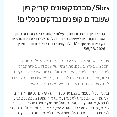
Sbrs / סברס קופונים
, קודי קופון
שעובדים, קופונים נבדקים בכל יום!
קודי קופון חדשים והנחות פעילות למותג
Sbrs / סברס
. מגוון
הטבות וקופונים לשימוש מיידי, כולל מבצעים בלעדיים הזמינים
רק באתר iCoupons. כל הקופונים נבדקו לאחרונה בתאריך
08/08/2026!
אתר סברס הוא אתר המציע כל מה שנדרש למטייל המתחיל
והמקצועי בארץ ובעולם, מתוך נסיון של שנים דאגו באתר סברס
לאסוף עבורכם לא את המוצרים הזולים ביותר, ואף לא את היקרים
ביותר, אלא את המתאימים לכם ביותר, אלו שיהפכו את הטיול שלכם
לחוויה אמיתית בלתי נשכחת, וינעימו עליכם את המסע,
באתר תוכלו למצוא בעצם את כל הדרוש לטיולים ונסיעות, ליחידים
ולמשפחות, ואם נפרט לא נגמור, מעט מן השפע נציג בפניכם כאן,
לדוגמא, מנעול קוד קומפקטי מעיל פוך תיק רחצה נפרש, כובע רחב
שוליים, מתאם למיכלי גז, שעון casio, חולצה תרמית, אסלונית היגיינה
לשירותים, גרבי ריצה, נעלי ספורט שונות למטרות מגוונות, תיק יום