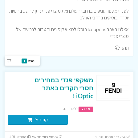
לפנדי מספר סניפים ברחבי העולם ואת מוצרי פנדי ניתן להשיג בחנויות
יוקרה ובוטיקים ברחבי העולם.
אצלנו באתר Icoupons תוכלו למצוא קופונים והטבות לרכישה של
מוצרי פנדי.
תהנו 🙂
הכל
1
משקפי פנדי במחירים
חסרי תקדים באתר
iOptic !
ללא תפוגה
מבצע
קח דיל
264 כבר חסכו! 0 היום
שיתוף בוואטסאפ
העתק URL