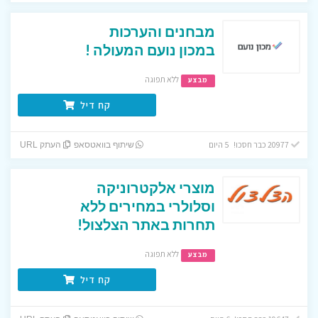
מבחנים והערכות
במכון נועם המעולה !
ללא תפוגה
מבצע
קח דיל
20977 כבר חסכו! 5 היום
שיתוף בוואטסאפ
העתק URL
מוצרי אלקטרוניקה
וסלולרי במחירים ללא
תחרות באתר הצלצול!
ללא תפוגה
מבצע
קח דיל