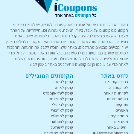
האתר הגדול ביותר בישראל עבור חיפוש קופונים בלעדיים, יש לנו את כל סוגי
הקופונים מקופונים של אוכל, ביגוד, הנעלה, אינטרנט וכו.. הייחודיות של האתר
שלנו היא שאנו מציעים לגולשים לקבל הנחות והטבות למותגים שהם באמת
רוצים לרכוש מהם! בשונה מאתרי הקופונים האחרים אשר מקשרים לדילים באופן
ישיר ומציעים מבצעים מתחלפים, באתר שלנו תוכלו לקבל את ההנחות וההטבות
למותגים שאתם כבר מעוניינים לרכוש בהם בכל אופן! האתר ממשיך לגדול מדי
יום ואנו ממליצים להירשם לניוזלייטר שלנו ולהתעדכן, מותגים חדשים עולים
לאתר מדי שבוע וכמו כן גם קופונים מתעדכנים באתר באופן קבוע!
ניווט באתר
הקופונים המובילים
בחירת קופונים
קופון לטמו
לפי קטגוריה
קופון לאייס
לפי חנות / אתר
קופון לעליאקספרס
רשימת חנויות
קופון למשלוחה
צור קשר
קופון לביתילי
מאמרים
קופון לאייבורי
הוספת קופון
קופון לeSimo
מפת אתר
קופון לurban
חיפוש באתר
קופון לישרוטל
AI Overview Sitemap
קופון לסופר פארם