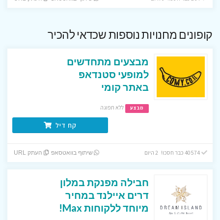
קופונים מחנויות נוספות שכדאי להכיר
מבצעים מתחדשים
למופעי סטנדאפ
באתר קומי
ללא תפוגה
מבצע
קח דיל
40574 כבר חסכו! 2 היום
שיתוף בוואטסאפ
העתק URL
חבילה מפנקת במלון
דרים איילנד במחיר
מיוחד ללקוחות Max!