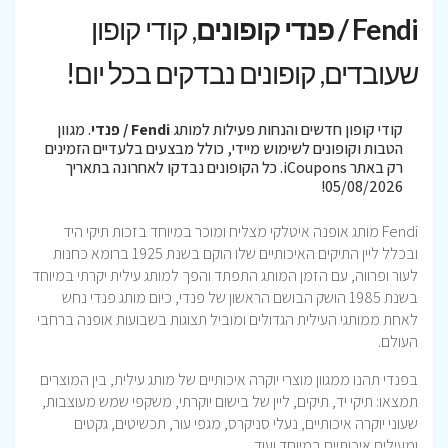
Fendi / פנדי קופונים
, קודי קופון
שעובדים, קופונים נבדקים בכל יום!
קודי קופון חדשים והנחות פעילות למותג
Fendi / פנדי
. מגוון
הטבות וקופונים לשימוש מיידי, כולל מבצעים בלעדיים הזמינים
רק באתר iCoupons. כל הקופונים נבדקו לאחרונה בתאריך
05/08/2026!
Fendi מותג אופנה איטלקי מצליח ומוכר במיוחד בזכות תיקי היד
ובכלל ליין התיקים האיכותיים שלו הוקם בשנת 1925 ברומא כחנות
לעור ופרווה, עם הזמן המותג התפתד והפך למותג עילית יקרתי במיוחד
בשנת 1985 הושק הבושם הראשון של פנדי, כיום מותג פנדי נחש
לאחת ממותגי העילית הגדולים ומוביל תצוגות בשבועות אופנה ברחבי
העולם.
בפנדי תהנו ממגוון מוצרי יוקרה איכותיים של מותג עילית, בין המוצרים
תמצאו: תיקי יד, תיקים, ליין של בישום יוקרתי, משקפי שמש מעוצבות,
שעוני יוקרה איכותיים, נעלי סניקרס, מגפי עור, תכשיטים, גקטים
ומעילים איכותיים במיוחד ועוד..