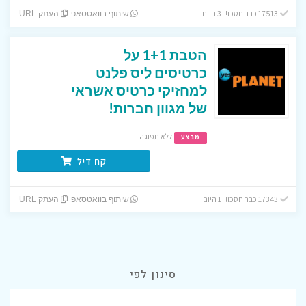
17513 כבר חסכו! 3 היום
שיתוף בוואטסאפ
העתק URL
הטבת 1+1 על
כרטיסים ליס פלנט
למחזיקי כרטיס אשראי
של מגוון חברות!
ללא תפוגה
מבצע
קח דיל
17343 כבר חסכו! 1 היום
שיתוף בוואטסאפ
העתק URL
סינון לפי