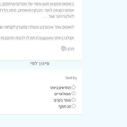
באופוס תמצאו מגוון עשיר של ספרים מרתקים, 
אופוס הוצאה לאור: מבחן התאומים, מסע הדרקון,
לאלצהיימר ועוד…
לאופוס אתר אינטרנט מעולה ומועדון לקוחות שו
אצלנו באתר iCoupons תוכלו להנות מהטבות ומבצעים לרכישה באתר אופוס המעולה.
תהנו 🙂
סינון לפי
Sort by
החדשים ביותר
פופולאריים
נגמר בקרוב
פג תוקף