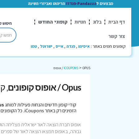
מבצעים ל
Pandazzz-פנדזז
הריהוט ואביזרי השינה
דף הבית
בלוג
חנויות
קופוני החודש
חיפוש ק
צור קשר
קופונים חמים באתר :
איסימו
,
פנדה
,
אייס
,
ישרוטל
,
טמו
>
OPUS / אופוס
ICOUPONS
Opus / אופוס קופונים
, ק
קודי קופון חדשים והנחות פעילות למותג
Opus 
הזמינים רק באתר iCoupons. כל הקופונים נבדקו לאחרונה בתאריך 05/08/2026!
גבוהה, באופוס תמצאו הוצאה לאור של ספרים מת