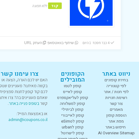
קוד
ללא תפוגה
4 כבר חסכו! 1 היום
שיתוף בוואטסאפ
העתק URL
ניווט באתר
הקופונים
צרו עימנו קשר
המובילים
בחירת קופונים
האם יש לכם הערה, הצעה או
לפי קטגוריה
קופון לטמו
בקשה מאיתנו? מעוניינים שנוס
לפי חנות / אתר
קופון לאייס
לכם קוד קופון לחנות ספציפית
רשימת חנויות
קופון לעליאקספרס
שאתם מעוניינים בה? צרו איתנו
צור קשר
קופון למשלוחה
קשר
בטופס פנייה באתר
.
מאמרים
קופון לביתילי
או באמצעות המייל:
הוספת קופון
קופון לאייבורי
admin@icoupons.co.il
מפת אתר
קופון לeSimo
חיפוש באתר
קופון לurban
AI Overview Sitemap
קופון לישרוטל
קופון לסופר פארם