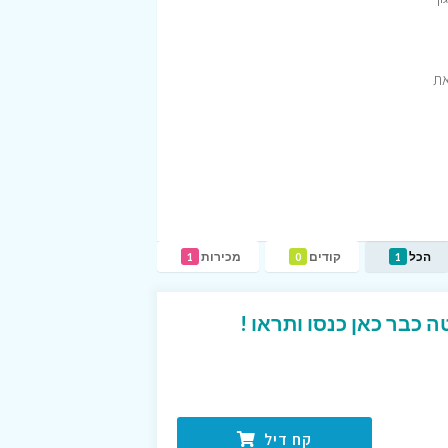
את
הכל
קודים
מכירות
1
0
1
קח דיל