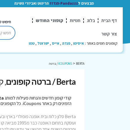
מבצעים ל
Pandazzz-פנדזז
הריהוט ואביזרי השינה
דף הבית
בלוג
חנויות
קופוני החודש
חיפוש ק
צור קשר
קופונים חמים באתר :
איסימו
,
פנדה
,
אייס
,
ישרוטל
,
טמו
>
BERTA / ברטה
ICOUPONS
Berta / ברטה קופונים
, 
קודי קופון חדשים והנחות פעילות למותג
erta
הזמינים רק באתר iCoupons. כל הקופונים נבדקו לאחרונה בתאריך 07/08/2026!
ועוסקת בתחום 
ופריטים השונים אחד מהשני אך עדיין ניתן ל