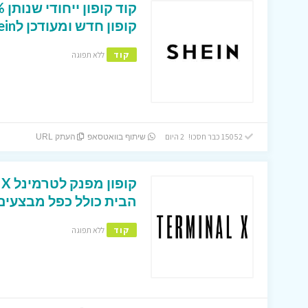
קופון חדש ומעודכן לShein ישראל
קוד
ללא תפוגה
15052 כבר חסכו! 2 היום
שיתוף בוואטסאפ
העתק URL
הבית כולל כפל מבצעים 
קוד
ללא תפוגה