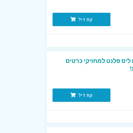
קח דיל
טיסים ליס פלנט למחזיקי כרטיס
!
קח דיל