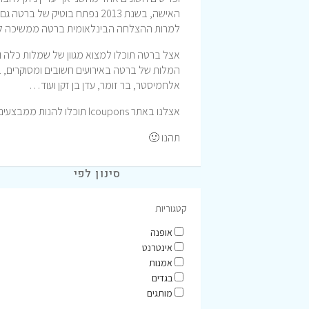
האישה, בשנת 2013 נפתח בוטיק
למרות ההצלחה הבינלאומית ברטה ממשיכה לעב
אצל ברטה תוכלו למצוא מגוון של שמלות כלה וע
המלות של ברטה באירועים חשובים ומסוקרים, בין 
אלחמיסטר, בר זומר, עדן בן זקן ועוד…
אצלנו באתר Icoupons תוכלו להנות ממבצעים ועדכונים על האתר של ברטה.
תהנו 🙂
סינון לפי
קטגוריות
אופנה
אינטרנט
אמנות
בגדים
מותגים