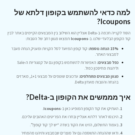
למה כדאי להשתמש בקופון דלתא של
Icoupons?
הסוד לקנייה חכמה ב-Delta אונליין הוא השילוב בין המבצעים הקיימים באתר לבין
קוד הקופון הבלעדי שלנו. ב-
Icoupons
תמצאו מגוון רחב של הטבות:
15% הנחה נוספת:
קוד קופון המיועד לסל הקניות ומעניק הנחה מעבר
למבצעי האתר.
כפל מבצעים:
האפשרות להשתמש בקופון גם על קטגוריות ה-Sale
וליהנות מחיסכון כפול.
מגוון מבצעים מתחלפים:
עדכונים שוטפים על מבצעי 1+1, מארזים
בהנחה והטבות מועדון Delta.
איך מממשים את הקופון ב-Delta?
העתיקו את קוד הקופון המופיע כאן ב-
Icoupons
.
היכנסו לאתר דלתא אונליין ובחרו את הפריטים האהובים עליכם.
בעמוד התשלום, הזינו את הקוד בשדה “יש לך קוד קופון?”.
ודאו שההנחה התווספה גם על מוצרים שבמבצע ותיהנו מהמחיר