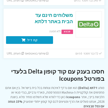
245 כבר חסכו! 1 היום
שיתוף בוואטסאפ
העתק URL
משלוחים חינם עד
הבית באתר דלתא
ללא תפוגה
מבצע
קח דיל
72 כבר חסכו! 0 היום
שיתוף בוואטסאפ
העתק URL
חסכו בענק עם קוד קופון Delta בלעדי
בפורטל Icoupons
מותג
דלתא (Delta)
הוא שם נרדף לאיכות ונוחות בכל בית בישראל. בין אם אתם
מחפשים את קולקציית ה-Machina המפורסמת, מארזי גרביים, בגדי פנאי או
הלבשת בייבי, אתר
Icoupons
כאן כדי לוודא שלא תשלמו מחיר מלא. בשנת
2026, אנחנו מעלים את הרף ומציעים לכם קוד קופון ייחודי שמעניק
15% הנחה
עם כפל מבצעים
.