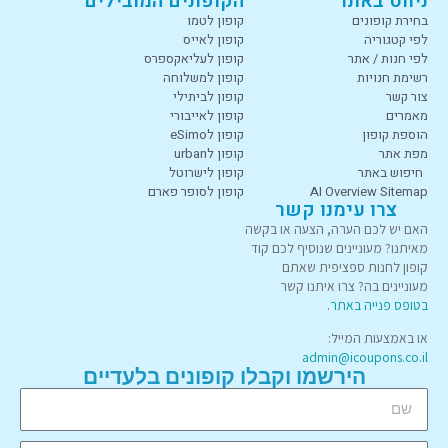
ניווט באתר
הקופונים המובילים
בחירת קופונים
קופון לטמו
לפי קטגוריה
קופון לאייס
לפי חנות / אתר
קופון לעליאקספרס
רשימת חנויות
קופון למשלוחה
צור קשר
קופון לביתילי
מאמרים
קופון לאייבורי
הוספת קופון
קופון לeSimo
מפת אתר
קופון לurban
חיפוש באתר
קופון לישרוטל
AI Overview Sitemap
קופון לסופר פארם
צרו עימנו קשר
האם יש לכם הערה, הצעה או בקשה
מאיתנו? מעוניינים שנוסיף לכם קוד
קופון לחנות ספציפית שאתם
מעוניינים בה? צרו איתנו קשר
בטופס פנייה באתר
.
או באמצעות המייל:
admin@icoupons.co.il
הירשמו וקבלו קופונים בלעדיים