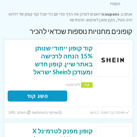
הסופי!
אנחנו ב-
Icoupons
דואגים לעדכן את הדף מדי יום כדי שכל קוד קופון של דלתא
יהיה פעיל, תקין ומוכן לשימוש. תתחדשו!
קופונים מחנויות נוספות שכדאי להכיר
קוד קופון ייחודי שנותן
15% הנחה לרכישה
באתר שיין, קופון חדש
ומעודכן לShein ישראל
ללא תפוגה
קוד
השג קוד
15044 כבר חסכו! 2 היום
שיתוף בוואטסאפ
העתק URL
קופון מפנק לטרמינל X