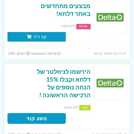
מבצעים מתחדשים
באתר דלתא!
ללא תפוגה
מבצע
קח דיל
71 כבר חסכו! 0 היום
שיתוף בוואטסאפ
העתק URL
הירשמו לניוזלטר של
דלתא וקבלו 15%
הנחה נוספים על
הרכישה הראשונה !
ללא תפוגה
קוד
השג קוד