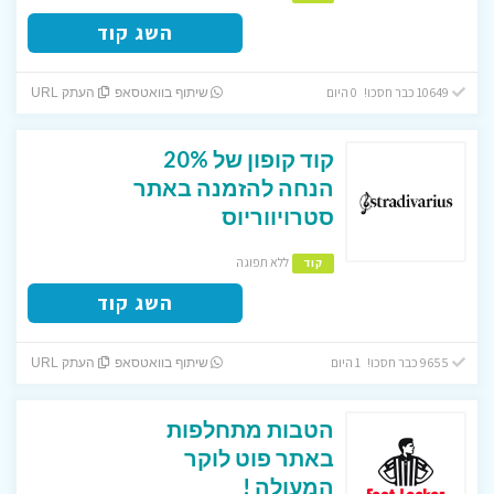
השג קוד
10649 כבר חסכו! 0 היום
שיתוף בוואטסאפ
העתק URL
קוד קופון של 20%
הנחה להזמנה באתר
סטרויווריוס
ללא תפוגה
קוד
השג קוד
9655 כבר חסכו! 1 היום
שיתוף בוואטסאפ
העתק URL
הטבות מתחלפות
באתר פוט לוקר
המעולה !