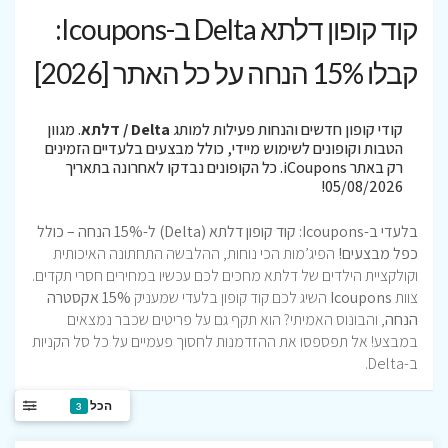
קוד קופון דלתא Delta ב-Icoupons:
קבלו 15% הנחה על כל האתר [2026]
קודי קופון חדשים והנחות פעילות למותג
Delta / דלתא
. מגוון
הטבות וקופונים לשימוש מיידי, כולל מבצעים בלעדיים הזמינים
רק באתר iCoupons. כל הקופונים נבדקו לאחרונה בתאריך
05/08/2026!
בלעדי ב-Icoupons: קוד קופון דלתא (Delta) ל-15% הנחה – כולל
כפל מבצעים!
הפיג’מות הכי נוחות, ההלבשה התחתונה האיכותית
וקולקציית הילדים של דלתא מחכים לכם עכשיו במחירים חסרי תקדים.
צוות
Icoupons
השיג לכם קוד קופון בלעדי שמעניק
15% אקסטרה
הנחה
, והבונוס האמיתי? הוא תקף גם על פריטים שכבר נמצאים
במבצע! אל תפספסו את ההזדמנות לחסוך פעמיים על כל סל הקניות
ב-Delta.
הכל
3