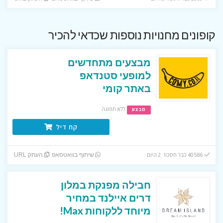
קופונים מחנויות נוספות שכדאי להכיר
מבצעים מתחדשים
למופעי סטנדאפ
באתר קומי
ללא תפוגה
מבצע
קח דיל
40586 כבר חסכו! 2 היום
שיתוף בוואטסאפ
העתק URL
חבילה מפנקת במלון
דרים איילנד במחיר
מיוחד ללקוחות Max!