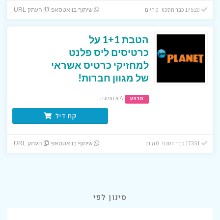
17520 כבר חסכו! 0 היום
שיתוף בוואטסאפ
העתק URL
הטבת 1+1 על
כרטיסים ליס פלנט
למחזיקי כרטיס אשראי
של מגוון חברות!
ללא תפוגה
מבצע
קח דיל
17351 כבר חסכו! 0 היום
שיתוף בוואטסאפ
העתק URL
סינון לפי