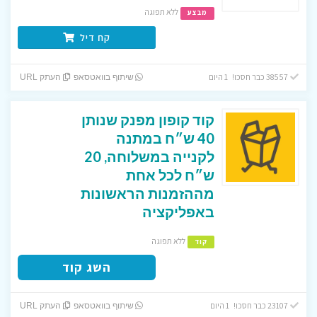
ללא תפוגה
מבצע
קח דיל
38557 כבר חסכו! 1 היום
שיתוף בוואטסאפ
העתק URL
קוד קופון מפנק שנותן
40 ש״ח במתנה
לקנייה במשלוחה, 20
ש״ח לכל אחת
מההזמנות הראשונות
באפליקציה
ללא תפוגה
קוד
השג קוד
23107 כבר חסכו! 1 היום
שיתוף בוואטסאפ
העתק URL