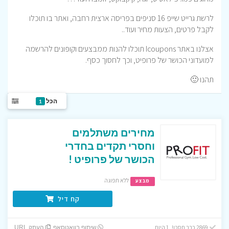
לרשת גרייט שייפ 16 סניפים בפריסה ארצית רחבה, ואתר בו תוכלו
לקבל פרטים, הצעות מחיר ועוד..
אצלנו באתר Icoupons תוכלו להנות ממבצעים וקופונים להרשמה
למועדוני הכושר של פרופיט, וכך לחסוך כסף.
תהנו 🙂
הכל
1
מחירים משתלמים
וחסרי תקדים בחדרי
הכושר של פרופיט !
ללא תפוגה
מבצע
קח דיל
2869 כבר חסכו! 1 היום
שיתוף בוואטסאפ
העתק URL