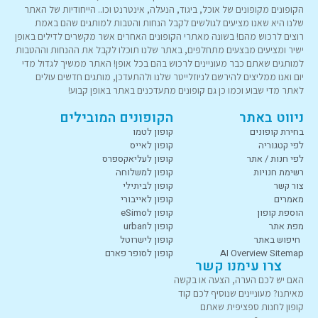
הקופונים מקופונים של אוכל, ביגוד, הנעלה, אינטרנט וכו.. הייחודיות של האתר
שלנו היא שאנו מציעים לגולשים לקבל הנחות והטבות למותגים שהם באמת
רוצים לרכוש מהם! בשונה מאתרי הקופונים האחרים אשר מקשרים לדילים באופן
ישיר ומציעים מבצעים מתחלפים, באתר שלנו תוכלו לקבל את ההנחות וההטבות
למותגים שאתם כבר מעוניינים לרכוש בהם בכל אופן! האתר ממשיך לגדול מדי
יום ואנו ממליצים להירשם לניוזלייטר שלנו ולהתעדכן, מותגים חדשים עולים
לאתר מדי שבוע וכמו כן גם קופונים מתעדכנים באתר באופן קבוע!
ניווט באתר
הקופונים המובילים
בחירת קופונים
קופון לטמו
לפי קטגוריה
קופון לאייס
לפי חנות / אתר
קופון לעליאקספרס
רשימת חנויות
קופון למשלוחה
צור קשר
קופון לביתילי
מאמרים
קופון לאייבורי
הוספת קופון
קופון לeSimo
מפת אתר
קופון לurban
חיפוש באתר
קופון לישרוטל
AI Overview Sitemap
קופון לסופר פארם
צרו עימנו קשר
האם יש לכם הערה, הצעה או בקשה
מאיתנו? מעוניינים שנוסיף לכם קוד
קופון לחנות ספציפית שאתם