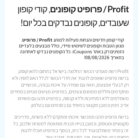
Profit / פרופיט קופונים
, קודי קופון
שעובדים, קופונים נבדקים בכל יום!
קודי קופון חדשים והנחות פעילות למותג
Profit / פרופיט
.
מגוון הטבות וקופונים לשימוש מיידי, כולל מבצעים בלעדיים
הזמינים רק באתר iCoupons. כל הקופונים נבדקו לאחרונה
בתאריך 08/08/2026!
Profit רשת מועדוני הכושר החלוצה בישראל בתחום הלואו קוסט,
ברשת פרופיט שואפים להנגיד את חדרי הכושר לכלל האוכלוסיה ולא
רק לבעלי אמצעים, וזאת עם שמירה על איכות גבוהה, מכשירים
מתקדמים וחללים ממוזגים ונעימים, בפרופיט מציעים מנויים במחירים
משתלמים ללא התחייבות וללא קנסות, בפרופיט תהנו גם משירות
אדיב וזמין וכמובן מקצועי במיוחד גם בסניפים וגם בטלפון.
ברשת פרופיט תהנו ממכשור איכותי ומתקדם ללא פשרות, מדריכים
מקצועיים ומנוסים, וכמובן בניית תכנית מותאמת למטרות שלכם, כל
זה במחיר משתלם ונגיד לכל כיס, בנוסף בפרופיט תוכלו להנות
מחוגים כמו: פילאטיס, יוגה, קיקבוקס, זומבה ועוד…