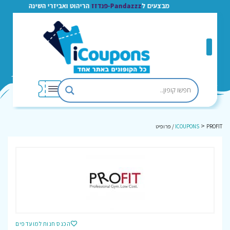
מבצעים ל
Pandazzz-פנדזז
הריהוט ואביזרי השינה
>
PROFIT / פרופיט
ICOUPONS
הכנס חנות למועדפים