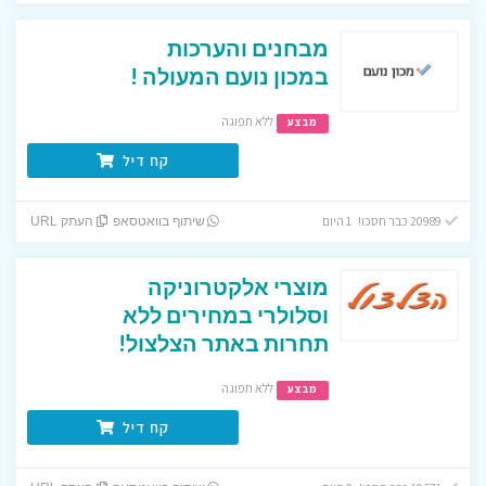
מבחנים והערכות
במכון נועם המעולה !
ללא תפוגה
מבצע
קח דיל
20989 כבר חסכו! 1 היום
שיתוף בוואטסאפ
העתק URL
מוצרי אלקטרוניקה
וסלולרי במחירים ללא
תחרות באתר הצלצול!
ללא תפוגה
מבצע
קח דיל