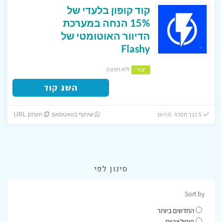
קוד קופון בלעדי של
15% הנחה במערכת
הדיוור האוטומטי של
Flashy
ללא תפוגה
קוד
השג קוד
5 כבר חסכו! 0 היום
שיתוף בוואטסאפ
העתק URL
סינון לפי
Sort by
החדשים ביותר
פופולאריים