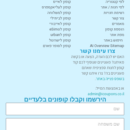
לפי קטגוריה
קופון לאייס
לפי חנות / אתר
קופון לעליאקספרס
רשימת חנויות
קופון למשלוחה
צור קשר
קופון לביתילי
מאמרים
קופון לאייבורי
הוספת קופון
קופון לeSimo
מפת אתר
קופון לurban
חיפוש באתר
קופון לישרוטל
AI Overview Sitemap
קופון לסופר פארם
צרו עימנו קשר
האם יש לכם הערה, הצעה או בקשה
מאיתנו? מעוניינים שנוסיף לכם קוד
קופון לחנות ספציפית שאתם
מעוניינים בה? צרו איתנו קשר
בטופס פנייה באתר
.
או באמצעות המייל:
admin@icoupons.co.il
הירשמו וקבלו קופונים בלעדיים