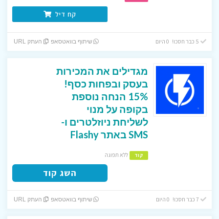
קח דיל
5 כבר חסכו! 0 היום
שיתוף בוואטסאפ
העתק URL
מגדילים את המכירות
בעסק ובפחות כסף!
15% הנחה נוספת
בקופה על מנוי
לשליחת ניוזלטרים ו-
SMS באתר Flashy
ללא תפוגה
קוד
השג קוד
7 כבר חסכו! 0 היום
שיתוף בוואטסאפ
העתק URL