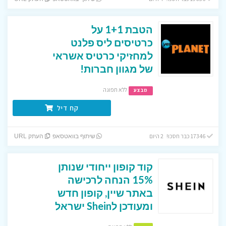
הטבת 1+1 על
כרטיסים ליס פלנט
למחזיקי כרטיס אשראי
של מגוון חברות!
ללא תפוגה
מבצע
קח דיל
17346 כבר חסכו! 2 היום
שיתוף בוואטסאפ
העתק URL
קוד קופון ייחודי שנותן
15% הנחה לרכישה
באתר שיין, קופון חדש
ומעודכן לShein ישראל