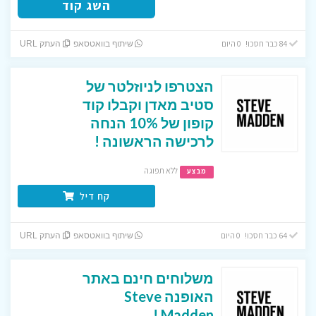
השג קוד
84 כבר חסכו! 0 היום
שיתוף בוואטסאפ
העתק URL
הצטרפו לניוזלטר של
סטיב מאדן וקבלו קוד
קופון של 10% הנחה
לרכישה הראשונה !
ללא תפוגה
מבצע
קח דיל
64 כבר חסכו! 0 היום
שיתוף בוואטסאפ
העתק URL
משלוחים חינם באתר
האופנה Steve
Madden !