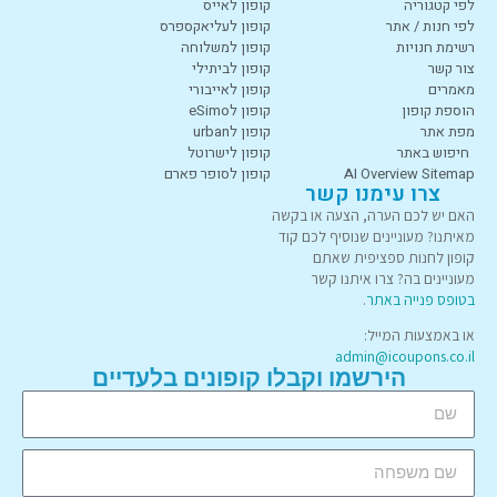
לפי קטגוריה
קופון לאייס
לפי חנות / אתר
קופון לעליאקספרס
רשימת חנויות
קופון למשלוחה
צור קשר
קופון לביתילי
מאמרים
קופון לאייבורי
הוספת קופון
קופון לeSimo
מפת אתר
קופון לurban
חיפוש באתר
קופון לישרוטל
AI Overview Sitemap
קופון לסופר פארם
צרו עימנו קשר
האם יש לכם הערה, הצעה או בקשה
מאיתנו? מעוניינים שנוסיף לכם קוד
קופון לחנות ספציפית שאתם
מעוניינים בה? צרו איתנו קשר
בטופס פנייה באתר
.
או באמצעות המייל:
admin@icoupons.co.il
הירשמו וקבלו קופונים בלעדיים