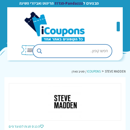
מבצעים ל
Pandazzz-פנדזז
הריהוט ואביזרי השינה
>
STEVE MADDEN / סטיב מאדן
ICOUPONS
הכנס חנות למועדפים