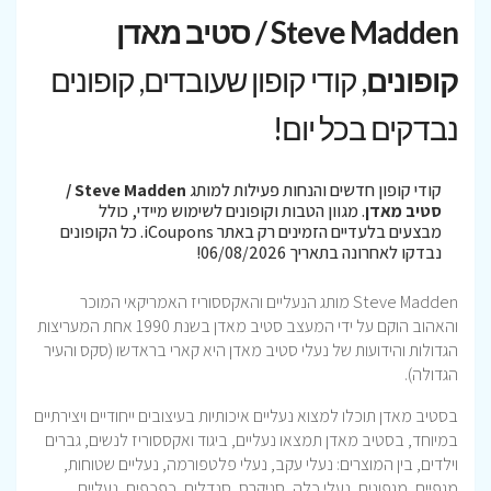
Steve Madden / סטיב מאדן
קופונים
, קודי קופון שעובדים, קופונים
נבדקים בכל יום!
קודי קופון חדשים והנחות פעילות למותג
Steve Madden /
סטיב מאדן
. מגוון הטבות וקופונים לשימוש מיידי, כולל
מבצעים בלעדיים הזמינים רק באתר iCoupons. כל הקופונים
נבדקו לאחרונה בתאריך 06/08/2026!
Steve Madden מותג הנעליים והאקססוריז האמריקאי המוכר
והאהוב הוקם על ידי המעצב סטיב מאדן בשנת 1990 אחת המעריצות
הגדולות והידועות של נעלי סטיב מאדן היא קארי בראדשו (סקס והעיר
הגדולה).
בסטיב מאדן תוכלו למצוא נעליים איכותיות בעיצובים ייחודיים ויצירתיים
במיוחד, בסטיב מאדן תמצאו נעליים, ביגוד ואקססוריז לנשים, גברים
וילדים, בין המוצרים: נעלי עקב, נעלי פלטפורמה, נעליים שטוחות,
מגפיים, מגפונים, נעלי כלה, סניקרס, סנדלים, כפכפים, נעליים