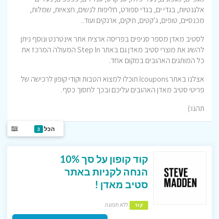
אלגנטיות, בגדי ים, בגדי ספורט, חליפות לנשים, חצאיות, שמלות,
מכנסיים, טופים, ג’קטים, תיקים, ארנקים ועוד..
לסטיב מאדן מספר סניפים בפריסה ארצית אתר אינטרנט ונוסף ניתן
להשיג את מוצרי סטיב מאדן גם באתר Step In המעולה המרכז את
כל המותגים האהובים במקום אחד.
אצלנו באתר Icoupons תוכלו למצוא הטבות וקודי קופון לרכישה של
פריטי סטיב מאדן האהובים עליכם ובכך לחסוך כסף.
תהנו:)
הכל
3
קוד קופון על סך 10%
הנחה לקניות באתר
סטיב מאדן !
ללא תפוגה
קוד