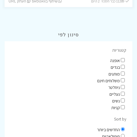
11289 כבר חסכו! 2 היום
שיתוף בוואטסאפ
העתק URL
סינון לפי
קטגוריות
אופנה
בגדים
מותגים
משלוחים חינם
ניוזלטר
נעליים
נשים
קניות
Sort by
החדשים ביותר
פופולאריים