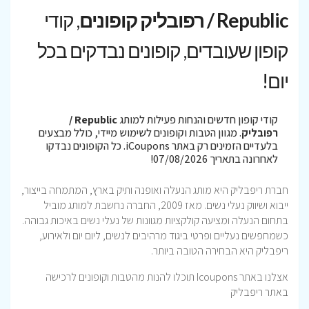
Republic / רפובליק קופונים
, קודי
קופון שעובדים, קופונים נבדקים בכל
יום!
קודי קופון חדשים והנחות פעילות למותג
Republic /
רפובליק
. מגוון הטבות וקופונים לשימוש מיידי, כולל מבצעים
בלעדיים הזמינים רק באתר iCoupons. כל הקופונים נבדקו
לאחרונה בתאריך 07/08/2026!
חברת ריפבליק היא מותג הנעלה ואופנה ותיק בארץ, המתמחה בייצור,
ייבוא ושיווק נעלי נשים. מאז 2009, החברה נחשבת למותג מוביל
בתחום הנעלה ומציעה קולקציות מגוונות של נעלי נשים באיכות גבוהה.
כשמחפשים נעליים ופרטי ביגוד מרהיבים לנשים, ליום יום ולאירוע,
ריפבליק היא הבחירה הטובה ביותר.
אצלנו באתר Icoupons תוכלו להנות מהטבות וקופונים לרכישה
באתר ריפבליק