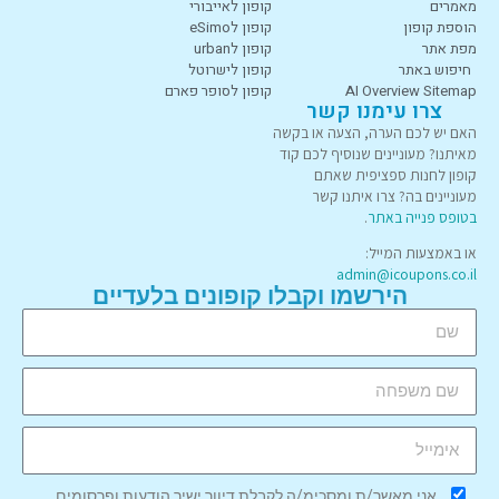
מאמרים
קופון לאייבורי
הוספת קופון
קופון לeSimo
מפת אתר
קופון לurban
חיפוש באתר
קופון לישרוטל
AI Overview Sitemap
קופון לסופר פארם
צרו עימנו קשר
האם יש לכם הערה, הצעה או בקשה
מאיתנו? מעוניינים שנוסיף לכם קוד
קופון לחנות ספציפית שאתם
מעוניינים בה? צרו איתנו קשר
בטופס פנייה באתר
.
או באמצעות המייל:
admin@icoupons.co.il
הירשמו וקבלו קופונים בלעדיים
אני מאשר/ת ומסכימ/ה לקבלת דיוור ישיר הודעות ופרסומים