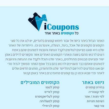
האתר הגדול ביותר בישראל עבור חיפוש קופונים בלעדיים, יש לנו את כל סוגי
הקופונים מקופונים של אוכל, ביגוד, הנעלה, אינטרנט וכו.. הייחודיות של האתר
שלנו היא שאנו מציעים לגולשים לקבל הנחות והטבות למותגים שהם באמת
רוצים לרכוש מהם! בשונה מאתרי הקופונים האחרים אשר מקשרים לדילים באופן
ישיר ומציעים מבצעים מתחלפים, באתר שלנו תוכלו לקבל את ההנחות וההטבות
למותגים שאתם כבר מעוניינים לרכוש בהם בכל אופן! האתר ממשיך לגדול מדי
יום ואנו ממליצים להירשם לניוזלייטר שלנו ולהתעדכן, מותגים חדשים עולים
לאתר מדי שבוע וכמו כן גם קופונים מתעדכנים באתר באופן קבוע!
ניווט באתר
הקופונים המובילים
בחירת קופונים
קופון לטמו
לפי קטגוריה
קופון לאייס
לפי חנות / אתר
קופון לעליאקספרס
רשימת חנויות
קופון למשלוחה
צור קשר
קופון לביתילי