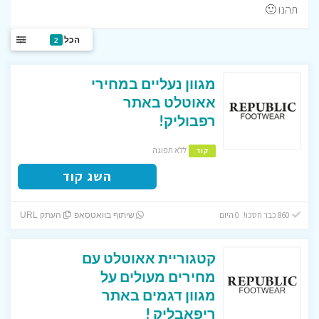
תהנו 🙂
הכל
2
מגוון נעליים במחירי
אאוטלט באתר
רפבוליק!
ללא תפוגה
קוד
השג קוד
860 כבר חסכו! 0 היום
שיתוף בוואטסאפ
העתק URL
קטגוריית אאוטלט עם
מחירים מעולים על
מגוון דגמים באתר
ריפאבליק !