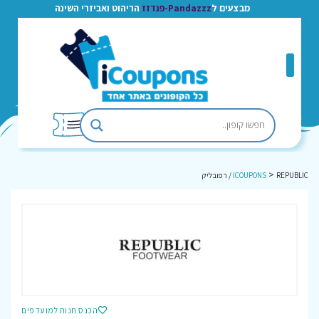
מבצעים ל
Pandazzz-פנדזז
הריהוט ואביזרי השינה
>
REPUBLIC / רפובליק
ICOUPONS
הכנס חנות למועדפים