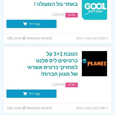
באתר גול המעולה !
ללא תפוגה
מבצע
קח דיל
17518 כבר חסכו! 0 היום
שיתוף בוואטסאפ
העתק URL
הטבת 1+1 על
כרטיסים ליס פלנט
למחזיקי כרטיס אשראי
של מגוון חברות!
ללא תפוגה
מבצע
קח דיל
17348 כבר חסכו! 0 היום
שיתוף בוואטסאפ
העתק URL