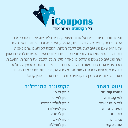
האתר הגדול ביותר בישראל עבור חיפוש קופונים בלעדיים, יש לנו את כל סוגי
הקופונים מקופונים של אוכל, ביגוד, הנעלה, אינטרנט וכו.. הייחודיות של האתר
שלנו היא שאנו מציעים לגולשים לקבל הנחות והטבות למותגים שהם באמת
רוצים לרכוש מהם! בשונה מאתרי הקופונים האחרים אשר מקשרים לדילים באופן
ישיר ומציעים מבצעים מתחלפים, באתר שלנו תוכלו לקבל את ההנחות וההטבות
למותגים שאתם כבר מעוניינים לרכוש בהם בכל אופן! האתר ממשיך לגדול מדי
יום ואנו ממליצים להירשם לניוזלייטר שלנו ולהתעדכן, מותגים חדשים עולים
לאתר מדי שבוע וכמו כן גם קופונים מתעדכנים באתר באופן קבוע!
ניווט באתר
הקופונים המובילים
בחירת קופונים
קופון לטמו
לפי קטגוריה
קופון לאייס
לפי חנות / אתר
קופון לעליאקספרס
רשימת חנויות
קופון למשלוחה
צור קשר
קופון לביתילי
מאמרים
קופון לאייבורי
הוספת קופון
קופון לeSimo