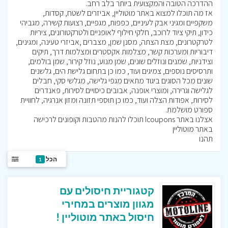
ההדרכה הטובה והמקצועית ביותר בלב רחב.
אז מה תוכלו למצוא באתר מוטוליין, אביזרים לשטח, קסדות,
משקפיים ומגיני אבק לעיניים, כפפות, מגפיים, רצועות קשירה, מגביהי
כידון, תיקי ציוד לרוכב, חלקי חילוף לאופניים ולטרקטורונים, ציריות
לטרקטרונים, מצת הצתה, מסנן שמן, מצברים ,אביזרי טעינה, ומגינים,
דיבוריות ומערכות קשר, מצלמות אקסטרים ומצלמות דרך, תיקים
וצידניות, שמנים ונוזלים שונים, שמן מנוע, נוזל קירור, שמן בולמים,
ותרסיסים נוספים, צמיגים ועוד, כמו כן בתחום גלישת הים, גלשנים
שונים מכל הסוגים ביגוד מתאים מגפי גלישה, מגלשי סקי, חבלים
לגלישה וגרירה, ומוצרי אופנה, אבובים כיסויים לסירות, פאנדרים
לסירות, אפודות הצלה ועוד, כמו כן תוספי תזונה ומזון אנרגיה, לחוויית
ספורט מושלמת.
אצלנו באתר Icoupons תוכלו להנות מהטבות וקופונים לרכישה
באתר מוטוליין
תהנו
הכל
1
קטגוריית חיסולים עם
מגוון מוצרים במחירי
חיסול באתר מוטוליין !