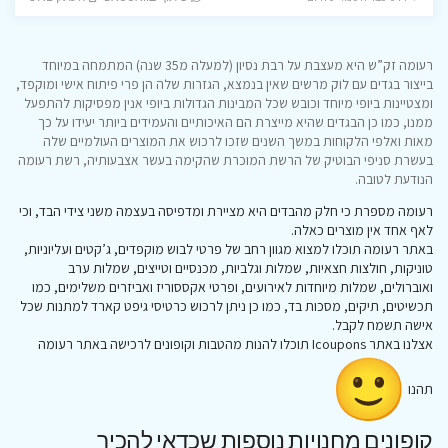
רעומה זק”ש היא מעצבת על רבת נסיון (למעלה מ35 שנה) המתמחה במיוחד
בייצור בגדים עם לוק מרשים שאין בנמצא, הגזרות שלה הן פרי פיתוח אישי ומוקפד,
ומצטיינות ביופי מיוחד וכובש שכל המבינות הגדולות ביופי אנין מפסיקות להתפעל
ממנו, כמו כן הבגדים שהיא מייצרת הם האיכותיים והעמידים ביותר יעידו על כך
מאות ואלפי הלקוחות במשך השנים שזכו לרכוש את המוצרים העולמיים שלה
בעשרת סניפי הבוטיק של הרשת המוכרת שהקימה בעשר אצבעותיה, רשת רעומה
הנודעת לטובה.
רעומה מספרת כי חלק מהבדים היא מציירת ומדפיסה בעצמה משני צידי הבד, וכי
לאף אחד אין מוצרים כאלה.
באתר רעומה תוכלו למצוא מגוון רחב של פרטי לבוש מוקפדים, ג’קטים ועליוניות,
טוניקות, חולצות חצאיות, שמלות וגלביות, מכנסיים וטייצים, שמלות ערב
ואוברולים, שמלות מיוחדות לאירועים, ופרטי אקססוריז ואביזרים משלימים, כמו
תכשיטים, תיקים, מסכות בד, כמו כן ניתן לרכוש כרטיסי גיפט קארד למתנות שכל
אישה תשמח לקבל.
אצלנו באתר Icoupons תוכלו להנות מהטבות וקופונים לרכישה באתר רעומה
תהנו
קופונים מחנויות נוספות שכדאי להכיר