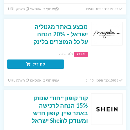
19132 כבר חסכו! 0 היום
שיתוף בוואטסאפ
העתק URL
מבצע באתר מגנוליה
ישראל – 20% הנחה
על כל המוצרים בלינק
ללא תפוגה
מבצע
קח דיל
15666 כבר חסכו! 0 היום
שיתוף בוואטסאפ
העתק URL
קוד קופון ייחודי שנותן
15% הנחה לרכישה
באתר שיין, קופון חדש
ומעודכן לShein ישראל