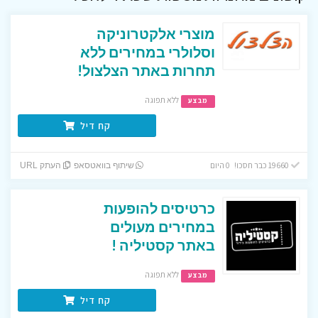
מוצרי אלקטרוניקה
וסלולרי במחירים ללא
תחרות באתר הצלצול!
ללא תפוגה
מבצע
קח דיל
19660 כבר חסכו! 0 היום
שיתוף בוואטסאפ
העתק URL
כרטיסים להופעות
במחירים מעולים
באתר קסטיליה !
ללא תפוגה
מבצע
קח דיל