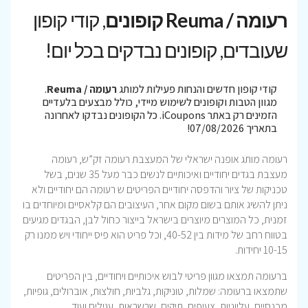
רעומה / Reuma קופונים
, קודי קופון
שעובדים, קופונים נבדקים בכל יום!
קודי קופון חדשים והנחות פעילות למותג
רעומה / Reuma
.
מגוון הטבות וקופונים לשימוש מיידי, כולל מבצעים בלעדיים
הזמינים רק באתר iCoupons. כל הקופונים נבדקו לאחרונה
בתאריך 07/08/2026!
רעומה מותג אופנה ישראלי של המעצבת רעומה זק”ש, רעומה
מעצבת בגדים יחודיים ואיכותיים לנשים כבר מעל 35 שנים, בשל
טכניקות של ציור והדפסה יחודיים הפריטים ש רעומה הם יחודיים ולא
ניתן להשיג אותם בשום מקום אחר, העיצובים הם קלאסיים ומיוחדים בו
זמנית, כל המוצרים מיוצרים בישראל בייצור כחול לבן, הבגדים מגיעים
בטווח רחב של מידות בין 40-52, וכל פריט הוא פיס ייחודי ויש ממנו רק
10-15 יחידות.
ברעומה תמצאו מגוון פריטי לבוש איכותיים ויחודיים, בין הפריטים
שתמצאו ברעומה: שמלות, טוניקות, גלביות, חולצות, אוברולים, גופיות,
מכנסיים, עליוניות, צעיפים, תיקים, שרשראות, עגילים ועוד…