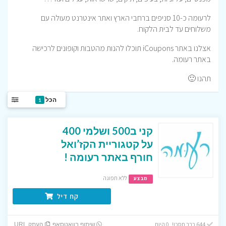
לרעומה כ-10 סניפים ברחבי הארץ ואתר אינטרנט מעולה עם
משלוחים עד לבית הלקוח.
אצלנו באתר iCoupons תוכלו להנות מהטבות וקופונים לרכישה
באתר רעומה.
תהנו 🙂
הכל
1
קני ב500 ושלמי 400
על קטגוריית הקז’ואל
חורף באתר רעומה !
ללא תפוגה
מבצע
קח דיל
644 כבר חסכו! 0 היום
שיתוף בוואטסאפ
העתק URL