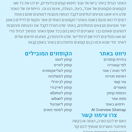
האתר הגדול ביותר בישראל עבור חיפוש קופונים בלעדיים, יש לנו את כל סוגי
הקופונים מקופונים של אוכל, ביגוד, הנעלה, אינטרנט וכו.. הייחודיות של האתר
שלנו היא שאנו מציעים לגולשים לקבל הנחות והטבות למותגים שהם באמת
רוצים לרכוש מהם! בשונה מאתרי הקופונים האחרים אשר מקשרים לדילים באופן
ישיר ומציעים מבצעים מתחלפים, באתר שלנו תוכלו לקבל את ההנחות וההטבות
למותגים שאתם כבר מעוניינים לרכוש בהם בכל אופן! האתר ממשיך לגדול מדי
יום ואנו ממליצים להירשם לניוזלייטר שלנו ולהתעדכן, מותגים חדשים עולים
לאתר מדי שבוע וכמו כן גם קופונים מתעדכנים באתר באופן קבוע!
ניווט באתר
הקופונים המובילים
בחירת קופונים
קופון לטמו
לפי קטגוריה
קופון לאייס
לפי חנות / אתר
קופון לעליאקספרס
רשימת חנויות
קופון למשלוחה
צור קשר
קופון לביתילי
מאמרים
קופון לאייבורי
הוספת קופון
קופון לeSimo
מפת אתר
קופון לurban
חיפוש באתר
קופון לישרוטל
AI Overview Sitemap
קופון לסופר פארם
צרו עימנו קשר
האם יש לכם הערה, הצעה או בקשה
מאיתנו? מעוניינים שנוסיף לכם קוד