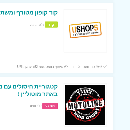
קוד קופון מטורף ומשתל
קוד
ללא תפוגה
2943 כבר חסכו! 0 היום
שיתוף בוואטסאפ
העתק URL
קטגוריית חיסולים עם מ
באתר מוטוליין !
מבצע
ללא תפוגה