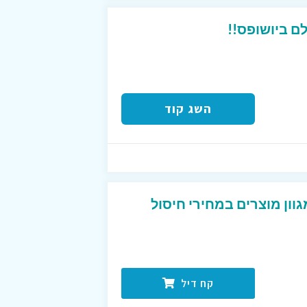
ם ביושופס!!
השג קוד
גוון מוצרים במחירי חיסול
קח דיל