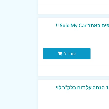
Solo My C !!
קח דיל
קופון ייחודי המקנה 10% הנחה על דוח בלק”ר לוי