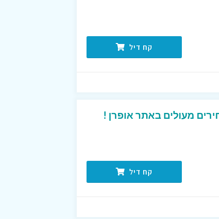
קח דיל
רים מעולים באתר אופרן !
קח דיל