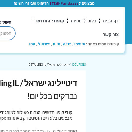
מבצעים ל
Pandazzz-פנדזז
הריהוט ואביזרי השינה
דף הבית
בלוג
חנויות
קופוני החודש
חיפוש ק
צור קשר
קופונים חמים באתר :
איסימו
,
פנדה
,
אייס
,
ישרוטל
,
טמו
>
ICOUPONS
דיטיילינג ישראל / DETAILING IL
דיטיילינג ישראל / detailing IL קופונים
נבדקים בכל יום!
קודי קופון חדשים והנחות פעילות למותג
דיטי
מבצעים בלעדיים הזמינים רק באתר iCoupons. כל הקופונים נבדקו לאחרונה בתאריך 05/08/2026!
שירות דיטיילינג שיעשה לכם מהפך לרכב! דיט