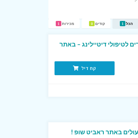
הכל
קודים
מכירות
1
0
1
ם לטיפולי דיטיילינג – באתר
קח דיל
עולים באתר ראביט שופ !