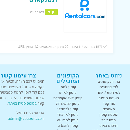
קוד
ללא תפוגה
1571 כבר חסכו! 1 היום
שיתוף בוואטסאפ
העתק URL
ניווט באתר
הקופונים
צרו עימנו קשר
המובילים
בחירת קופונים
האם יש לכם הערה, הצעה או
לפי קטגוריה
קופון לטמו
בקשה מאיתנו? מעוניינים שנוס
לפי חנות / אתר
קופון לאייס
לכם קוד קופון לחנות ספציפית
רשימת חנויות
קופון לעליאקספרס
שאתם מעוניינים בה? צרו איתנו
צור קשר
קופון למשלוחה
קשר
בטופס פנייה באתר
.
מאמרים
קופון לביתילי
או באמצעות המייל:
הוספת קופון
קופון לאייבורי
admin@icoupons.co.il
מפת אתר
קופון לeSimo
חיפוש באתר
קופון לurban