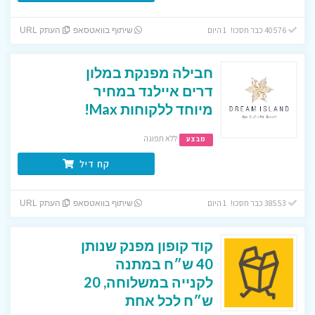
40576 כבר חסכו! 1 היום
שיתוף בוואטסאפ
העתק URL
חבילה מפנקת במלון
דרים איילנד במחיר
מיוחד ללקוחות Max!
ללא תפוגה
מבצע
קח דיל
38553 כבר חסכו! 1 היום
שיתוף בוואטסאפ
העתק URL
קוד קופון מפנק שנותן
40 ש״ח במתנה
לקנייה במשלוחה, 20
ש״ח לכל אחת