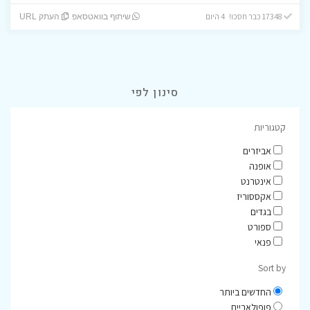
17348 כבר חסכו! 4 היום
שיתוף בוואטסאפ
העתק URL
סינון לפי
קטגוריות
אביזרים
אופנה
אינטרנט
אקססוריז
בגדים
ספורט
פנאי
Sort by
החדשים ביותר
פופולאריים