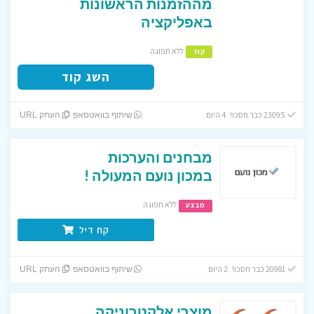
מההזמנות הראשונות
באפליקציה
ללא תפוגה
קוד
השג קוד
23095 כבר חסכו! 4 היום
שיתוף בוואטסאפ
העתק URL
מבחנים והערכות
במכון נועם המעולה !
ללא תפוגה
מבצע
קח דיל
20981 כבר חסכו! 2 היום
שיתוף בוואטסאפ
העתק URL
מוצרי אלקטרוניקה