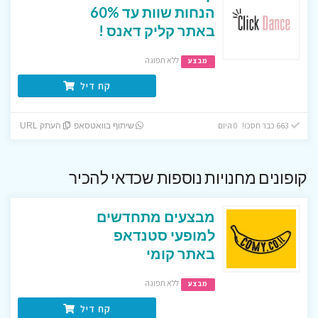
הנחות שוות עד 60%
באתר קליק דאנס !
ללא תפוגה
מבצע
קח דיל
663 כבר חסכו! 0 היום
שיתוף בוואטסאפ
העתק URL
קופונים מחנויות נוספות שכדאי להכיר
מבצעים מתחדשים
למופעי סטנדאפ
באתר קומי
ללא תפוגה
מבצע
קח דיל