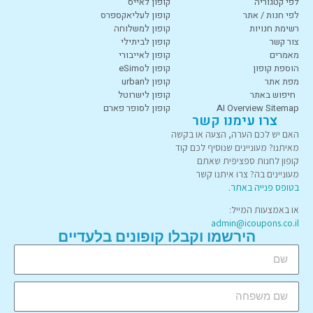
לפי קטגוריה
קופון לאייס
לפי חנות / אתר
קופון לעליאקספרס
רשימת חנויות
קופון למשלוחה
צור קשר
קופון לביתילי
מאמרים
קופון לאייבורי
הוספת קופון
קופון לeSimo
מפת אתר
קופון לurban
חיפוש באתר
קופון לישרוטל
AI Overview Sitemap
קופון לסופר פארם
צרו עימנו קשר
האם יש לכם הערה, הצעה או בקשה
מאיתנו? מעוניינים שנוסיף לכם קוד
קופון לחנות ספציפית שאתם
מעוניינים בה? צרו איתנו קשר
בטופס פנייה באתר
.
או באמצעות המייל:
admin@icoupons.co.il
הירשמו וקבלו קופונים בלעדיים