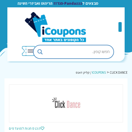
מבצעים ל
Pandazzz-פנדזז
הריהוט ואביזרי השינה
>
CLICK DANCE / קליק דאנס
ICOUPONS
הכנס חנות למועדפים