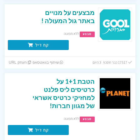
מבצעים על מנויים
באתר גול המעולה !
ללא תפוגה
מבצע
קח דיל
17517 כבר חסכו! 3 היום
שיתוף בוואטסאפ
העתק URL
הטבת 1+1 על
כרטיסים ליס פלנט
למחזיקי כרטיס אשראי
של מגוון חברות!
ללא תפוגה
מבצע
קח דיל