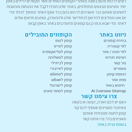
רוצים לרכוש מהם! בשונה מאתרי הקופונים האחרים אשר מקשרים לדילים באופן
ישיר ומציעים מבצעים מתחלפים, באתר שלנו תוכלו לקבל את ההנחות וההטבות
למותגים שאתם כבר מעוניינים לרכוש בהם בכל אופן! האתר ממשיך לגדול מדי
יום ואנו ממליצים להירשם לניוזלייטר שלנו ולהתעדכן, מותגים חדשים עולים
לאתר מדי שבוע וכמו כן גם קופונים מתעדכנים באתר באופן קבוע!
ניווט באתר
הקופונים המובילים
בחירת קופונים
קופון לטמו
לפי קטגוריה
קופון לאייס
לפי חנות / אתר
קופון לעליאקספרס
רשימת חנויות
קופון למשלוחה
צור קשר
קופון לביתילי
מאמרים
קופון לאייבורי
הוספת קופון
קופון לeSimo
מפת אתר
קופון לurban
חיפוש באתר
קופון לישרוטל
AI Overview Sitemap
קופון לסופר פארם
צרו עימנו קשר
האם יש לכם הערה, הצעה או בקשה
מאיתנו? מעוניינים שנוסיף לכם קוד
קופון לחנות ספציפית שאתם
מעוניינים בה? צרו איתנו קשר
בטופס פנייה באתר
.