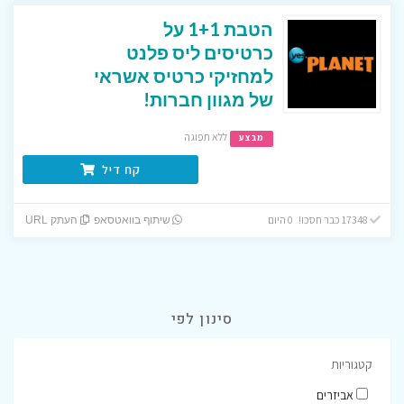
הטבת 1+1 על
כרטיסים ליס פלנט
למחזיקי כרטיס אשראי
של מגוון חברות!
ללא תפוגה
מבצע
קח דיל
17348 כבר חסכו! 0 היום
שיתוף בוואטסאפ
העתק URL
סינון לפי
קטגוריות
אביזרים