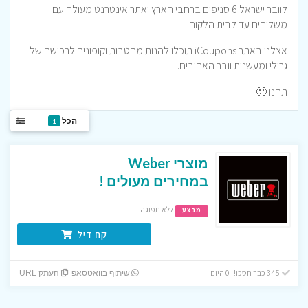
לוובר ישראל 6 סניפים ברחבי הארץ ואתר אינטרנט מעולה עם
משלוחים עד לבית הלקוח.
אצלנו באתר iCoupons תוכלו להנות מהטבות וקופונים לרכישה של
גרילי ומעשנות וובר האהובים.
תהנו 🙂
הכל
1
מוצרי Weber
במחירים מעולים !
ללא תפוגה
מבצע
קח דיל
345 כבר חסכו! 0 היום
שיתוף בוואטסאפ
העתק URL