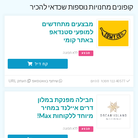
קופונים מחנויות נוספות שכדאי להכיר
מבצעים מתחדשים
למופעי סטנדאפ
באתר קומי
ללא תפוגה
מבצע
קח דיל
40577 כבר חסכו! 0 היום
שיתוף בוואטסאפ
העתק URL
חבילה מפנקת במלון
דרים איילנד במחיר
מיוחד ללקוחות Max!
ללא תפוגה
מבצע