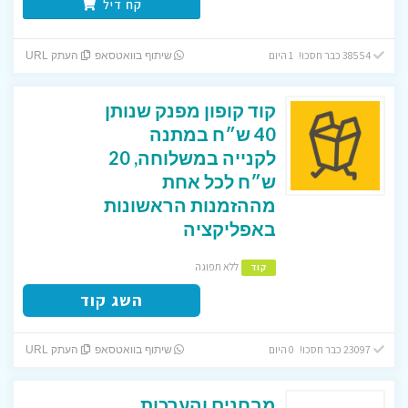
קח דיל
38554 כבר חסכו! 1 היום
שיתוף בוואטסאפ
העתק URL
קוד קופון מפנק שנותן
40 ש״ח במתנה
לקנייה במשלוחה, 20
ש״ח לכל אחת
מההזמנות הראשונות
באפליקציה
ללא תפוגה
קוד
השג קוד
23097 כבר חסכו! 0 היום
שיתוף בוואטסאפ
העתק URL
מבחנים והערכות