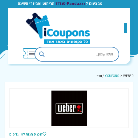
מבצעים ל
Pandazzz-פנדזז
הריהוט ואביזרי השינה
>
WEBER / וובר
ICOUPONS
הכנס חנות למועדפים