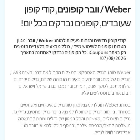
Weber / וובר קופונים
, קודי קופון
שעובדים, קופונים נבדקים בכל יום!
קודי קופון חדשים והנחות פעילות למותג
Weber / וובר
. מגוון
הטבות וקופונים לשימוש מיידי, כולל מבצעים בלעדיים הזמינים
רק באתר iCoupons. כל הקופונים נבדקו לאחרונה בתאריך
07/08/2026!
Weber מותג הגריל האמריקאי המצליח התחיל את דרכו בשנת 1893,
הגרילים של מותג וובר ידועים באיכות הגבוהה שלהם, גרילים יקרתיים
שילוו אותכם למשך שנים, המותג ובר נמכר גם בישראל וישראלים
רבים אוהבים וממליצים עליו.
במותג Weber תוכלו למצוא מגוון סוגי גרילים איכותיים ואסתטיים
במיוחד, בין סוגי הגרילים שתוכלו למצוא בוובר: גרילי פחמים, גרילי גז,
גרילים חשמליים, מעשנות והכל במגוון של גדלים וצורות להתאמה
מושלמת לחצר/מרפסת שלכם, בנוסף תוכלו למצוא בוובר מגוון
אביזרים נלווים לגריל.