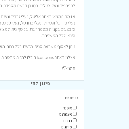
לכפכפים ונעלי טיולים. כמו כן הרשת מספקת ביג
אז מה תמצאו באתר אליטל, נעלי גברים ונשים מכל
נעלי כדורגל וקטרגל, נעלי כדורסל, נעלי טניס, 
ומבצעים בקניית מספר זוגות. בנוסף ניתן למצוא 
ופנאי לכל המשפחה.
ניתן לאסוף משבעת סניפי הרשת בכל רחבי הארץ, א
אצלנו באתר Icoupons תוכלו להנות מהטבות וקופונים לרכישה באתר אליטל
תהנו 🙂
סינון לפי
קטגוריות
אופנה
אינטרנט
בגדים
מותגים