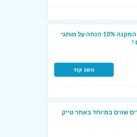
קופון מפנק לטרמינל X המקנה 10% הנחה על מותגי
!
השג קוד
ים שווים במיוחד באתר טייק