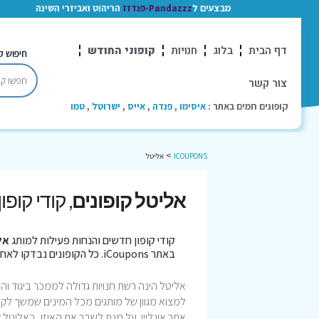
מבצעים ל
Pandazzz-פנדזז
הריהוט ואביזרי השינה
דף הבית
בלוג
חנויות
קופוני החודש
חיפוש ק
צור קשר
קופונים חמים באתר :
איסימו
,
פנדה
,
אייס
,
ישרוטל
,
טמו
>
ICOUPONS
אליטל
אליטל קופונים
, קודי קופ
קודי קופון חדשים והנחות פעילות למותג
אל
באתר iCoupons. כל הקופונים נבדקו לאחרונה בתאריך 08/08/2026!
אליטל הינה רשת חנויות גדולה לממכר ביגוד והנ