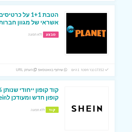
הטבת 1+1 על כר
אשראי של מגוון חברות
מבצע
ללא תפוגה
17352 כבר חסכו! 1 היום
שיתוף בוואטסאפ
העתק URL
קופון חדש ומעודכן לShein ישראל
קוד
ללא תפוגה