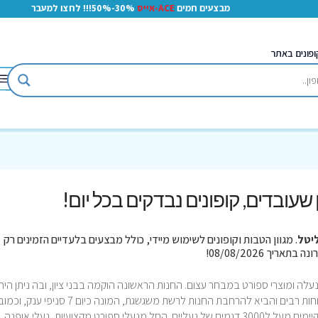
מבצעים חמים
ACE-אייס
30%-50%!!! לחצו למעבר
ופונים באתר
ון שעובדים, קופונים נבדקים בכל יום!
יטל
. מגוון הטבות וקופונים לשימוש מיידי, כולל מבצעים בלעדיים הזמינים רק
עלה ומוצרי ספורט במבחר עצום. החנות הראשונה הוקמה בבני ציון, ובה ניתן היה
למצוא מגוון של מותגים מכל המינים שמשך לקוחות רבים והביא להרחבת החנות לרשת משגשגת, המונה כיום 7 סניפי ענק, 
אתר אונליין. על מנת לשבר את האוזן, באליטל קיימים מעל ל3000 דגמים של נעליים. החל מנעלי ספורט מקצועיות, נעלי אופנ