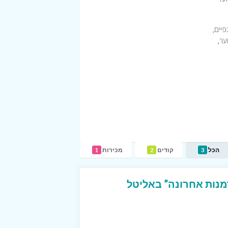
פיים,
ער,
הכל
קודים
מכירות
1
2
3
דמנות אחרונה” באליטל