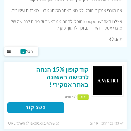
את מוצרי אמקירי תוכלו למצוא באתר המותג מבגוון מארזים ועיצובים.
אצלנו באתר Icoupons תוכלו להנות ממבצעים וקופונים לרכישה של
מוצרי אמקירי היחודיים, וכך לחסוך כסף.
תהנו 🙂
הכל
1
קוד קופון 15% הנחה
לרכישה ראשונה
באתר אמקירי !
ללא תפוגה
קוד
השג קוד
493 כבר חסכו! 0 היום
שיתוף בוואטסאפ
העתק URL