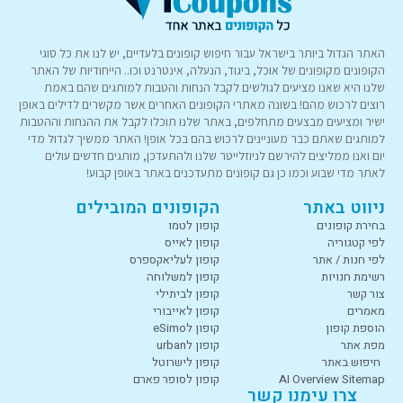
האתר הגדול ביותר בישראל עבור חיפוש קופונים בלעדיים, יש לנו את כל סוגי
הקופונים מקופונים של אוכל, ביגוד, הנעלה, אינטרנט וכו.. הייחודיות של האתר
שלנו היא שאנו מציעים לגולשים לקבל הנחות והטבות למותגים שהם באמת
רוצים לרכוש מהם! בשונה מאתרי הקופונים האחרים אשר מקשרים לדילים באופן
ישיר ומציעים מבצעים מתחלפים, באתר שלנו תוכלו לקבל את ההנחות וההטבות
למותגים שאתם כבר מעוניינים לרכוש בהם בכל אופן! האתר ממשיך לגדול מדי
יום ואנו ממליצים להירשם לניוזלייטר שלנו ולהתעדכן, מותגים חדשים עולים
לאתר מדי שבוע וכמו כן גם קופונים מתעדכנים באתר באופן קבוע!
ניווט באתר
הקופונים המובילים
בחירת קופונים
קופון לטמו
לפי קטגוריה
קופון לאייס
לפי חנות / אתר
קופון לעליאקספרס
רשימת חנויות
קופון למשלוחה
צור קשר
קופון לביתילי
מאמרים
קופון לאייבורי
הוספת קופון
קופון לeSimo
מפת אתר
קופון לurban
חיפוש באתר
קופון לישרוטל
AI Overview Sitemap
קופון לסופר פארם
צרו עימנו קשר