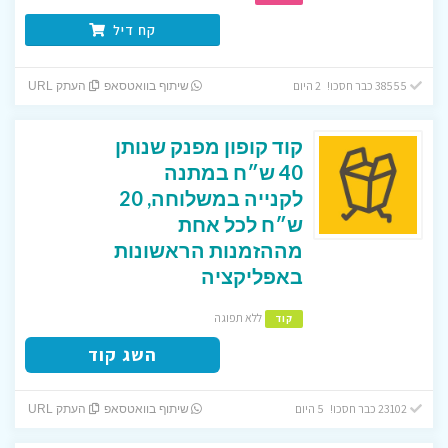
קח דיל
38555 כבר חסכו! 2 היום
שיתוף בוואטסאפ
העתק URL
קוד קופון מפנק שנותן
40 ש״ח במתנה
לקנייה במשלוחה, 20
ש״ח לכל אחת
מההזמנות הראשונות
באפליקציה
ללא תפוגה
קוד
השג קוד
23102 כבר חסכו! 5 היום
שיתוף בוואטסאפ
העתק URL