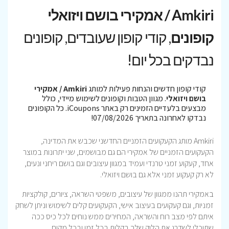
Amkiri / אמקירי בושם ויזואלי
קופונים
, קודי קופון שעובדים, קופונים
נבדקים בכל יום!
קודי קופון חדשים והנחות פעילות למותג
Amkiri / אמקירי
בושם ויזואלי
. מגוון הטבות וקופונים לשימוש מיידי, כולל
מבצעים בלעדיים הזמינים רק באתר iCoupons. כל הקופונים
נבדקו לאחרונה בתאריך 07/08/2026!
Amkiri מותג הקעקועים הזמניים החדשני שכבש את המדינה,
הקעקועים הזמניים של אמקירי הם גם מבושמים, שני יתרונות במוצר
אחד, קעקוע זמני טרנדי ועמיד במגוון עיצובים וגם בושם ריחני ונעים,
לא רק קעקוע זמני אלא גם בושם ויזואלי.
באמקירי תהנו ממגוון של עיצובים, משפטי השראה, ציורים, קולקציות
זמניות, וגם קעקועים בעיצוב אישי, הקעקועים קלים לשימוש וניתן לשחק
איתם לפי מצב רוח והשראה, המחירים ממש נוחים לכל כיס ככה
שתוכלי לשדרג את הלוק שלך בקלות בכל זמן ובכל מקום.