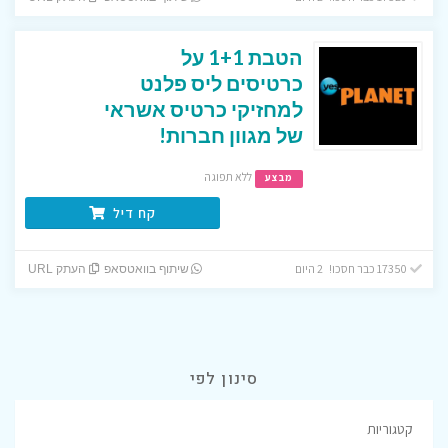
הטבת 1+1 על
כרטיסים ליס פלנט
למחזיקי כרטיס אשראי
של מגוון חברות!
ללא תפוגה
מבצע
קח דיל
17350 כבר חסכו! 2 היום
שיתוף בוואטסאפ
העתק URL
סינון לפי
קטגוריות