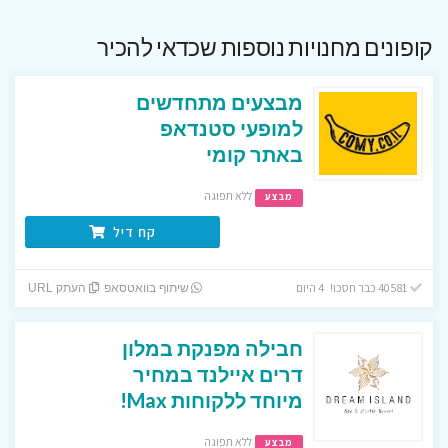
קופונים מחנויות נוספות שכדאי להכיר
מבצעים מתחדשים
למופעי סטנדאפ
באתר קומי
ללא תפוגה
מבצע
קח דיל
40581 כבר חסכו! 4 היום
שיתוף בוואטסאפ
העתק URL
חבילה מפנקת במלון
דרים איילנד במחיר
מיוחד ללקוחות Max!
ללא תפוגה
מבצע