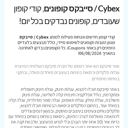
Cybex / סייבקס קופונים
, קודי קופון
שעובדים, קופונים נבדקים בכל יום!
קודי קופון חדשים והנחות פעילות למותג
Cybex / סייבקס
.
מגוון הטבות וקופונים לשימוש מיידי, כולל מבצעים בלעדיים
הזמינים רק באתר iCoupons. כל הקופונים נבדקו לאחרונה
בתאריך 06/08/2026!
אתר סייבקס הוא אתר המותג של חברת סייבקס העולמית המייצרת
עגלות סלקלים וכיסאות בטיחות בעיצובים מיוחדים משלה, ובתקני
בטיחות מחמירים.
באתר סייבקס תוכלו למצוא, עגלות תינוק, עגלת תינוק חשמלית
ומתקדמת, כולל אפליקציה חינמית קלה לשליטה, עגלת תינוק
משולבת, עגלת טיולון, עגלת תאומים, עגלה סופר מודולרית, עגלה קלה
במיוחד ועוד, בתחום הסלקלים וכיסאות הבטיחות תוכלו למצוא,
סלקלים נוחים ונעימים בעיצובים מתוקים, ובמגוון דגמים וגדלים
להתאמה מושלמת לצרכי התינוק, כיסאות בטיחות בטוחים במיוחד עם
כריות אויר (50 אחוז יותר הגנה) ובלי לגרוע מהעיצוב שלבטח יקנה את
לב ההורים המסורים. כמו כן אביזרים לעגלות, שימשייה מיוחדת