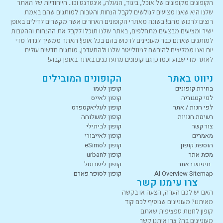
הקופונים מקופונים של אוכל, ביגוד, הנעלה, אינטרנט וכו.. הייחודיות של האתר
שלנו היא שאנו מציעים לגולשים לקבל הנחות והטבות למותגים שהם באמת
רוצים לרכוש מהם! בשונה מאתרי הקופונים האחרים אשר מקשרים לדילים באופן
ישיר ומציעים מבצעים מתחלפים, באתר שלנו תוכלו לקבל את ההנחות וההטבות
למותגים שאתם כבר מעוניינים לרכוש בהם בכל אופן! האתר ממשיך לגדול מדי
יום ואנו ממליצים להירשם לניוזלייטר שלנו ולהתעדכן, מותגים חדשים עולים
לאתר מדי שבוע וכמו כן גם קופונים מתעדכנים באתר באופן קבוע!
ניווט באתר
הקופונים המובילים
בחירת קופונים
קופון לטמו
לפי קטגוריה
קופון לאייס
לפי חנות / אתר
קופון לעליאקספרס
רשימת חנויות
קופון למשלוחה
צור קשר
קופון לביתילי
מאמרים
קופון לאייבורי
הוספת קופון
קופון לeSimo
מפת אתר
קופון לurban
חיפוש באתר
קופון לישרוטל
AI Overview Sitemap
קופון לסופר פארם
צרו עימנו קשר
האם יש לכם הערה, הצעה או בקשה
מאיתנו? מעוניינים שנוסיף לכם קוד
קופון לחנות ספציפית שאתם
מעוניינים בה? צרו איתנו קשר