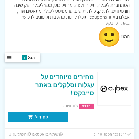
המתחברת לעגלה, תיק החלפה, מחזיק כוס, מגש לעגלה, שק שינה
חורפי וקייצי לתינוק, כילת יתושים, טרמפיסט לעגלה מתאמים ועוד,
אצלנו באתר Icoupons תוכלו להנות מהטבות וקופונים לרכישה
באתר סייבקס
תהנו
הכל
1
מחירים מיוחדים על
עגלות וסלקלים באתר
סייבקס !
ללא תפוגה
מבצע
קח דיל
1544 כבר חסכו! 0 היום
שיתוף בוואטסאפ
העתק URL