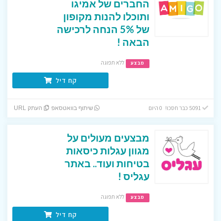
החברים של אמיגו
ותוכלו להנות מקופון
של 5% הנחה לרכישה
הבאה !
ללא תפוגה
מבצע
קח דיל
5091 כבר חסכו! 0 היום
שיתוף בוואטסאפ
העתק URL
מבצעים מעולים על
מגוון עגלות כיסאות
בטיחות ועוד.. באתר
עגליס !
ללא תפוגה
מבצע
קח דיל