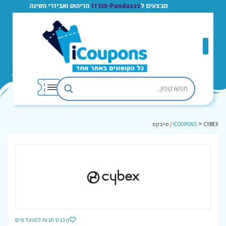
מבצעים ל
Pandazzz-פנדזז
הריהוט ואביזרי השינה
>
CYBEX / סייבקס
ICOUPONS
הכנס חנות למועדפים