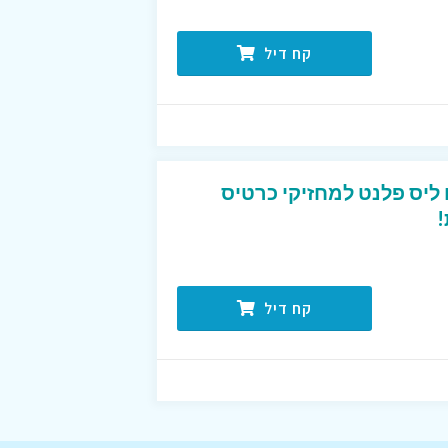
קח דיל
טיסים ליס פלנט למחזיקי כרטיס
!
קח דיל