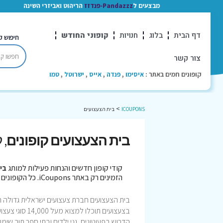
מבצעים ל
Pandazzz-פנדזז
הריהוט ואביזרי השינה
דף הבית
בלוג
חנויות
קופוני החודש
חיפוש ק
צור קשר
קופונים חמים באתר :
איסימו
,
פנדה
,
אייס
,
ישרוטל
,
טמו
>
ICOUPONS
בית הצעצועים
בית הצעצועים קופונים
, 
קודי קופון חדשים והנחות פעילות למותג
בי
הזמינים רק באתר iCoupons. כל הקופונים נבדקו לאחרונה בתאריך 05/08/2026!
בצעצועים תוכ
הדרוש בפעוטונים, גני ילדים ובתי ספר תוך שימ