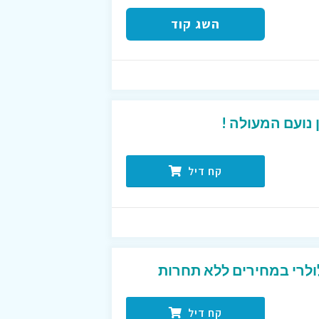
השג קוד
נועם המעולה !
קח דיל
ולרי במחירים ללא תחרות
קח דיל