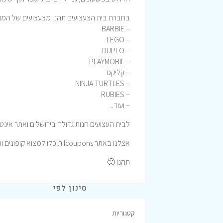
בחברת בית הצעצועים תהנו מצעצועים של המותג
– BARBIE
– LEGO
– DUPLO
– PLAYMOBIL
– קליקס
– NINJA TURTLES
– RUBIES
– ועוד..
לבית העצועים חנות גדולה בירושלים ואתר אינ
אצלנו באתר Icoupons תוכלו למצוא קופונים והטבות לרכישה באתר בית הצעצועים וכך לחסוך כסף.
תהנו 🙂
סינון לפי
קטגוריות