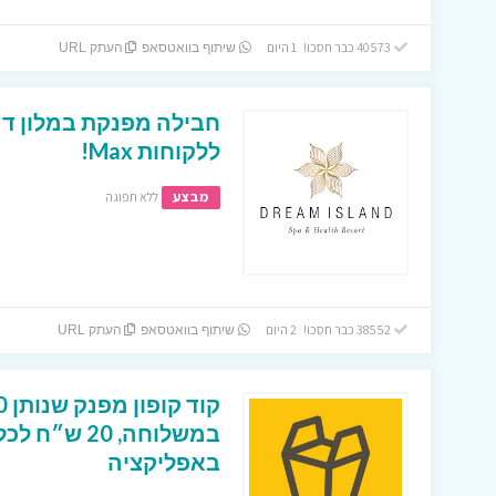
40573 כבר חסכו! 1 היום
שיתוף בוואטסאפ
העתק URL
חבילה מפנקת במלון דר
ללקוחות Max!
מבצע
ללא תפוגה
38552 כבר חסכו! 2 היום
שיתוף בוואטסאפ
העתק URL
במשלוחה, 0
באפליקציה