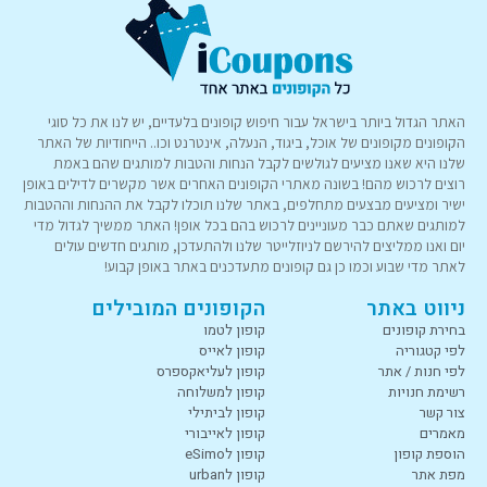
האתר הגדול ביותר בישראל עבור חיפוש קופונים בלעדיים, יש לנו את כל סוגי
הקופונים מקופונים של אוכל, ביגוד, הנעלה, אינטרנט וכו.. הייחודיות של האתר
שלנו היא שאנו מציעים לגולשים לקבל הנחות והטבות למותגים שהם באמת
רוצים לרכוש מהם! בשונה מאתרי הקופונים האחרים אשר מקשרים לדילים באופן
ישיר ומציעים מבצעים מתחלפים, באתר שלנו תוכלו לקבל את ההנחות וההטבות
למותגים שאתם כבר מעוניינים לרכוש בהם בכל אופן! האתר ממשיך לגדול מדי
יום ואנו ממליצים להירשם לניוזלייטר שלנו ולהתעדכן, מותגים חדשים עולים
לאתר מדי שבוע וכמו כן גם קופונים מתעדכנים באתר באופן קבוע!
ניווט באתר
הקופונים המובילים
בחירת קופונים
קופון לטמו
לפי קטגוריה
קופון לאייס
לפי חנות / אתר
קופון לעליאקספרס
רשימת חנויות
קופון למשלוחה
צור קשר
קופון לביתילי
מאמרים
קופון לאייבורי
הוספת קופון
קופון לeSimo
מפת אתר
קופון לurban