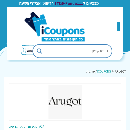
מבצעים ל
Pandazzz-פנדזז
הריהוט ואביזרי השינה
>
ARUGOT / ערוגות
ICOUPONS
הכנס חנות למועדפים