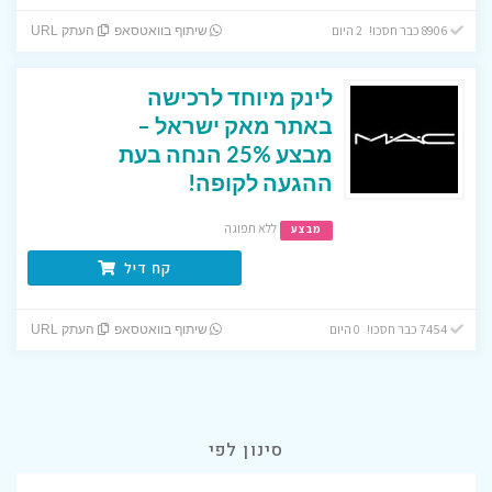
8906 כבר חסכו! 2 היום
שיתוף בוואטסאפ
העתק URL
לינק מיוחד לרכישה
באתר מאק ישראל –
מבצע 25% הנחה בעת
ההגעה לקופה!
ללא תפוגה
מבצע
קח דיל
7454 כבר חסכו! 0 היום
שיתוף בוואטסאפ
העתק URL
סינון לפי