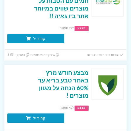
חמים עם הטבות על
מוצרים שווים במיוחד
אתר ביו גאיה !!
ללא תפוגה
מבצע
קח דיל
10968 כבר חסכו! 3 היום
שיתוף בוואטסאפ
העתק URL
מבצע חודש מרץ
באתר טבע בריא עד
60% הנחה על מגוון
מוצרים !
ללא תפוגה
מבצע
קח דיל