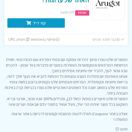
ללא תפוגה
מבצע
קח דיל
82 כבר חסכו! 0 היום
שיתוף בוואטסאפ
העתק URL
המוצרים שלנו נוצרו מתוך היכרות עמוקה עם צמחי המרפא ועם הכוח הנשי. חוויית
הניחוחות המרפאים והטקסטורות העשירות במוצרים מדברות בעד עצמן – להכניס
טבע טהור לגוף, להכיר יופי וחיוניות אמיתיים בתוכך.
אנחנו מאמינות שבממלכת הטבע נמצאים כל הכוחות להביא את הגוף שלך ליופי,
בריאות וחיוניות מקסימלית. הפרחים והצמחים שלנו נקטפים ברובם בחוות צמחי
המרפא שלנו במושב שובה וכל השמנים האורגניים שלנו נוצרו בכבישה קרה באיכות
הגבוהה ביותר.
המוצרים שלנו מיוצרים במפעל כחול-לבן, ומכילים 100% טבע טהור, אורגני ובריא.
השקענו בכל מוצר שיהיה הכי יעיל, פעיל ועשיר בחומרי גלם שבאמת יוצרים שינוי.
אצלנו באתר iCoupons תוכלו להנות מהטבות וקופונים לרכישה באתר ערוגות
המעולה !
תהנו 🙂