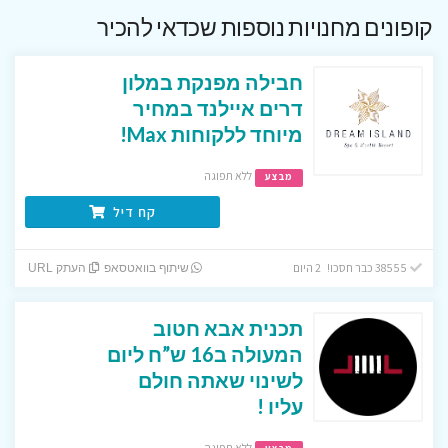
קופונים מחנויות נוספות שכדאי להכיר
חבילה מפנקת במלון
דרים איילנד במחיר
מיוחד ללקוחות Max!
ללא תפוגה
מבצע
קח דיל
38555 כבר חסכו! 2 היום
שיתוף בוואטסאפ
העתק URL
תכנית אבא חטוב
המעולה ב16 ש”ח ליום
לשינוי שאתה חולם
עליו !
ללא תפוגה