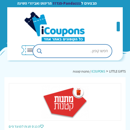
מבצעים ל
Pandazzz-פנדזז
הריהוט ואביזרי השינה
>
LITTLE GIFTS / מתנות קטנות
ICOUPONS
הכנס חנות למועדפים