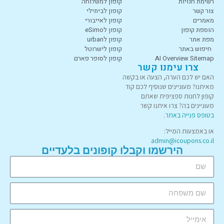
רשימת חנויות
קופון למשלוחה
צור קשר
קופון לביתילי
מאמרים
קופון לאייבורי
הוספת קופון
קופון לeSimo
מפת אתר
קופון לurban
חיפוש באתר
קופון לישרוטל
AI Overview Sitemap
קופון לסופר פארם
צרו עימנו קשר
האם יש לכם הערה, הצעה או בקשה
מאיתנו? מעוניינים שנוסיף לכם קוד
קופון לחנות ספציפית שאתם
מעוניינים בה? צרו איתנו קשר
בטופס פנייה באתר
.
או באמצעות המייל:
admin@icoupons.co.il
הירשמו וקבלו קופונים בלעדיים