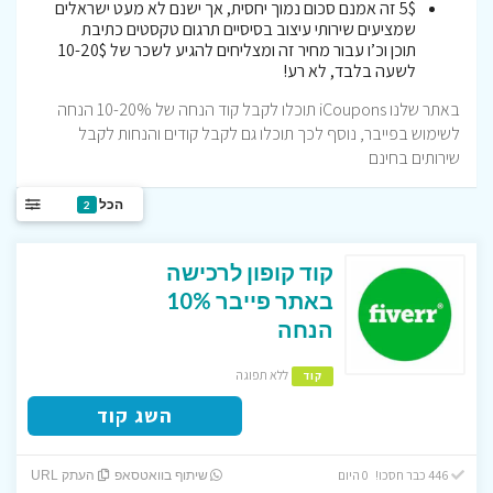
5$ זה אמנם סכום נמוך יחסית, אך ישנם לא מעט ישראלים
שמציעים שירותי עיצוב בסיסיים תרגום טקסטים כתיבת
תוכן וכ’ו עבור מחיר זה ומצליחים להגיע לשכר של 10-20$
לשעה בלבד, לא רע!
באתר שלנו iCoupons תוכלו לקבל קוד הנחה של 10-20% הנחה
לשימוש בפייבר, נוסף לכך תוכלו גם לקבל קודים והנחות לקבל
שירותים בחינם
הכל
2
קוד קופון לרכישה
באתר פייבר 10%
הנחה
ללא תפוגה
קוד
השג קוד
446 כבר חסכו! 0 היום
שיתוף בוואטסאפ
העתק URL