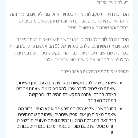
בעולם משני סיבות
המדינות היקרות
מקבלות שירות במחיר זול וקיצוני ולעיתים ברמה זהה
לרמה שהם היו מקבלים אם הם היו עובדים עם אנשים מסביבתם
במידה והמשימה היא פשוטה יחסית
המדינות הזולות
חלק גדול מן נותני השירות שנמצאים באתר פייבר
ומציעים את השירותים שלהם במחיר של 5$ הם אנשים פרטיים/חברות
במדינות שנחשבות עניות יותר כגון : הודו,פקיסטן ניגריה וכ’ו במדינות
הללו 5$ יכול להיות אפילו שכר טוב עבור יום שלם!
מספר טיפים לפני השימוש באתר פייבר
שימו לב שיש לכם תקשורת בסיסית טובה עם נותן השירות
ושאתם מצליחים לדבר איתו ולהסביר לו מה שאתם צריכים
בצורה ברורה, אחרת התקשורת תהיה רק יותר קשה
במהלך העבודה
קחו בחשבון שלפעמים המחיר 5$ הוא לא הגיוני עבור מה
שאתם מצפים מן אותו ספק שירותים, שימו לב שהמחירים
בכל זאת במגבלת ההיגיון ובמידה ואתם מעוניינים בשירות
יותר מבוסס ישנם גם מוכרים באתר פייבר במחירים גבוהים
יותר