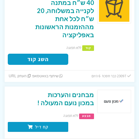
40 ש״ח במתנה
לקנייה במשלוחה, 20
ש״ח לכל אחת
מההזמנות הראשונות
באפליקציה
ללא תפוגה
קוד
השג קוד
23097 כבר חסכו! 6 היום
שיתוף בוואטסאפ
העתק URL
מבחנים והערכות
במכון נועם המעולה !
ללא תפוגה
מבצע
קח דיל