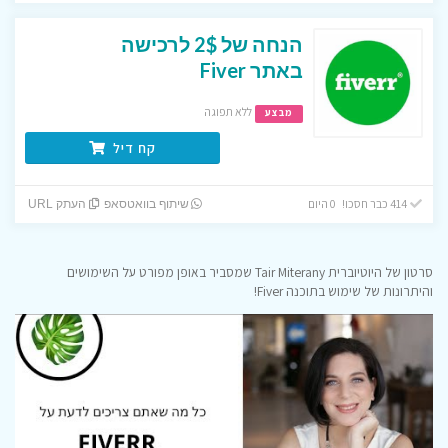
הנחה של 2$ לרכישה
באתר Fiver
ללא תפוגה
מבצע
קח דיל
414 כבר חסכו! 0 היום
שיתוף בוואטסאפ
העתק URL
סרטון של היוטיוברית Tair Miterany שמסביר באופן מפורט על השימושים
והיתרונות של שימוש בתוכנה Fiver!