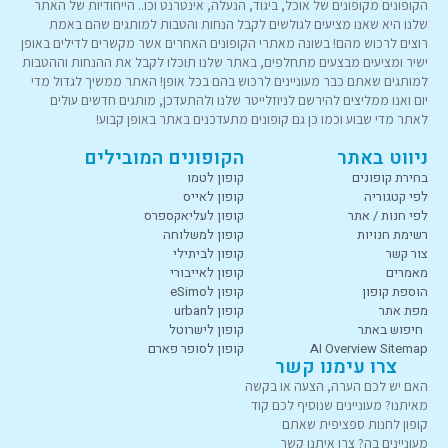
הקופונים מקופונים של אוכל, ביגוד, הנעלה, אינטרנט וכו.. הייחודיות של האתר
שלנו היא שאנו מציעים לגולשים לקבל הנחות והטבות למותגים שהם באמת
רוצים לרכוש מהם! בשונה מאתרי הקופונים האחרים אשר מקשרים לדילים באופן
ישיר ומציעים מבצעים מתחלפים, באתר שלנו תוכלו לקבל את ההנחות וההטבות
למותגים שאתם כבר מעוניינים לרכוש בהם בכל אופן! האתר ממשיך לגדול מדי
יום ואנו ממליצים להירשם לניוזלייטר שלנו ולהתעדכן, מותגים חדשים עולים
לאתר מדי שבוע וכמו כן גם קופונים מתעדכנים באתר באופן קבוע!
ניווט באתר
הקופונים המובילים
בחירת קופונים
קופון לטמו
לפי קטגוריה
קופון לאייס
לפי חנות / אתר
קופון לעליאקספרס
רשימת חנויות
קופון למשלוחה
צור קשר
קופון לביתילי
מאמרים
קופון לאייבורי
הוספת קופון
קופון לeSimo
מפת אתר
קופון לurban
חיפוש באתר
קופון לישרוטל
AI Overview Sitemap
קופון לסופר פארם
צרו עימנו קשר
האם יש לכם הערה, הצעה או בקשה
מאיתנו? מעוניינים שנוסיף לכם קוד
קופון לחנות ספציפית שאתם
מעוניינים בה? צרו איתנו קשר