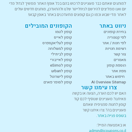
למותגים שאתם כבר מעוניינים לרכוש בהם בכל אופן! האתר ממשיך לגדול מדי
יום ואנו ממליצים להירשם לניוזלייטר שלנו ולהתעדכן, מותגים חדשים עולים
לאתר מדי שבוע וכמו כן גם קופונים מתעדכנים באתר באופן קבוע!
ניווט באתר
הקופונים המובילים
בחירת קופונים
קופון לטמו
לפי קטגוריה
קופון לאייס
לפי חנות / אתר
קופון לעליאקספרס
רשימת חנויות
קופון למשלוחה
צור קשר
קופון לביתילי
מאמרים
קופון לאייבורי
הוספת קופון
קופון לeSimo
מפת אתר
קופון לurban
חיפוש באתר
קופון לישרוטל
AI Overview Sitemap
קופון לסופר פארם
צרו עימנו קשר
האם יש לכם הערה, הצעה או בקשה
מאיתנו? מעוניינים שנוסיף לכם קוד
קופון לחנות ספציפית שאתם
מעוניינים בה? צרו איתנו קשר
בטופס פנייה באתר
.
או באמצעות המייל:
admin@icoupons.co.il