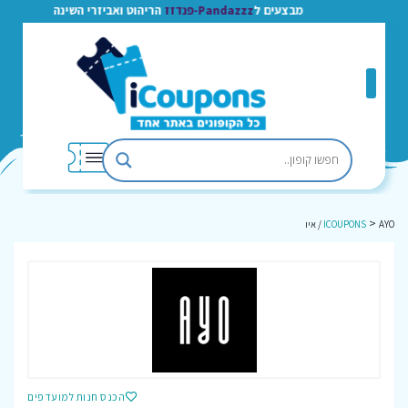
מבצעים ל
Pandazzz-פנדזז
הריהוט ואביזרי השינה
>
AYO / איו
ICOUPONS
הכנס חנות למועדפים