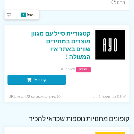
תהנו 🙂
הכל
1
קטגוריית סייל עם מגוון
מוצרים במחירים
שווים באתר איו
המעולה !
ללא תפוגה
מבצע
קח דיל
815 כבר חסכו! 1 היום
שיתוף בוואטסאפ
העתק URL
קופונים מחנויות נוספות שכדאי להכיר