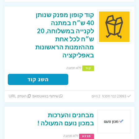
קוד קופון מפנק שנותן
40 ש״ח במתנה
לקנייה במשלוחה, 20
ש״ח לכל אחת
מההזמנות הראשונות
באפליקציה
ללא תפוגה
קוד
השג קוד
23093 כבר חסכו! 2 היום
שיתוף בוואטסאפ
העתק URL
מבחנים והערכות
במכון נועם המעולה !
ללא תפוגה
מבצע