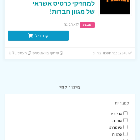
למחזיקי כרטיס אשראי
של מגוון חברות!
ללא תפוגה
מבצע
קח דיל
17346 כבר חסכו! 2 היום
שיתוף בוואטסאפ
העתק URL
סינון לפי
קטגוריות
אביזרים
אופנה
אינטרנט
אמנות