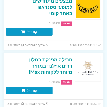
מבצעים מתחדשים
למופעי סטנדאפ
באתר קומי
ללא תפוגה
מבצע
קח דיל
40575 כבר חסכו! 0 היום
שיתוף בוואטסאפ
העתק URL
חבילה מפנקת במלון
דרים איילנד במחיר
מיוחד ללקוחות Max!
ללא תפוגה
מבצע
קח דיל
38552 כבר חסכו! 0 היום
שיתוף בוואטסאפ
העתק URL