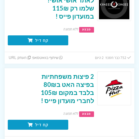
שלמו רק 115₪
במועדון פייס !
ללא תפוגה
מבצע
קח דיל
752 כבר חסכו! 2 היום
שיתוף בוואטסאפ
העתק URL
2 פיצות משפחתיות
בפיצה האט ב80₪
בלבד במקום 105₪
לחברי מועדון פייס !
ללא תפוגה
מבצע
קח דיל