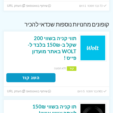
73 כבר חסכו! 1 היום
שיתוף בוואטסאפ
העתק URL
קופונים מחנויות נוספות שכדאי להכיר
תווי קניה בשווי 200
שקל ב-150₪ בלבד ל-
WOLT באתר מועדון
פייס !
ללא תפוגה
קוד
השג קוד
901 כבר חסכו! 5 היום
שיתוף בוואטסאפ
העתק URL
תו קניה בשווי 150₪
לאתר אושי אושי!