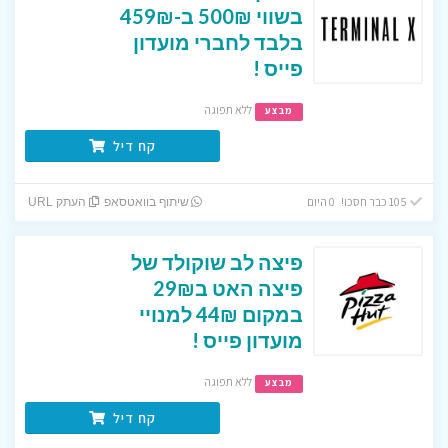
בשווי 500₪ ב-459₪
בלבד לחברי מועדון
פייס !
ללא תפוגה
מבצע
קח דיל
105 כבר חסכו! 0 היום
שיתוף בוואטסאפ
העתק URL
פיצה לב שוקולד של
פיצה האט ב29₪
במקום 44₪ למנויי
מועדון פייס !
ללא תפוגה
מבצע
קח דיל