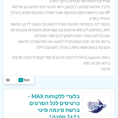
ועתידים להפתח עוד סניפים ברחבי הארץ.
מלבד אולמות קולנוע רבים עם, רשת סינמה סיטי מציעה גם אולמות
VIP עם כורסאות נוחות ומפנקות ואוכל ושתייה מפנקים חופשי במהלך
הצפייה בסרט.
בנוסף לזה במתחמי הסינמה תוכלו למצוא גם: הצגות ילדים, הופעות
חיות, מתחמים לכנסים ואירועים וגם מגוון חנויות ומסעדות שינעימו את
זמנכם לפני/אחרי הסרט ויספקו לכם חוויה מושלמת.
ברשת סינימה סיטי תמים תוכלו למצוא את הסרטים הכי חדשים
והקרנות במגוון שעות נוחות במהלך היום וגם בלילה.
באתר ICoupons תוכלו להנות מהטבות וקודי קופון להזמנת סרטים
ברשת סינמה סיטי.
תהנו:)
הכל
4
בלעדי ללקוחות MAX –
כרטיסים לכל הסרטים
ברשת סינמה סיטי
ב1+1 מתנה !