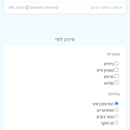
98 כבר חסכו! 0 היום
שיתוף בוואטסאפ
העתק URL
סינון לפי
קטגוריות
בילויים
מועדון פייס
סרטים
קולנוע
Sort by
החדשים ביותר
פופולאריים
נגמר בקרוב
פג תוקף