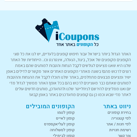
האתר הגדול ביותר בישראל עבור חיפוש קופונים בלעדיים, יש לנו את כל סוגי
הקופונים מקופונים של אוכל, ביגוד, הנעלה, אינטרנט וכו.. הייחודיות של האתר
שלנו היא שאנו מציעים לגולשים לקבל הנחות והטבות למותגים שהם באמת
רוצים לרכוש מהם! בשונה מאתרי הקופונים האחרים אשר מקשרים לדילים באופן
ישיר ומציעים מבצעים מתחלפים, באתר שלנו תוכלו לקבל את ההנחות וההטבות
למותגים שאתם כבר מעוניינים לרכוש בהם בכל אופן! האתר ממשיך לגדול מדי
יום ואנו ממליצים להירשם לניוזלייטר שלנו ולהתעדכן, מותגים חדשים עולים
לאתר מדי שבוע וכמו כן גם קופונים מתעדכנים באתר באופן קבוע!
ניווט באתר
הקופונים המובילים
בחירת קופונים
קופון לטמו
לפי קטגוריה
קופון לאייס
לפי חנות / אתר
קופון לעליאקספרס
רשימת חנויות
קופון למשלוחה
צור קשר
קופון לביתילי