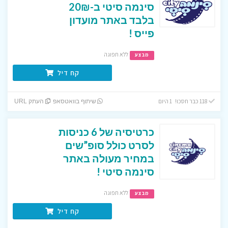
סינמה סיטי ב-20₪
בלבד באתר מועדון
פייס !
ללא תפוגה
מבצע
קח דיל
118 כבר חסכו! 1 היום
שיתוף בוואטסאפ
העתק URL
כרטיסיה של 6 כניסות
לסרט כולל סופ”שים
במחיר מעולה באתר
סינמה סיטי !
ללא תפוגה
מבצע
קח דיל