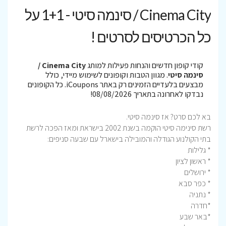
Cinema City / סינמה סיטי - 1+1 על
כל הכרטיסים לסרטים !
קודי קופון חדשים והנחות פעילות למותג
Cinema City /
סינמה סיטי
. מגוון הטבות וקופונים לשימוש מיידי, כולל
מבצעים בלעדיים הזמינים רק באתר iCoupons. כל הקופונים
נבדקו לאחרונה בתאריך 08/08/2026!
בא לכם סרט? אז סינמה סיטי.
רשת סינימה סיטי הוקמה בשנת 2002 בישראת ומאז הפכה לרשת
בתי הקולנוע הגודלה והמובילה בישארל עם שבעה סניפים:
* גלילות
* ראשון לציון
* ירושלים
* כפר סבא
* נתניה
*חדרה
*באר שבע