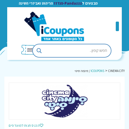
מבצעים ל
Pandazzz-פנדזז
הריהוט ואביזרי השינה
>
CINEMA CITY / סינמה סיטי
ICOUPONS
הכנס חנות למועדפים