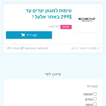
טיסות למגוון יעדים עד
299$ באתר אלעל !
ללא תפוגה
מבצע
קח דיל
6281 כבר חסכו! 5 היום
שיתוף בוואטסאפ
העתק URL
סינון לפי
קטגוריות
חופשות
טיולים
טיסות