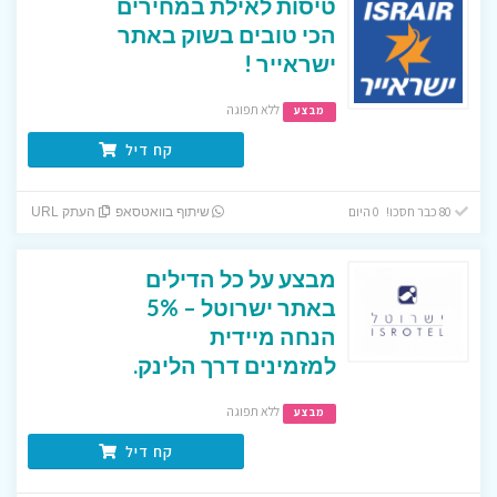
טיסות לאילת במחירים
הכי טובים בשוק באתר
ישראייר !
ללא תפוגה
מבצע
קח דיל
80 כבר חסכו! 0 היום
שיתוף בוואטסאפ
העתק URL
מבצע על כל הדילים
באתר ישרוטל – 5%
הנחה מיידית
למזמינים דרך הלינק.
ללא תפוגה
מבצע
קח דיל