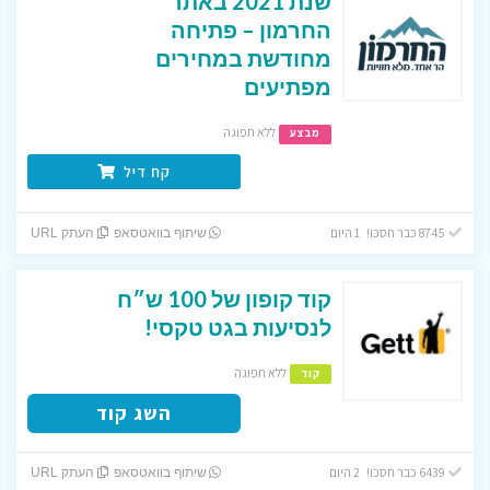
שנת 2021 באתר
החרמון – פתיחה
מחודשת במחירים
מפתיעים
ללא תפוגה
מבצע
קח דיל
8745 כבר חסכו! 1 היום
שיתוף בוואטסאפ
העתק URL
קוד קופון של 100 ש״ח
לנסיעות בגט טקסי!
ללא תפוגה
קוד
השג קוד
6439 כבר חסכו! 2 היום
שיתוף בוואטסאפ
העתק URL