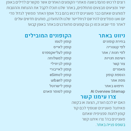
רוצים לרכוש מהם! בשונה מאתרי הקופונים האחרים אשר מקשרים לדילים באופן
ישיר ומציעים מבצעים מתחלפים, באתר שלנו תוכלו לקבל את ההנחות וההטבות
למותגים שאתם כבר מעוניינים לרכוש בהם בכל אופן! האתר ממשיך לגדול מדי
יום ואנו ממליצים להירשם לניוזלייטר שלנו ולהתעדכן, מותגים חדשים עולים
לאתר מדי שבוע וכמו כן גם קופונים מתעדכנים באתר באופן קבוע!
ניווט באתר
הקופונים המובילים
בחירת קופונים
קופון לטמו
לפי קטגוריה
קופון לאייס
לפי חנות / אתר
קופון לעליאקספרס
רשימת חנויות
קופון למשלוחה
צור קשר
קופון לביתילי
מאמרים
קופון לאייבורי
הוספת קופון
קופון לeSimo
מפת אתר
קופון לurban
חיפוש באתר
קופון לישרוטל
AI Overview Sitemap
קופון לסופר פארם
צרו עימנו קשר
האם יש לכם הערה, הצעה או בקשה
מאיתנו? מעוניינים שנוסיף לכם קוד
קופון לחנות ספציפית שאתם
מעוניינים בה? צרו איתנו קשר
בטופס פנייה באתר
.