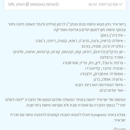
650 כבר חסכו! 0 היום
שיתוף בוואטסאפ
העתק URL
בישראייר ניתן מצוא טיסות פנים מנתב”ג לרמון (אילת) ולנמל תעופה חיפה וחזור
ובנוסף טיסות חוץ למגוון יעדים באירופה ואפריקה:
– אזרבייג’ן: באקו
– איטליה: ברשיה, ורונה, פרוג’ה, רומא, קטניה, רימיני, ג’נובה
– בולגריה: ורנה, סופיה, בורגס
– יוון: הרקליון (כרתים), רודוס, קוס, זקינטוס, קורפו, קרפתוס, אתונה, סלוניקי
– ספרד: ברצלונה
– צרפת: גרנובל, ליון, ניס, פריז, שטרסבורג
– טנזניה: זנזיבר, קלימנג’רו
– אוסטריה: אינסברוק, זלצבורג
– נורווגיה: אוסלו, ברגן
– איחוד האמירויות הערביות: דובאי
– ועוד יעדים רבים..
הטיסות של ישראייר ידועות במחיר המעולה שלהם המוטו של החברה “למה לשלם
יותר?” בנוסף החברה גם שומרת שבת ולא מוציאה טיסות בימי שבת.
אצלנו באתר Icoupons תוכלו למצוא הטבות וקופונים להזמנת טיסה עם חברת
ישראייר.
תהנו 🙂