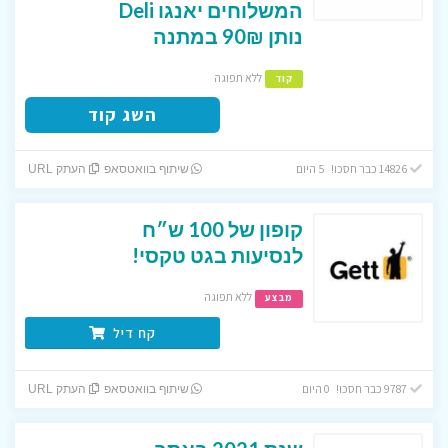
המשלוחים יאנגו Deli
נותן 90₪ במתנה
ללא תפוגה
קוד
השג קוד
14826 כבר חסכו! 5 היום
שיתוף בוואטסאפ
העתק URL
קופון של 100 ש״ח
לנסיעות בגט טקסי!
ללא תפוגה
מבצע
קח דיל
9787 כבר חסכו! 0 היום
שיתוף בוואטסאפ
העתק URL