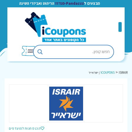
מבצעים ל
Pandazzz-פנדזז
הריהוט ואביזרי השינה
>
ISRAIR / ישראייר
ICOUPONS
הכנס חנות למועדפים