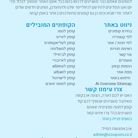
למותגים שאתם כבר מעוניינים לרכוש בהם בכל אופן! האתר ממשיך לגדול מדי
יום ואנו ממליצים להירשם לניוזלייטר שלנו ולהתעדכן, מותגים חדשים עולים
לאתר מדי שבוע וכמו כן גם קופונים מתעדכנים באתר באופן קבוע!
ניווט באתר
הקופונים המובילים
בחירת קופונים
קופון לטמו
לפי קטגוריה
קופון לאייס
לפי חנות / אתר
קופון לעליאקספרס
רשימת חנויות
קופון למשלוחה
צור קשר
קופון לביתילי
מאמרים
קופון לאייבורי
הוספת קופון
קופון לeSimo
מפת אתר
קופון לurban
חיפוש באתר
קופון לישרוטל
AI Overview Sitemap
קופון לסופר פארם
צרו עימנו קשר
האם יש לכם הערה, הצעה או בקשה
מאיתנו? מעוניינים שנוסיף לכם קוד
קופון לחנות ספציפית שאתם
מעוניינים בה? צרו איתנו קשר
בטופס פנייה באתר
.
או באמצעות המייל:
admin@icoupons.co.il