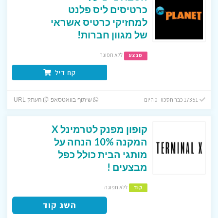
כרטיסים ליס פלנט
למחזיקי כרטיס אשראי
של מגוון חברות!
ללא תפוגה
מבצע
קח דיל
17351 כבר חסכו! 0 היום
שיתוף בוואטסאפ
העתק URL
קופון מפנק לטרמינל X
המקנה 10% הנחה על
מותגי הבית כולל כפל
מבצעים !
ללא תפוגה
קוד
השג קוד