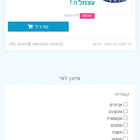
עצמל’ה !
ללא תפוגה
מבצע
קח דיל
11297 כבר חסכו! 0 היום
שיתוף בוואטסאפ
העתק URL
סינון לפי
קטגוריות
אביזרים
אינטרנט
אקססוריז
מותגים
מטבח
מתנות