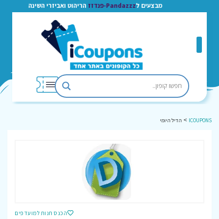
מבצעים ל
Pandazzz-פנדזז
הריהוט ואביזרי השינה
>
ICOUPONS
הדיל היומי
הכנס חנות למועדפים