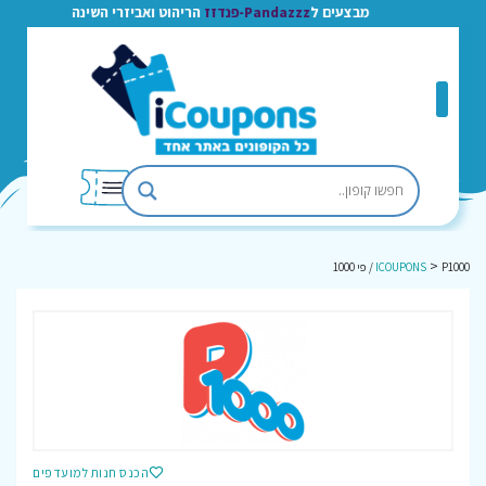
מבצעים ל
Pandazzz-פנדזז
הריהוט ואביזרי השינה
>
P1000 / פי 1000
ICOUPONS
הכנס חנות למועדפים