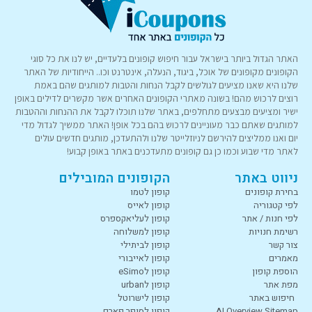
האתר הגדול ביותר בישראל עבור חיפוש קופונים בלעדיים, יש לנו את כל סוגי
הקופונים מקופונים של אוכל, ביגוד, הנעלה, אינטרנט וכו.. הייחודיות של האתר
שלנו היא שאנו מציעים לגולשים לקבל הנחות והטבות למותגים שהם באמת
רוצים לרכוש מהם! בשונה מאתרי הקופונים האחרים אשר מקשרים לדילים באופן
ישיר ומציעים מבצעים מתחלפים, באתר שלנו תוכלו לקבל את ההנחות וההטבות
למותגים שאתם כבר מעוניינים לרכוש בהם בכל אופן! האתר ממשיך לגדול מדי
יום ואנו ממליצים להירשם לניוזלייטר שלנו ולהתעדכן, מותגים חדשים עולים
לאתר מדי שבוע וכמו כן גם קופונים מתעדכנים באתר באופן קבוע!
ניווט באתר
הקופונים המובילים
בחירת קופונים
קופון לטמו
לפי קטגוריה
קופון לאייס
לפי חנות / אתר
קופון לעליאקספרס
רשימת חנויות
קופון למשלוחה
צור קשר
קופון לביתילי
מאמרים
קופון לאייבורי
הוספת קופון
קופון לeSimo
מפת אתר
קופון לurban
חיפוש באתר
קופון לישרוטל
AI Overview Sitemap
קופון לסופר פארם