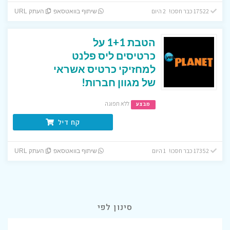
17522 כבר חסכו! 2 היום
שיתוף בוואטסאפ
העתק URL
הטבת 1+1 על
כרטיסים ליס פלנט
למחזיקי כרטיס אשראי
של מגוון חברות!
ללא תפוגה
מבצע
קח דיל
17352 כבר חסכו! 1 היום
שיתוף בוואטסאפ
העתק URL
סינון לפי