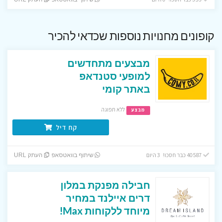
קופונים מחנויות נוספות שכדאי להכיר
מבצעים מתחדשים
למופעי סטנדאפ
באתר קומי
ללא תפוגה
מבצע
קח דיל
40587 כבר חסכו! 3 היום
שיתוף בוואטסאפ
העתק URL
חבילה מפנקת במלון
דרים איילנד במחיר
מיוחד ללקוחות Max!