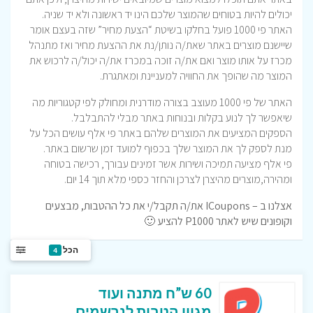
יכולים להיות בטוחים שהמוצר שלכם הינו יד ראשונה ולא יד שניה.
האתר פי 1000 פועל בחלקו בשיטת “הצעת מחיר” שזה בעצם אומר
שיישנם מוצרים באתר שאת/ה נותן/נת את ההצעת מחיר ואז מתנהל
מכרז על אותו מוצר ואם את/ה זוכה במכרז את/ה יכול/ה לרכוש את
המוצר מה שהופך את החוויה למעניינת ומאתגרת.
האתר של פי 1000 מעוצב בצורה מודרנית ומחולק לפי קטגוריות מה
שיאפשר לך לנוע בקלות ובנוחות באתר מבלי להתבלבל.
הספקים המציעים את המוצרים שלהם באתר פי אלף עושים הכל על
מנת לספק לך את המוצר שלך בכפוף למועד זמן שרשום באתר.
פי אלף מציעה תמיכה ושירות אשר זמינים עבורך, רכישה בטוחה
ומהירה,מוצרים מהיצרן לצרכן והחזר כספי מלא תוך 14 יום.
אצלנו ב – ICoupons את/ה תקבל/י את כל ההטבות, מבצעים
וקופונים שיש לאתר P1000 להציע 🙂
הכל
4
60 ש”ח מתנה ועוד
מגוון הטבות לנרשמים