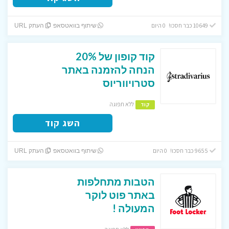
10649 כבר חסכו! 0 היום
שיתוף בוואטסאפ
העתק URL
קוד קופון של 20%
הנחה להזמנה באתר
סטרויווריוס
ללא תפוגה
קוד
השג קוד
9655 כבר חסכו! 0 היום
שיתוף בוואטסאפ
העתק URL
הטבות מתחלפות
באתר פוט לוקר
המעולה !