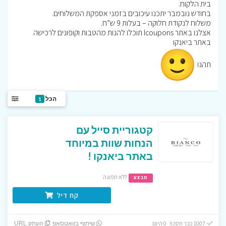
בית הלקוח.
בחודש נובמבר יתכנו עיכובים בזמני אספקת המשלוחים.
משלוח לנקודת חלוקה – בעלות 9 ש”ח.
אצלנו באתר Icoupons תוכלו להנות מהטבות וקופונים לרכישה
באתר ביאנקו
תהנו
הכל
1
קטגוריית סייל עם
הנחות שוות במיוחד
באתר ביאנקו !
ללא תפוגה
מבצע
קח דיל
1007 כבר חסכו! 0 היום
שיתוף בוואטסאפ
העתק URL