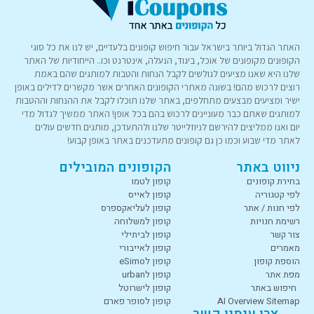
האתר הגדול ביותר בישראל עבור חיפוש קופונים בלעדיים, יש לנו את כל סוגי
הקופונים מקופונים של אוכל, ביגוד, הנעלה, אינטרנט וכו.. הייחודיות של האתר
שלנו היא שאנו מציעים לגולשים לקבל הנחות והטבות למותגים שהם באמת
רוצים לרכוש מהם! בשונה מאתרי הקופונים האחרים אשר מקשרים לדילים באופן
ישיר ומציעים מבצעים מתחלפים, באתר שלנו תוכלו לקבל את ההנחות וההטבות
למותגים שאתם כבר מעוניינים לרכוש בהם בכל אופן! האתר ממשיך לגדול מדי
יום ואנו ממליצים להירשם לניוזלייטר שלנו ולהתעדכן, מותגים חדשים עולים
לאתר מדי שבוע וכמו כן גם קופונים מתעדכנים באתר באופן קבוע!
ניווט באתר
הקופונים המובילים
בחירת קופונים
קופון לטמו
לפי קטגוריה
קופון לאייס
לפי חנות / אתר
קופון לעליאקספרס
רשימת חנויות
קופון למשלוחה
צור קשר
קופון לביתילי
מאמרים
קופון לאייבורי
הוספת קופון
קופון לeSimo
מפת אתר
קופון לurban
חיפוש באתר
קופון לישרוטל
AI Overview Sitemap
קופון לסופר פארם
צרו עימנו קשר