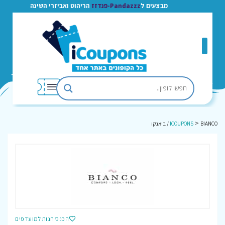
מבצעים ל
Pandazzz-פנדזז
הריהוט ואביזרי השינה
>
BIANCO / ביאנקו
ICOUPONS
הכנס חנות למועדפים