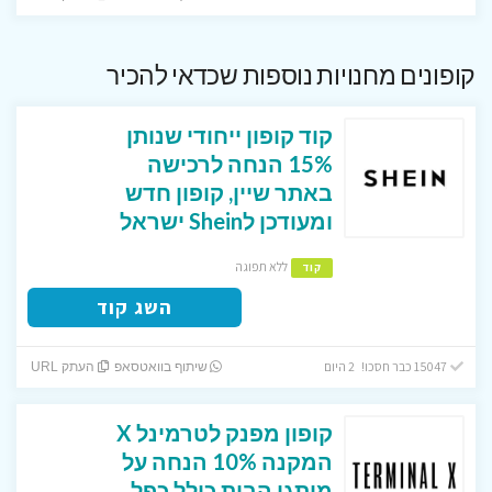
קופונים מחנויות נוספות שכדאי להכיר
קוד קופון ייחודי שנותן
15% הנחה לרכישה
באתר שיין, קופון חדש
ומעודכן לShein ישראל
ללא תפוגה
קוד
השג קוד
15047 כבר חסכו! 2 היום
שיתוף בוואטסאפ
העתק URL
קופון מפנק לטרמינל X
המקנה 10% הנחה על
מותגי הבית כולל כפל