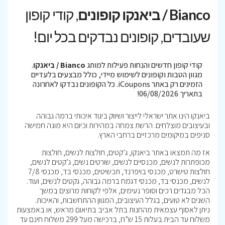
Bianco / ביאנקו קופונים
, קודי קופון
שעובדים, קופונים נבדקים בכל יום!
קודי קופון חדשים והנחות פעילות למותג
Bianco / ביאנקו
.
מגוון הטבות וקופונים לשימוש מיידי, כולל מבצעים בלעדיים
הזמינים רק באתר iCoupons. כל הקופונים נבדקו לאחרונה
בתאריך 06/08/2026!
ביאנקו הינו אתר ישראלי לייצור ושיווק ביגוד איכותי ברמה גבוהה
ובעיצובים מוצלחים. הרשת צמחה במהירות וכיום היא מונה חמישה
סניפים במיקומים מרכזיים ברחבי הארץ.
אז מה תמצאו באתר ביאנקו, ג’קטים, חולצות לנשים, חולצות
מכופתרות לנשים, מכנסיים לנשים, שורטים נשים, ג’קטים לנשים,
חולצות טישרט, מכנסי בויפרנד, תכשיטים, מכנסי בד, מכנסי 7/8
לנשים, מכנסי בד, מכנסי דגמח ברמה גבוהה, גקטים לנשים, ועוד.
הכל מבגדים רכים וסופר נעימים, אלפי לקוחות מרוצים במשך
השנים לא טועים, בגלל העיצובים, המגוון ההתחשבות, והאיכות.
ניתן לאסוף עצמאית מהחנות בתל אביב בתיאום מראש, או באמצעות
משלוח עד הבית בעלות 15 ש”ח, ברכישה מעל 299 משלוח חינם עד