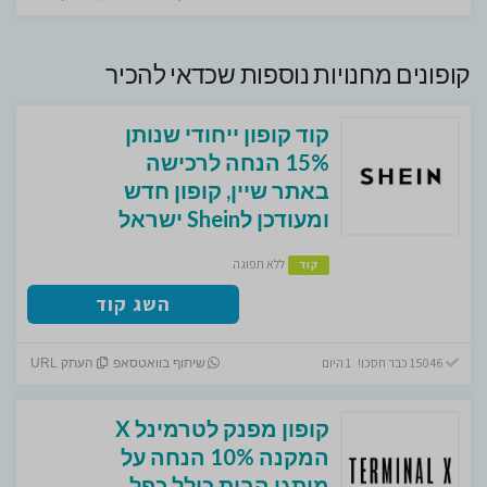
קופונים מחנויות נוספות שכדאי להכיר
קוד קופון ייחודי שנותן
15% הנחה לרכישה
באתר שיין, קופון חדש
ומעודכן לShein ישראל
ללא תפוגה
קוד
השג קוד
15046 כבר חסכו! 1 היום
שיתוף בוואטסאפ
העתק URL
קופון מפנק לטרמינל X
המקנה 10% הנחה על
מותגי הבית כולל כפל