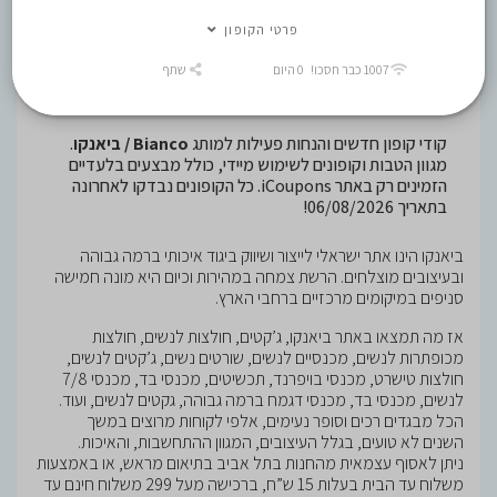
Bianco / ביאנקו קופונים
, קודי קופון
פרטי הקופון
1007 כבר חסכו! 0 היום
שתף
שעובדים, קופונים נבדקים בכל יום!
קודי קופון חדשים והנחות פעילות למותג
Bianco / ביאנקו
.
מגוון הטבות וקופונים לשימוש מיידי, כולל מבצעים בלעדיים
הזמינים רק באתר iCoupons. כל הקופונים נבדקו לאחרונה
בתאריך 06/08/2026!
ביאנקו הינו אתר ישראלי לייצור ושיווק ביגוד איכותי ברמה גבוהה
ובעיצובים מוצלחים. הרשת צמחה במהירות וכיום היא מונה חמישה
סניפים במיקומים מרכזיים ברחבי הארץ.
אז מה תמצאו באתר ביאנקו, ג’קטים, חולצות לנשים, חולצות
מכופתרות לנשים, מכנסיים לנשים, שורטים נשים, ג’קטים לנשים,
חולצות טישרט, מכנסי בויפרנד, תכשיטים, מכנסי בד, מכנסי 7/8
לנשים, מכנסי בד, מכנסי דגמח ברמה גבוהה, גקטים לנשים, ועוד.
הכל מבגדים רכים וסופר נעימים, אלפי לקוחות מרוצים במשך
השנים לא טועים, בגלל העיצובים, המגוון ההתחשבות, והאיכות.
ניתן לאסוף עצמאית מהחנות בתל אביב בתיאום מראש, או באמצעות
משלוח עד הבית בעלות 15 ש”ח, ברכישה מעל 299 משלוח חינם עד