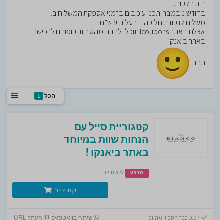
בית הלקוח.
בחודש נובמבר יתכנו עיכובים בזמני אספקת המשלוחים.
משלוח לנקודת חלוקה – בעלות 9 ש”ח.
אצלנו באתר Icoupons תוכלו להנות מהטבות וקופונים לרכישה
באתר ביאנקו
תהנו
הכל
1
קטגוריית סייל עם
הנחות שוות במיוחד
באתר ביאנקו !
ללא תפוגה
מבצע
קח דיל
1007 כבר חסכו! 0 היום
שיתוף בוואטסאפ
העתק URL