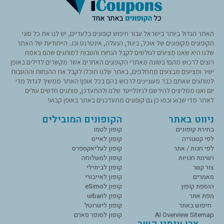
האתר הגדול ביותר בישראל עבור חיפוש קופונים בלעדיים, יש לנו את כל סוגי
הקופונים מקופונים של אוכל, ביגוד, הנעלה, אינטרנט וכו.. הייחודיות של האתר
שלנו היא שאנו מציעים לגולשים לקבל הנחות והטבות למותגים שהם באמת
רוצים לרכוש מהם! בשונה מאתרי הקופונים האחרים אשר מקשרים לדילים באופן
ישיר ומציעים מבצעים מתחלפים, באתר שלנו תוכלו לקבל את ההנחות וההטבות
למותגים שאתם כבר מעוניינים לרכוש בהם בכל אופן! האתר ממשיך לגדול מדי
יום ואנו ממליצים להירשם לניוזלייטר שלנו ולהתעדכן, מותגים חדשים עולים
לאתר מדי שבוע וכמו כן גם קופונים מתעדכנים באתר באופן קבוע!
ניווט באתר
הקופונים המובילים
בחירת קופונים
קופון לטמו
לפי קטגוריה
קופון לאייס
לפי חנות / אתר
קופון לעליאקספרס
רשימת חנויות
קופון למשלוחה
צור קשר
קופון לביתילי
מאמרים
קופון לאייבורי
הוספת קופון
קופון לeSimo
מפת אתר
קופון לurban
חיפוש באתר
קופון לישרוטל
AI Overview Sitemap
קופון לסופר פארם
צרו עימנו קשר