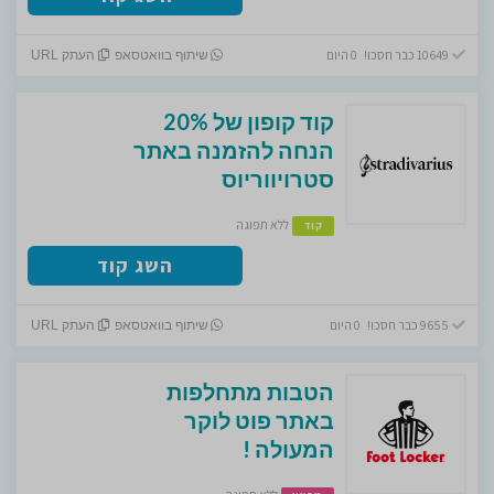
10649 כבר חסכו! 0 היום
שיתוף בוואטסאפ
העתק URL
קוד קופון של 20%
הנחה להזמנה באתר
סטרויווריוס
ללא תפוגה
קוד
השג קוד
9655 כבר חסכו! 0 היום
שיתוף בוואטסאפ
העתק URL
הטבות מתחלפות
באתר פוט לוקר
המעולה !