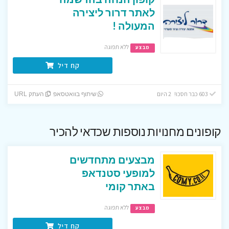
לאתר דרור ליצירה
המעולה !
ללא תפוגה
מבצע
קח דיל
603 כבר חסכו! 2 היום
שיתוף בוואטסאפ
העתק URL
קופונים מחנויות נוספות שכדאי להכיר
מבצעים מתחדשים
למופעי סטנדאפ
באתר קומי
ללא תפוגה
מבצע
קח דיל