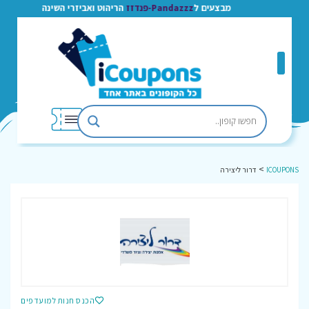
מבצעים ל
Pandazzz-פנדזז
הריהוט ואביזרי השינה
>
ICOUPONS
דרור ליצירה
הכנס חנות למועדפים