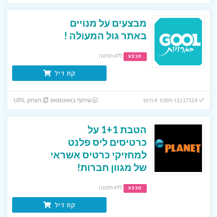
מבצעים על מנויים
באתר גול המעולה !
ללא תפוגה
מבצע
קח דיל
17514 כבר חסכו! 4 היום
שיתוף בוואטסאפ
העתק URL
הטבת 1+1 על
כרטיסים ליס פלנט
למחזיקי כרטיס אשראי
של מגוון חברות!
ללא תפוגה
מבצע
קח דיל