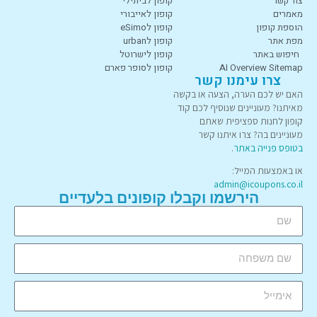
צור קשר
קופון לביתילי
מאמרים
קופון לאייבורי
הוספת קופון
קופון לeSimo
מפת אתר
קופון לurban
חיפוש באתר
קופון לישרוטל
AI Overview Sitemap
קופון לסופר פארם
צרו עימנו קשר
האם יש לכם הערה, הצעה או בקשה
מאיתנו? מעוניינים שנוסיף לכם קוד
קופון לחנות ספציפית שאתם
מעוניינים בה? צרו איתנו קשר
בטופס פנייה באתר
.
או באמצעות המייל:
admin@icoupons.co.il
הירשמו וקבלו קופונים בלעדיים