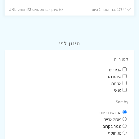
17344 כבר חסכו! 2 היום
שיתוף בוואטסאפ
העתק URL
סינון לפי
קטגוריות
אביזרים
אינטרנט
אמנות
פנאי
Sort by
החדשים ביותר
פופולאריים
נגמר בקרוב
פג תוקף