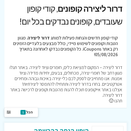
דרור ליצירה קופונים
, קודי קופון
שעובדים, קופונים נבדקים בכל יום!
קודי קופון חדשים והנחות פעילות למותג
דרור ליצירה
. מגוון
הטבות וקופונים לשימוש מיידי, כולל מבצעים בלעדיים הזמינים
רק באתר iCoupons. כל הקופונים נבדקו לאחרונה בתאריך
05/08/2026!
דרור ליצירה – המקום למציאת כלים, חומרים וציוד ליצירה. באתר תגלו
מגוון רחב של חומרי יצירה, מכחולים, צבעים, יחידות מדידה וציוד
אמנות. אנו מתחייבים לספק לכם כלי יצירה באיכות גבוהה ומחירים
אטרקטיביים. בחרו בדרור ליצירה ותתחילו להתמסר ליצירתיות!
אצלנו באתר אייקופונס תוכלו להנות מהטבות וקופונים לרכישה באתר
דרור ליצירה.
תהנו 🙂
הכל
1
קופון הנחה בהרשמה