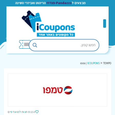
מבצעים ל
Pandazzz-פנדזז
הריהוט ואביזרי השינה
>
TEMPO / טמפו
ICOUPONS
הכנס חנות למועדפים