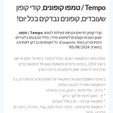
Tempo / טמפו קופונים
, קודי קופון
שעובדים, קופונים נבדקים בכל יום!
קודי קופון חדשים והנחות פעילות למותג
Tempo / טמפו
.
מגוון הטבות וקופונים לשימוש מיידי, כולל מבצעים בלעדיים
הזמינים רק באתר iCoupons. כל הקופונים נבדקו לאחרונה
בתאריך 05/08/2026!
טמפו מותג המשקאות האהוב הגדול והמוכר בישראל הוקם אי שם
בשנת 1953, בטמפו מייצרים ומשווקים מגוון של משקאות קלים
ואלכוהול לרשתות שיווק ולמסעדות ברחבי הארץ.
בטמפו משווקים מגוון של משקאות של מותגים אהובים ומוכרים, בין
המשקאות שתוכלו למצוא בטמפו:
* בירות – גולדסטאר, היינקן, מכבי ופאולנר.
* יין – מגוון היינות של יקבי ברקן.
* משקאות אנרגיה – XL בשלל טעמים.
* משקאות קלים ומים – פפסי, פפסי מקס, 7up, מירנדה, נסטי, סן
פלגרינו, פרייה.