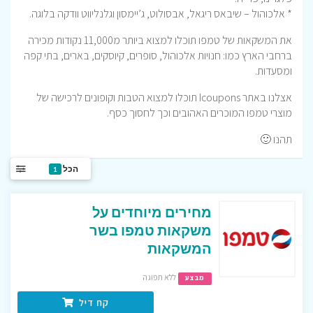
* אלכוהול – שיבאס ריגאל, אבסולוט, ג’יימסון וגלנליווט וודקה בלוגה.
את המשקאות של טמפו תוכלו למצוא ביותר מ11,000 נקודות מכירה
ברחבי הארץ כמו: חנויות אלכוהול, סופרים, קיוסקים, בארים, בתי קפה
ומסעדות.
אצלנו באתר Icoupons תוכלו למצוא הטבות וקופונים לרכישה של
מוצרי טמפו המוכרים האהובים וכך לחסוך כסף.
תהנו 🙂
הכל
1
מחירים מיוחדים על
משקאות טמפו בשר
המשקאות
ללא תפוגה
מבצע
קח דיל