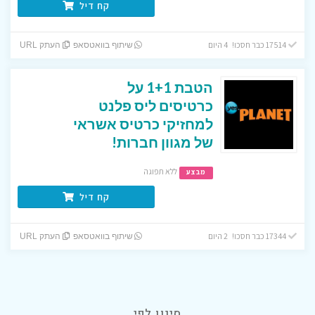
קח דיל
17514 כבר חסכו! 4 היום
שיתוף בוואטסאפ
העתק URL
הטבת 1+1 על
כרטיסים ליס פלנט
למחזיקי כרטיס אשראי
של מגוון חברות!
ללא תפוגה
מבצע
קח דיל
17344 כבר חסכו! 2 היום
שיתוף בוואטסאפ
העתק URL
סינון לפי