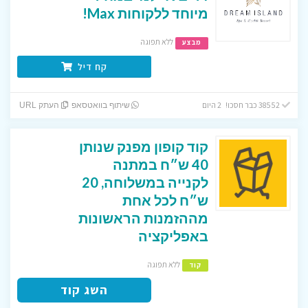
מיוחד ללקוחות Max!
ללא תפוגה
מבצע
קח דיל
38552 כבר חסכו! 2 היום
שיתוף בוואטסאפ
העתק URL
קוד קופון מפנק שנותן
40 ש״ח במתנה
לקנייה במשלוחה, 20
ש״ח לכל אחת
מההזמנות הראשונות
באפליקציה
ללא תפוגה
קוד
השג קוד