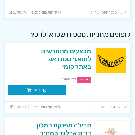
5745 כבר חסכו! 1 היום
שיתוף בוואטסאפ
העתק URL
קופונים מחנויות נוספות שכדאי להכיר
מבצעים מתחדשים
למופעי סטנדאפ
באתר קומי
ללא תפוגה
מבצע
קח דיל
40575 כבר חסכו! 3 היום
שיתוף בוואטסאפ
העתק URL
חבילה מפנקת במלון
דרים איילנד במחיר