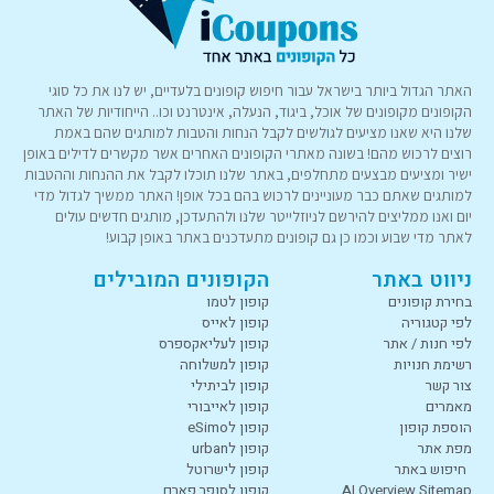
האתר הגדול ביותר בישראל עבור חיפוש קופונים בלעדיים, יש לנו את כל סוגי
הקופונים מקופונים של אוכל, ביגוד, הנעלה, אינטרנט וכו.. הייחודיות של האתר
שלנו היא שאנו מציעים לגולשים לקבל הנחות והטבות למותגים שהם באמת
רוצים לרכוש מהם! בשונה מאתרי הקופונים האחרים אשר מקשרים לדילים באופן
ישיר ומציעים מבצעים מתחלפים, באתר שלנו תוכלו לקבל את ההנחות וההטבות
למותגים שאתם כבר מעוניינים לרכוש בהם בכל אופן! האתר ממשיך לגדול מדי
יום ואנו ממליצים להירשם לניוזלייטר שלנו ולהתעדכן, מותגים חדשים עולים
לאתר מדי שבוע וכמו כן גם קופונים מתעדכנים באתר באופן קבוע!
ניווט באתר
הקופונים המובילים
בחירת קופונים
קופון לטמו
לפי קטגוריה
קופון לאייס
לפי חנות / אתר
קופון לעליאקספרס
רשימת חנויות
קופון למשלוחה
צור קשר
קופון לביתילי
מאמרים
קופון לאייבורי
הוספת קופון
קופון לeSimo
מפת אתר
קופון לurban
חיפוש באתר
קופון לישרוטל
AI Overview Sitemap
קופון לסופר פארם