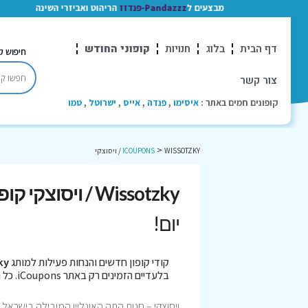
מבצעים ל
Pandazzz-פנדזז
הריהוט ואביזרי השינה
דף הבית
בלוג
חנויות
קופוני החודש
חיפוש ק
צור קשר
קופונים חמים באתר :
איסימו
,
פנדה
,
אייס
,
ישרוטל
,
טמו
>
WISSOTZKY / ויסוצקי
ICOUPONS
Wissotzky / ויסוצקי קופונים
יום!
קודי קופון חדשים והנחות פעילות למותג
tzky
בלעדיים הזמינים רק באתר iCoupons. כל הקופונים נבדקו לאחרונה בתאריך 06/08/2026!
ויסוצקי – חנות התה האונליין המובילה בישראל.