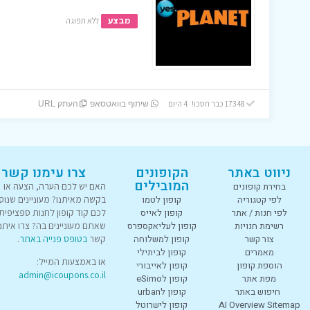
מבצע
ללא תפוגה
17348 כבר חסכו! 4 היום
שיתוף בוואטסאפ
העתק URL
ניווט באתר
הקופונים
צרו עימנו קשר
המובילים
בחירת קופונים
האם יש לכם הערה, הצעה או
לפי קטגוריה
קופון לטמו
בקשה מאיתנו? מעוניינים שנוס
לפי חנות / אתר
קופון לאייס
לכם קוד קופון לחנות ספציפית
רשימת חנויות
קופון לעליאקספרס
שאתם מעוניינים בה? צרו איתנו
צור קשר
קופון למשלוחה
קשר
בטופס פנייה באתר
.
מאמרים
קופון לביתילי
או באמצעות המייל:
הוספת קופון
קופון לאייבורי
admin@icoupons.co.il
מפת אתר
קופון לeSimo
חיפוש באתר
קופון לurban
AI Overview Sitemap
קופון לישרוטל