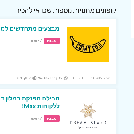
קופונים מחנויות נוספות שכדאי להכיר
מבצעים מתחדשים למופ
מבצע
ללא תפוגה
40577 כבר חסכו! 2 היום
שיתוף בוואטסאפ
העתק URL
חבילה מפנקת במלון דר
ללקוחות Max!
מבצע
ללא תפוגה