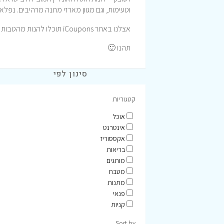
וטעימות, וגם מגוון מארזי מתנה מרהיבים. נפלא
אצלנו באתר iCoupons תוכלו להנות מהטבות וקופונים לרכישה באתר ויסוצקי המעולה.
תהנו 🙂
סינון לפי
קטגוריות
אוכל
אינטרנט
אקססוריז
בריאות
מותגים
מטבח
מתנות
פנאי
קניות
Sort by