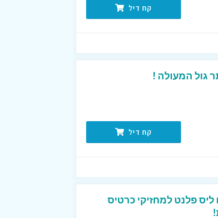
קח דיל
 גול המעולה !
קח דיל
טיסים ליס פלנט למחזיקי כרטיס
!