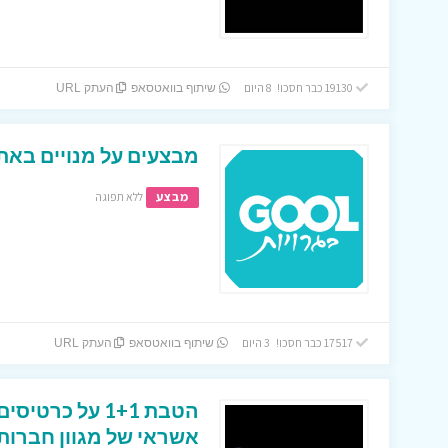
19130 כבר חסכו! 8 היום
שיתוף בוואטסאפ
העתק URL
מבצעים על מנויים באתר
מבצע
ללא תפוגה
17517 כבר חסכו! 3 היום
שיתוף בוואטסאפ
העתק URL
הטבת 1+1 על כר
אשראי של מגוון חברות