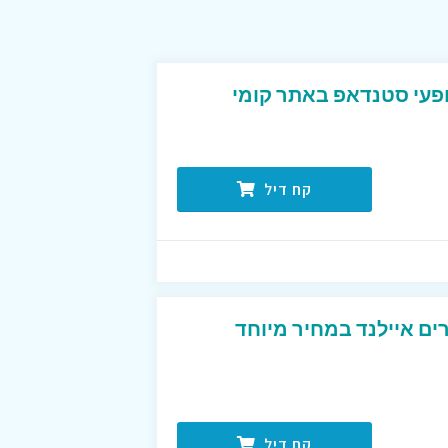
עי סטנדאפ באתר קומי
קח דיל
ים איילנד במחיר מיוחד
קח דיל