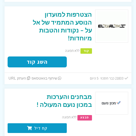
הצטרפות למועדון
הנוסע המתמיד של אל
על – נקודות והטבות
מיוחדות!
ללא תפוגה
קוד
השג קוד
21833 כבר חסכו! 5 היום
שיתוף בוואטסאפ
העתק URL
מבחנים והערכות
במכון נועם המעולה !
ללא תפוגה
מבצע
קח דיל