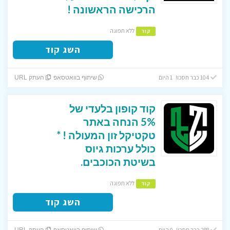
הרכישה הראשונה !
ללא תפוגה
קוד
השג קוד
104 כבר חסכו! 1 היום
שיתוף בוואטסאפ
העתק URL
קוד קופון בלעדי של
5% הנחה באתר
טקטיקל זון המעולה ! *
כולל ערכות גיוס
בשיטת הכוכבים.
ללא תפוגה
קוד
השג קוד
288 כבר חסכו! 0 היום
שיתוף בוואטסאפ
העתק URL