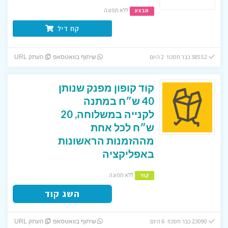
ללא תפוגה
מבצע
קח דיל
38552 כבר חסכו! 2 היום
שיתוף בוואטסאפ
העתק URL
קוד קופון מפנק שנותן
40 ש״ח במתנה
לקנייה במשלוחה, 20
ש״ח לכל אחת
מההזמנות הראשונות
באפליקציה
ללא תפוגה
קוד
השג קוד
23090 כבר חסכו! 6 היום
שיתוף בוואטסאפ
העתק URL