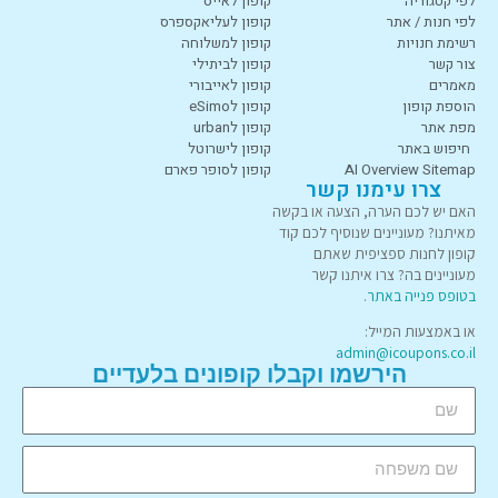
לפי קטגוריה
קופון לאייס
לפי חנות / אתר
קופון לעליאקספרס
רשימת חנויות
קופון למשלוחה
צור קשר
קופון לביתילי
מאמרים
קופון לאייבורי
הוספת קופון
קופון לeSimo
מפת אתר
קופון לurban
חיפוש באתר
קופון לישרוטל
AI Overview Sitemap
קופון לסופר פארם
צרו עימנו קשר
האם יש לכם הערה, הצעה או בקשה
מאיתנו? מעוניינים שנוסיף לכם קוד
קופון לחנות ספציפית שאתם
מעוניינים בה? צרו איתנו קשר
בטופס פנייה באתר
.
או באמצעות המייל:
admin@icoupons.co.il
הירשמו וקבלו קופונים בלעדיים