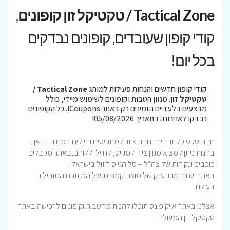
Tactical Zone / טקטיקל זון קופונים
,
קודי קופון שעובדים, קופונים נבדקים
בכל יום!
קודי קופון חדשים והנחות פעילות למותג
Tactical Zone /
טקטיקל זון
. מגוון הטבות וקופונים לשימוש מיידי, כולל
מבצעים בלעדיים הזמינים רק באתר iCoupons. כל הקופונים
נבדקו לאחרונה בתאריך 05/08/2026!
חנות טקטיקל זון הינה חנות ציוד למתגייסים וחיילים במחירי יבואן .
בחנות ניתן למצוא מגוון ציוד למגייס, לחייל וללוחם,באתר מקבלים
כוכבים ונקודות של צה”ל – סל הגיוס הזול בישראל !
באתר יש גם מגוון ענק של מוצרי קמפינג של המותגים המובילים
בעולם.
אצלנו באתר אייקופונס תוכלו להנות מהטבות וקופונים לרכישה באתר
טקטיקל זון המעולה !