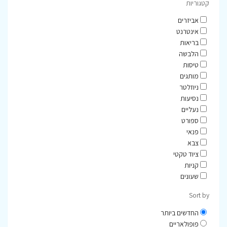
קטגוריות
אביזרים
אינטרנט
בריאות
הלבשה
טיסות
מותגים
ניוזלטר
נסיעות
נעליים
ספורט
פנאי
צבא
ציוד טקטי
קניות
שעונים
Sort by
החדשים ביותר
פופולאריים