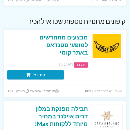
קופונים מחנויות נוספות שכדאי להכיר
מבצעים מתחדשים
למופעי סטנדאפ
באתר קומי
ללא תפוגה
מבצע
קח דיל
40575 כבר חסכו! 3 היום
שיתוף בוואטסאפ
העתק URL
חבילה מפנקת במלון
דרים איילנד במחיר
מיוחד ללקוחות Max!