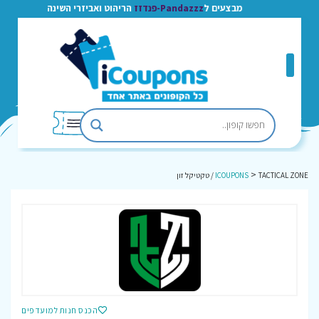
מבצעים ל
Pandazzz-פנדזז
הריהוט ואביזרי השינה
>
TACTICAL ZONE / טקטיקל זון
ICOUPONS
הכנס חנות למועדפים