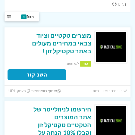
תהנו 🙂
הכל
3
מוצרים טקטיים וציוד
צבאי במחירים מעולים
באתר טקטיקל זון !
ללא תפוגה
קוד
השג קוד
105 כבר חסכו! 1 היום
שיתוף בוואטסאפ
העתק URL
הירשמו לניוזלייטר של
אתר המוצרים
הטקטיים טקטיקל זון
וקבלו 10% הנחה על