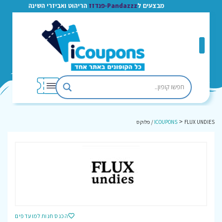
מבצעים ל
Pandazzz-פנדזז
הריהוט ואביזרי השינה
>
FLUX UNDIES / פלוקס
ICOUPONS
הכנס חנות למועדפים