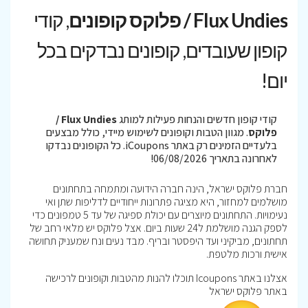
Flux Undies / פלוקס קופונים
, קודי
קופון שעובדים, קופונים נבדקים בכל
יום!
קודי קופון חדשים והנחות פעילות למותג
Flux Undies /
פלוקס
. מגוון הטבות וקופונים לשימוש מיידי, כולל מבצעים
בלעדיים הזמינים רק באתר iCoupons. כל הקופונים נבדקו
לאחרונה בתאריך 06/08/2026!
חברת פלוקס ישראל, הינה חברה הידועה ומתמחה בתחתונים
מושלמים למחזור, היא מציגה פתרונות ייחודיים לדליפות שתן ואי
נעימויות. התחתונים מיוצרים עם יכולת ספיגה של עד 5 טמפונים כדי
לספק הגנה מושלמת ל24 שעות ביום. אצל פלוקס יש מלאי רחב של
תחתונים, מביקיני ועד היפסטר ובריף. מבד נעים ונח שמעניק תחושה
אישית ורכות מלטפת.
אצלנו באתר Icoupons תוכלו להנות מהטבות וקופונים לרכישה
באתר פלוקס ישראל