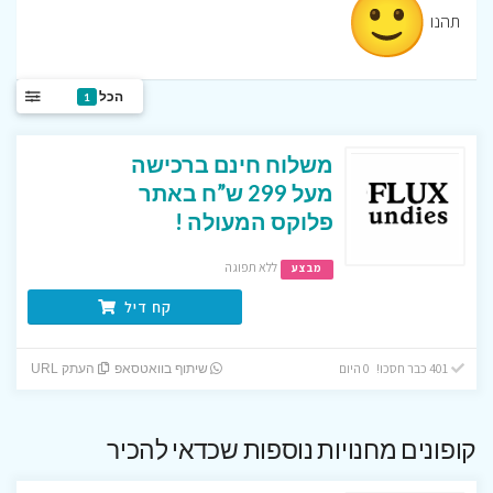
תהנו
הכל
1
משלוח חינם ברכישה
מעל 299 ש”ח באתר
פלוקס המעולה !
ללא תפוגה
מבצע
קח דיל
401 כבר חסכו! 0 היום
שיתוף בוואטסאפ
העתק URL
קופונים מחנויות נוספות שכדאי להכיר