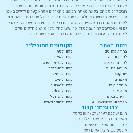
שלנו היא שאנו מציעים לגולשים לקבל הנחות והטבות למותגים שהם באמת
רוצים לרכוש מהם! בשונה מאתרי הקופונים האחרים אשר מקשרים לדילים באופן
ישיר ומציעים מבצעים מתחלפים, באתר שלנו תוכלו לקבל את ההנחות וההטבות
למותגים שאתם כבר מעוניינים לרכוש בהם בכל אופן! האתר ממשיך לגדול מדי
יום ואנו ממליצים להירשם לניוזלייטר שלנו ולהתעדכן, מותגים חדשים עולים
לאתר מדי שבוע וכמו כן גם קופונים מתעדכנים באתר באופן קבוע!
ניווט באתר
הקופונים המובילים
בחירת קופונים
קופון לטמו
לפי קטגוריה
קופון לאייס
לפי חנות / אתר
קופון לעליאקספרס
רשימת חנויות
קופון למשלוחה
צור קשר
קופון לביתילי
מאמרים
קופון לאייבורי
הוספת קופון
קופון לeSimo
מפת אתר
קופון לurban
חיפוש באתר
קופון לישרוטל
AI Overview Sitemap
קופון לסופר פארם
צרו עימנו קשר
האם יש לכם הערה, הצעה או בקשה
מאיתנו? מעוניינים שנוסיף לכם קוד
קופון לחנות ספציפית שאתם
מעוניינים בה? צרו איתנו קשר