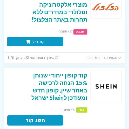
מוצרי אלקטרוניקה
וסלולרי במחירים ללא
תחרות באתר הצלצול!
ללא תפוגה
מבצע
קח דיל
19660 כבר חסכו! 8 היום
שיתוף בוואטסאפ
העתק URL
קוד קופון ייחודי שנותן
15% הנחה לרכישה
באתר שיין, קופון חדש
ומעודכן לShein ישראל
ללא תפוגה
קוד
השג קוד