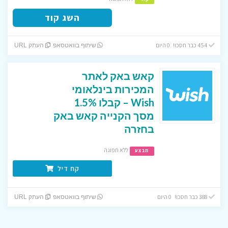
השג קוד
454 כבר חסכו! 0 היום
שיתוף בוואטסאפ
העתק URL
קאש באק לאתר
המכירות בינלאומי
Wish – קבלו 1.5%
מסך הקנייה קאש באק
בחזרה
ללא תפוגה
מבצע
קח דיל
388 כבר חסכו! 0 היום
שיתוף בוואטסאפ
העתק URL