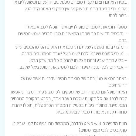
במידה ואתם רוצים לקנות מוצרים טכנולוגים חדשניים ומשוכללים או
את מוצרי הביגוד החמים בשוק אז אין ספק כי האתר הזה הוא
בשבילכם!
מספר דוגמאות למוצרים פופולריים אשר תוכלו למצוא באתר:
– גדג’טים חדישים כך שתהיו הראשונים מבין חבריכן שמשתמשים
בהם.
– מוצרי ביגוד ואופנה שאיתם תרכיבו את הלוקים הכי מהממים שיש.
– מוצרי ספורט שיגרמו לכם לשמור על שגרה ספורטיבית מהנה.
– כלי עבודה שבעזרתם תצליחו להרכיב כל מה שרק תרצו.
– אביזרים לכלי נגינה שיעזרו לכם לממש את הפוטנציאל שלכם.
באתר תמצאו מגוון רחב של מוצרים חמים ועדכניים אשר יענו על
דרישותיכם.
האתר פועל עם מספר רחב של ספקים ולכן מציע פתרון מצוין שיאפשר
לכם לרכז את סל הקניות שלכם באתר אחד, בפרט בתקופה הנוכחית
המאופיינת בחוסר יציבות בפעילות המסחר הפרונטלית, תוכלו להנות
מחוויית קניות איכותית מבלי לצאת מהבית.
חווית הקנייה ב
wish
פשוט נהדרת, הממשק נוח ונגיש גם למי
שבינינו.
מתלבטים לגבי מוצר מסוים?