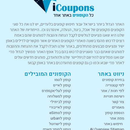
האתר הגדול ביותר בישראל עבור חיפוש קופונים בלעדיים, יש לנו את כל סוגי
הקופונים מקופונים של אוכל, ביגוד, הנעלה, אינטרנט וכו.. הייחודיות של האתר
שלנו היא שאנו מציעים לגולשים לקבל הנחות והטבות למותגים שהם באמת
רוצים לרכוש מהם! בשונה מאתרי הקופונים האחרים אשר מקשרים לדילים באופן
ישיר ומציעים מבצעים מתחלפים, באתר שלנו תוכלו לקבל את ההנחות וההטבות
למותגים שאתם כבר מעוניינים לרכוש בהם בכל אופן! האתר ממשיך לגדול מדי
יום ואנו ממליצים להירשם לניוזלייטר שלנו ולהתעדכן, מותגים חדשים עולים
לאתר מדי שבוע וכמו כן גם קופונים מתעדכנים באתר באופן קבוע!
ניווט באתר
הקופונים המובילים
בחירת קופונים
קופון לטמו
לפי קטגוריה
קופון לאייס
לפי חנות / אתר
קופון לעליאקספרס
רשימת חנויות
קופון למשלוחה
צור קשר
קופון לביתילי
מאמרים
קופון לאייבורי
הוספת קופון
קופון לeSimo
מפת אתר
קופון לurban
חיפוש באתר
קופון לישרוטל
AI Overview Sitemap
קופון לסופר פארם