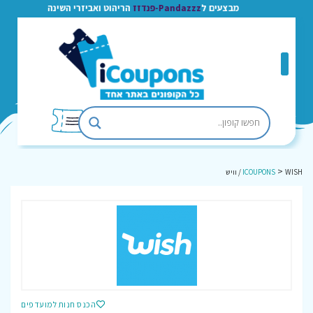
מבצעים ל
Pandazzz-פנדזז
הריהוט ואביזרי השינה
>
WISH / וויש
ICOUPONS
הכנס חנות למועדפים