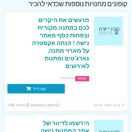
קופונים מחנויות נוספות שכדאי להכיר
מרגשים את היקרים
לכם במתנה מקורית
ובפחות כסף מאתר
נישה ! הנחה אקסטרה
על מארזי מתנה,
גאדג’טים ומתנות
לאירועים
ללא תפוגה
מבצע
קח דיל
4 כבר חסכו! 0 היום
שיתוף בוואטסאפ
העתק URL
הירשמו לדיוור של
אתר המתנות נישה