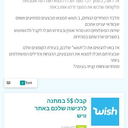
אל דאגה, בסמוך לכל מוצר תוכלו למצוא חוות דעת אוטנטיות
מלקוחות שרכשו את המוצר ודרגו אותו באתר.
מלבד המחירים הנוחים, ב
wish
תמצאו מבצעים מפתיעים ושווים
שבוודאי יעניינו אתכם.
שירות המשלוחים הינו מהיר ואמין ובעזרתו תוכלו לקבל ולהשתמש
במוצרים שרכשתם במהירות.
אז בואו להגשים את ה”
wish
” שלכם, בעזרת הקופונים שלנו
שבעזרתם תוכלו למצוא את המבצעים, ההנחות והדילים המשתלמים
ביותר.
תתחדשו וחווית קנייה נעימה
?
הכל
2
קבלו 5$ במתנה
לרכישה שלכם באתר
וויש
ללא תפוגה
קוד