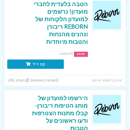
הטבה בלעדית לחברי
מועדון! נרשמים
למועדון הלקוחות של
REBORN ריבורן
ונהנים מהנחות
והטבות מיוחדות
ללא תפוגה
מבצע
קח דיל
4 כבר חסכו! 0 היום
שיתוף בוואטסאפ
העתק URL
הירשמו למועדון של
מותג הטיפוח ריבורן-
קבלו מתנות הצטרפות
ודעו ראשונים על
הטבות