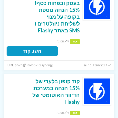
בעסק ובפחות כסף!
15% הנחה נוספת
בקופה על מנוי
לשליחת ניוזלטרים ו-
SMS באתר Flashy
ללא תפוגה
קוד
השג קוד
7 כבר חסכו! 0 היום
שיתוף בוואטסאפ
העתק URL
קוד קופון בלעדי של
15% הנחה במערכת
הדיוור האוטומטי של
Flashy
ללא תפוגה
קוד