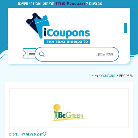
מבצעים ל
Pandazzz-פנדזז
הריהוט ואביזרי השינה
>
BE GREEN / בי גרין
ICOUPONS
הכנס חנות למועדפים