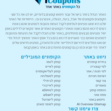
האתר הגדול ביותר בישראל עבור חיפוש קופונים בלעדיים, יש לנו את כל סוגי
הקופונים מקופונים של אוכל, ביגוד, הנעלה, אינטרנט וכו.. הייחודיות של האתר
שלנו היא שאנו מציעים לגולשים לקבל הנחות והטבות למותגים שהם באמת
רוצים לרכוש מהם! בשונה מאתרי הקופונים האחרים אשר מקשרים לדילים באופן
ישיר ומציעים מבצעים מתחלפים, באתר שלנו תוכלו לקבל את ההנחות וההטבות
למותגים שאתם כבר מעוניינים לרכוש בהם בכל אופן! האתר ממשיך לגדול מדי
יום ואנו ממליצים להירשם לניוזלייטר שלנו ולהתעדכן, מותגים חדשים עולים
לאתר מדי שבוע וכמו כן גם קופונים מתעדכנים באתר באופן קבוע!
ניווט באתר
הקופונים המובילים
בחירת קופונים
קופון לטמו
לפי קטגוריה
קופון לאייס
לפי חנות / אתר
קופון לעליאקספרס
רשימת חנויות
קופון למשלוחה
צור קשר
קופון לביתילי
מאמרים
קופון לאייבורי
הוספת קופון
קופון לeSimo
מפת אתר
קופון לurban
חיפוש באתר
קופון לישרוטל
AI Overview Sitemap
קופון לסופר פארם
צרו עימנו קשר