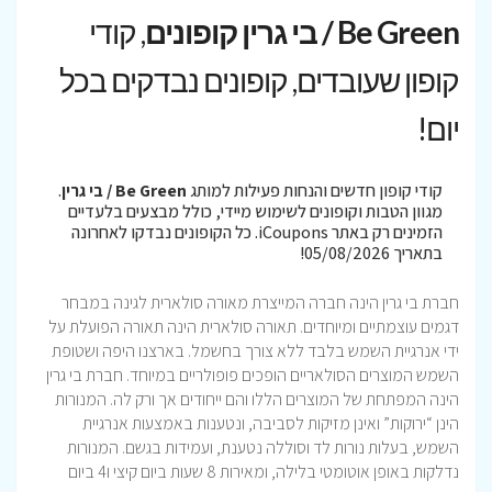
Be Green / בי גרין קופונים
, קודי
קופון שעובדים, קופונים נבדקים בכל
יום!
קודי קופון חדשים והנחות פעילות למותג
Be Green / בי גרין
.
מגוון הטבות וקופונים לשימוש מיידי, כולל מבצעים בלעדיים
הזמינים רק באתר iCoupons. כל הקופונים נבדקו לאחרונה
בתאריך 05/08/2026!
חברת בי גרין הינה חברה המייצרת מאורה סולארית לגינה במבחר
דגמים עוצמתיים ומיוחדים. תאורה סולארית הינה תאורה הפועלת על
ידי אנרגיית השמש בלבד ללא צורך בחשמל. בארצנו היפה ושטופת
השמש המוצרים הסולאריים הופכים פופולריים במיוחד. חברת בי גרין
הינה המפתחת של המוצרים הללו והם ייחודים אך ורק לה. המנורות
הינן “ירוקות” ואינן מזיקות לסביבה, ונטענות באמצעות אנרגיית
השמש, בעלות נורות לד וסוללה נטענת, ועמידות בגשם. המנורות
נדלקות באופן אוטומטי בלילה, ומאירות 8 שעות ביום קיצי ו4 ביום