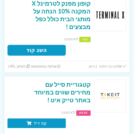
קופון מפנק לטרמינל X
המקנה 10% הנחה על
מותגי הבית כולל כפל
מבצעים !
ללא תפוגה
קוד
השג קוד
14786 כבר חסכו! 2 היום
שיתוף בוואטסאפ
העתק URL
קטגוריית סייל עם
מחירים שווים במיוחד
באתר טייק איט !
ללא תפוגה
מבצע
קח דיל