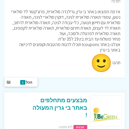
חורפי.
אז מה תמצאו באתר בי גרין, גרילנדה סולארית, פרוג’קטור לד סולארי
נטען, עמודי תאורה סולארית לגינה, דוקרן סולארי לגינה, תאורה
סולארית עם חיישן תנועה, כלי עבודה לגינה, תאורה סולארית לרחוב,
תאורת לד לעצים, תאורת חירום סולארית, תאורה סולארית לקמפינג,
תאורה סולארית לפרגולה ולסוכה, ועוד.
מחיר משלוח עד הבית בין 19 ל35 ש”ח.
אצלנו באתר Icoupons תוכלו להנות מהטבות וקופונים לרכישה
באתר בי גרין
תהנו
הכל
1
מבצעים מתחלפים
באתר בי גרין המעולה
!
ללא תפוגה
מבצע