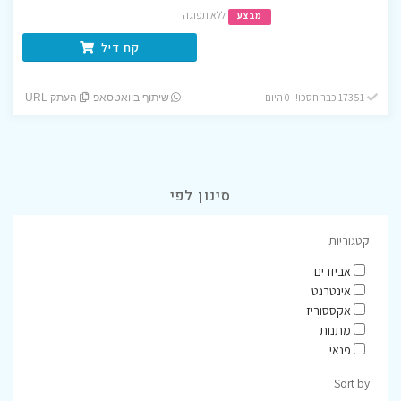
ללא תפוגה
מבצע
קח דיל
17351 כבר חסכו! 0 היום
שיתוף בוואטסאפ
העתק URL
סינון לפי
קטגוריות
אביזרים
אינטרנט
אקססוריז
מתנות
פנאי
Sort by