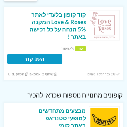
קוד קופון בלעדי לאתר
Love & Roses המקנה
5% הנחה על כל רכישה
באתר !
ללא תפוגה
קוד
השג קוד
638 כבר חסכו! 0 היום
שיתוף בוואטסאפ
העתק URL
קופונים מחנויות נוספות שכדאי להכיר
מבצעים מתחדשים
למופעי סטנדאפ
באתר קומי