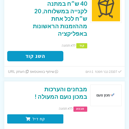
40 ש״ח במתנה
לקנייה במשלוחה, 20
ש״ח לכל אחת
מההזמנות הראשונות
באפליקציה
ללא תפוגה
קוד
השג קוד
23107 כבר חסכו! 1 היום
שיתוף בוואטסאפ
העתק URL
מבחנים והערכות
במכון נועם המעולה !
ללא תפוגה
מבצע
קח דיל