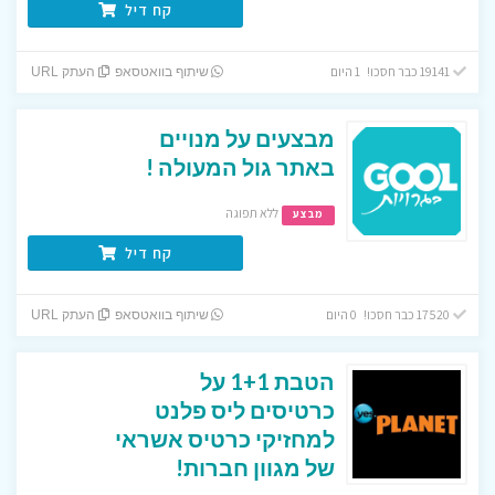
קח דיל
19141 כבר חסכו! 1 היום
שיתוף בוואטסאפ
העתק URL
מבצעים על מנויים
באתר גול המעולה !
ללא תפוגה
מבצע
קח דיל
17520 כבר חסכו! 0 היום
שיתוף בוואטסאפ
העתק URL
הטבת 1+1 על
כרטיסים ליס פלנט
למחזיקי כרטיס אשראי
של מגוון חברות!