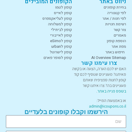
ניווט באתר
הקופונים המובילים
בחירת קופונים
קופון לטמו
לפי קטגוריה
קופון לאייס
לפי חנות / אתר
קופון לעליאקספרס
רשימת חנויות
קופון למשלוחה
צור קשר
קופון לביתילי
מאמרים
קופון לאייבורי
הוספת קופון
קופון לeSimo
מפת אתר
קופון לurban
חיפוש באתר
קופון לישרוטל
AI Overview Sitemap
קופון לסופר פארם
צרו עימנו קשר
האם יש לכם הערה, הצעה או בקשה
מאיתנו? מעוניינים שנוסיף לכם קוד
קופון לחנות ספציפית שאתם
מעוניינים בה? צרו איתנו קשר
בטופס פנייה באתר
.
או באמצעות המייל:
admin@icoupons.co.il
הירשמו וקבלו קופונים בלעדיים