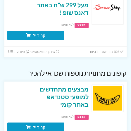
מעל 299 ש”ח באתר
דאנס שופ !
ללא תפוגה
מבצע
קח דיל
606 כבר חסכו! 1 היום
שיתוף בוואטסאפ
העתק URL
קופונים מחנויות נוספות שכדאי להכיר
מבצעים מתחדשים
למופעי סטנדאפ
באתר קומי
ללא תפוגה
מבצע
קח דיל