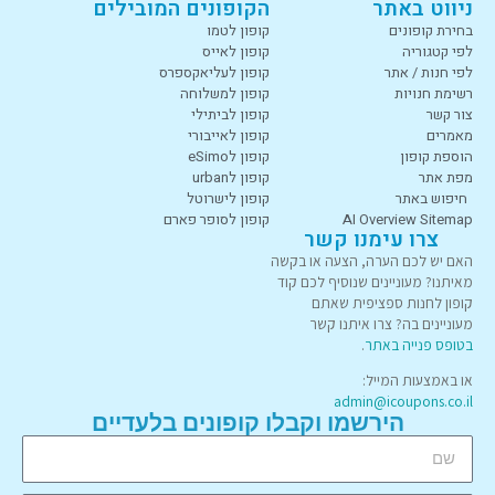
ניווט באתר
הקופונים המובילים
בחירת קופונים
קופון לטמו
לפי קטגוריה
קופון לאייס
לפי חנות / אתר
קופון לעליאקספרס
רשימת חנויות
קופון למשלוחה
צור קשר
קופון לביתילי
מאמרים
קופון לאייבורי
הוספת קופון
קופון לeSimo
מפת אתר
קופון לurban
חיפוש באתר
קופון לישרוטל
AI Overview Sitemap
קופון לסופר פארם
צרו עימנו קשר
האם יש לכם הערה, הצעה או בקשה
מאיתנו? מעוניינים שנוסיף לכם קוד
קופון לחנות ספציפית שאתם
מעוניינים בה? צרו איתנו קשר
בטופס פנייה באתר
.
או באמצעות המייל:
admin@icoupons.co.il
הירשמו וקבלו קופונים בלעדיים