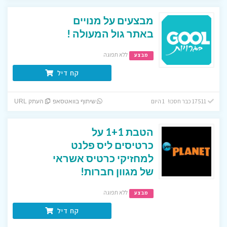
מבצעים על מנויים
באתר גול המעולה !
ללא תפוגה
מבצע
קח דיל
17511 כבר חסכו! 1 היום
שיתוף בוואטסאפ
העתק URL
הטבת 1+1 על
כרטיסים ליס פלנט
למחזיקי כרטיס אשראי
של מגוון חברות!
ללא תפוגה
מבצע
קח דיל