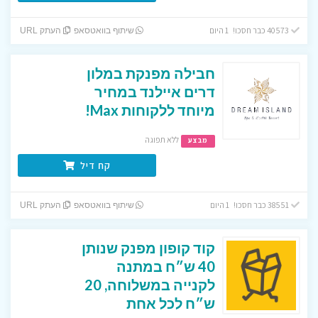
40573 כבר חסכו! 1 היום
שיתוף בוואטסאפ
העתק URL
חבילה מפנקת במלון
דרים איילנד במחיר
מיוחד ללקוחות Max!
ללא תפוגה
מבצע
קח דיל
38551 כבר חסכו! 1 היום
שיתוף בוואטסאפ
העתק URL
קוד קופון מפנק שנותן
40 ש״ח במתנה
לקנייה במשלוחה, 20
ש״ח לכל אחת