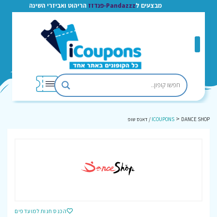
מבצעים ל
Pandazzz-פנדזז
הריהוט ואביזרי השינה
>
DANCE SHOP / דאנס שופ
ICOUPONS
הכנס חנות למועדפים