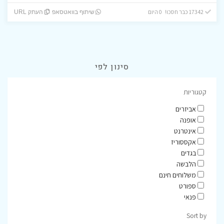
17342 כבר חסכו! 0 היום
שיתוף בוואטסאפ
העתק URL
סינון לפי
קטגוריות
אביזרים
אופנה
אינטרנט
אקססוריז
בגדים
הלבשה
משלוחים חינם
ספורט
פנאי
Sort by