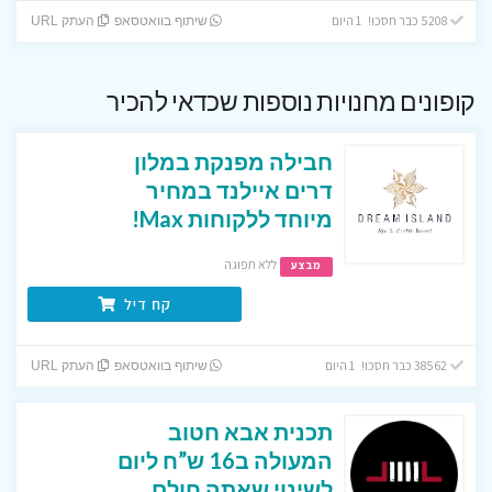
5208 כבר חסכו! 1 היום
שיתוף בוואטסאפ
העתק URL
קופונים מחנויות נוספות שכדאי להכיר
חבילה מפנקת במלון
דרים איילנד במחיר
מיוחד ללקוחות Max!
ללא תפוגה
מבצע
קח דיל
38562 כבר חסכו! 1 היום
שיתוף בוואטסאפ
העתק URL
תכנית אבא חטוב
המעולה ב16 ש”ח ליום
לשינוי שאתה חולם