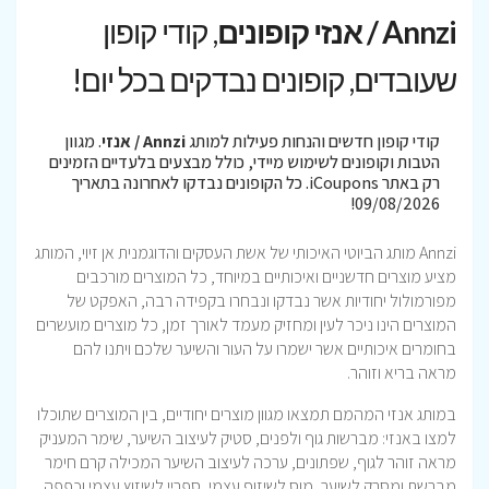
Annzi / אנזי קופונים
, קודי קופון
שעובדים, קופונים נבדקים בכל יום!
קודי קופון חדשים והנחות פעילות למותג
Annzi / אנזי
. מגוון
הטבות וקופונים לשימוש מיידי, כולל מבצעים בלעדיים הזמינים
רק באתר iCoupons. כל הקופונים נבדקו לאחרונה בתאריך
09/08/2026!
Annzi מותג הביוטי האיכותי של אשת העסקים והדוגמנית אן זיוי, המותג
מציע מוצרים חדשניים ואיכותיים במיוחד, כל המוצרים מורכבים
מפורמולול יחודיות אשר נבדקו ונבחרו בקפידה רבה, האפקט של
המוצרים הינו ניכר לעין ומחזיק מעמד לאורך זמן, כל מוצרים מועשרים
בחומרים איכותיים אשר ישמרו על העור והשיער שלכם ויתנו להם
מראה בריא וזוהר.
במותג אנזי המהמם תמצאו מגוון מוצרים יחודיים, בין המוצרים שתוכלו
למצו באנזי: מברשות גוף ולפנים, סטיק לעיצוב השיער, שימר המעניק
מראה זוהר לגוף, שפתונים, ערכה לעיצוב השיער המכילה קרם חימר
מברשת ומסרק לשיער, מוס לשיזוף עצמי, ספריי לשיזוץ עצמי וכפפה