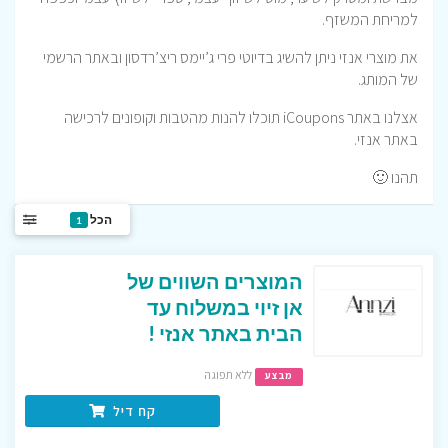
למריחת המשזף.
את מוצרי אנזי ניתן להשיג בדיוטי פרי ג’יימס ריצ’רדסון ובאתר הרשמי
של המותג.
אצלנו באתר iCoupons תוכלו להנות מהטבות וקופונים לרכישה
באתר אנזי.
תהנו 🙂
הכל
1
המוצרים השווים של
אן זיוי במשלוח עד
הבית באתר אנזי !
ללא תפוגה
מבצע
קח דיל