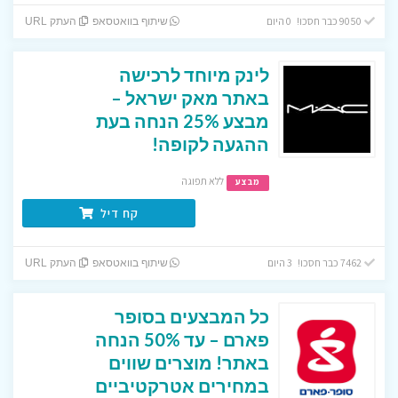
9050 כבר חסכו! 0 היום
שיתוף בוואטסאפ
העתק URL
לינק מיוחד לרכישה
באתר מאק ישראל –
מבצע 25% הנחה בעת
ההגעה לקופה!
ללא תפוגה
מבצע
קח דיל
7462 כבר חסכו! 3 היום
שיתוף בוואטסאפ
העתק URL
כל המבצעים בסופר
פארם – עד 50% הנחה
באתר! מוצרים שווים
במחירים אטרקטיביים