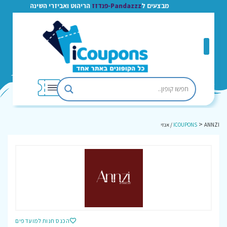
מבצעים ל
Pandazzz-פנדזז
הריהוט ואביזרי השינה
>
ANNZI / אנזי
ICOUPONS
הכנס חנות למועדפים