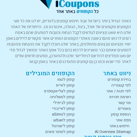
האתר הגדול ביותר בישראל עבור חיפוש קופונים בלעדיים, יש לנו את כל סוגי
הקופונים מקופונים של אוכל, ביגוד, הנעלה, אינטרנט וכו.. הייחודיות של האתר
שלנו היא שאנו מציעים לגולשים לקבל הנחות והטבות למותגים שהם באמת
רוצים לרכוש מהם! בשונה מאתרי הקופונים האחרים אשר מקשרים לדילים באופן
ישיר ומציעים מבצעים מתחלפים, באתר שלנו תוכלו לקבל את ההנחות וההטבות
למותגים שאתם כבר מעוניינים לרכוש בהם בכל אופן! האתר ממשיך לגדול מדי
יום ואנו ממליצים להירשם לניוזלייטר שלנו ולהתעדכן, מותגים חדשים עולים
לאתר מדי שבוע וכמו כן גם קופונים מתעדכנים באתר באופן קבוע!
ניווט באתר
הקופונים המובילים
בחירת קופונים
קופון לטמו
לפי קטגוריה
קופון לאייס
לפי חנות / אתר
קופון לעליאקספרס
רשימת חנויות
קופון למשלוחה
צור קשר
קופון לביתילי
מאמרים
קופון לאייבורי
הוספת קופון
קופון לeSimo
מפת אתר
קופון לurban
חיפוש באתר
קופון לישרוטל
AI Overview Sitemap
קופון לסופר פארם