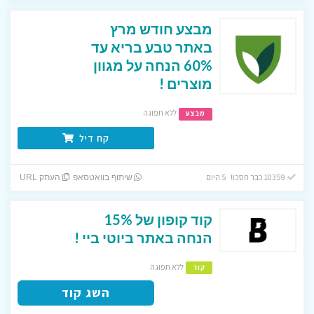
מבצע חודש מרץ
באתר טבע בריא עד
60% הנחה על מגוון
מוצרים !
ללא תפוגה
מבצע
קח דיל
10359 כבר חסכו! 5 היום
שיתוף בוואטסאפ
העתק URL
קוד קופון של 15%
הנחה באתר ביוטי ביי !
ללא תפוגה
קוד
השג קוד