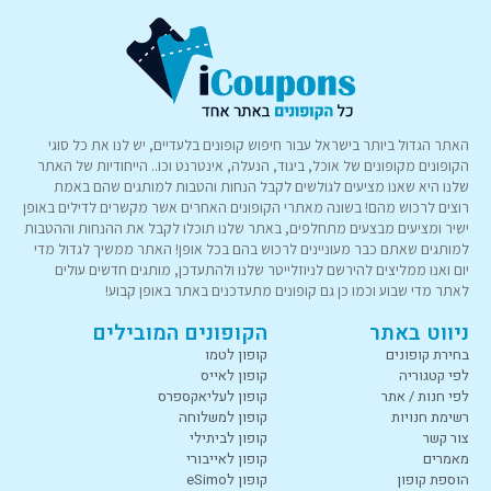
האתר הגדול ביותר בישראל עבור חיפוש קופונים בלעדיים, יש לנו את כל סוגי
הקופונים מקופונים של אוכל, ביגוד, הנעלה, אינטרנט וכו.. הייחודיות של האתר
שלנו היא שאנו מציעים לגולשים לקבל הנחות והטבות למותגים שהם באמת
רוצים לרכוש מהם! בשונה מאתרי הקופונים האחרים אשר מקשרים לדילים באופן
ישיר ומציעים מבצעים מתחלפים, באתר שלנו תוכלו לקבל את ההנחות וההטבות
למותגים שאתם כבר מעוניינים לרכוש בהם בכל אופן! האתר ממשיך לגדול מדי
יום ואנו ממליצים להירשם לניוזלייטר שלנו ולהתעדכן, מותגים חדשים עולים
לאתר מדי שבוע וכמו כן גם קופונים מתעדכנים באתר באופן קבוע!
ניווט באתר
הקופונים המובילים
בחירת קופונים
קופון לטמו
לפי קטגוריה
קופון לאייס
לפי חנות / אתר
קופון לעליאקספרס
רשימת חנויות
קופון למשלוחה
צור קשר
קופון לביתילי
מאמרים
קופון לאייבורי
הוספת קופון
קופון לeSimo