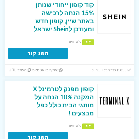
קוד קופון ייחודי שנותן
15% הנחה לרכישה
באתר שיין, קופון חדש
ומעודכן לShein ישראל
ללא תפוגה
קוד
השג קוד
15056 כבר חסכו! 1 היום
שיתוף בוואטסאפ
העתק URL
קופון מפנק לטרמינל X
המקנה 10% הנחה על
מותגי הבית כולל כפל
מבצעים !
ללא תפוגה
קוד
השג קוד