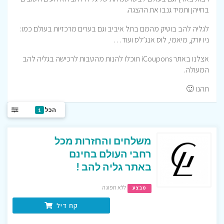
בחייהן ותמיד גנבו את ההצגה.
לגליה להב בוטיק מהמם בתל איביב וגם בערים מרכזיות בעולם כמו:
ניו יורק, מיאמי, לוס אנג’לס ועוד…
אצלנו באתר iCoupons תוכלו להנות מהטבות לרכישה בגליה להב
המעולה.
תהנו 🙂
הכל
1
משלחים והחזרות מכל
רחבי העולם בחינם
באתר גליה להב !
ללא תפוגה
מבצע
קח דיל