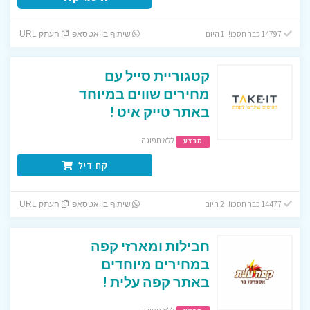
14797 כבר חסכו! 1 היום
שיתוף בוואטסאפ
העתק URL
קטגוריית סייל עם
מחירים שווים במיוחד
באתר טייק איט !
ללא תפוגה
מבצע
קח דיל
14477 כבר חסכו! 2 היום
שיתוף בוואטסאפ
העתק URL
חבילות ומארזי קפה
במחירים מיוחדים
באתר קפה עלית !