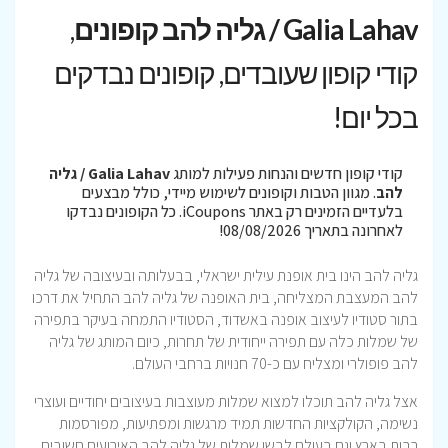
Galia Lahav / גליה להב קופונים
,
קודי קופון שעובדים, קופונים נבדקים
בכל יום!
קודי קופון חדשים והנחות פעילות למותג
Galia Lahav / גליה
להב
. מגוון הטבות וקופונים לשימוש מיידי, כולל מבצעים
בלעדיים הזמינים רק באתר iCoupons. כל הקופונים נבדקו
לאחרונה בתאריך 08/08/2026!
גליה להב הינו בית אופנת עילית ישראלי, בבעלותה ובעיצובה של גליה
להב המעצבת המצליחה, בית האופנה של גליה להב התחיל את דרכו
בתור סטודיו לעיצוב אופנה באשדוד, הסטודיו התמחה בעיקר בתפירה
של שמלות כלה עם תפירה ייחודית של תחרות, כיום המותג של גליה
להב פופולרי ומצליח עם כ-70 חנויות ברחבי העולם.
אצל גליה להב תוכלו למצוא שמלות מעוצבות בעיצובים יחודיים ועוצרי
נשימה, הקולקציות החדשות תמיד מרגשות ומפתיעות, מפורסמות
רבות בארץ וגם בעולם לבשו שמלות של גליה להב האירועים חשובים