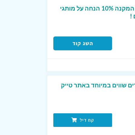
קופון מפנק לטרמינל X המקנה 10% הנחה על מותגי
!
השג קוד
ים שווים במיוחד באתר טייק
קח דיל