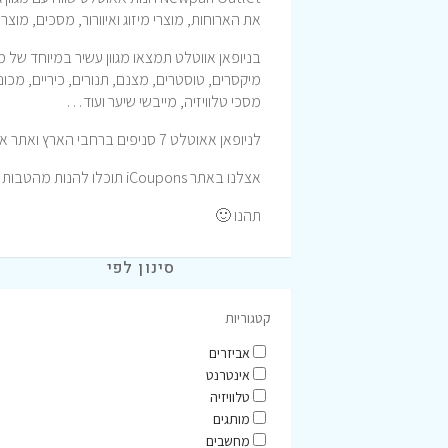
את הארוחות, מוצרי מיזוג ואיוורור, מסכים, מוצ
בניופאן אווטלט תמצאו מגוון עשיר במיוחד של 
מיקסרים, טוסטרים, מצנם, תנורים, כיריים, מכונ
מסכי טלוויזיה, מייבשי שיער ועוד…
לניופאן אאוטלט 7 סניפים ברחבי הארץ ואתר אינטרנט מעולה עם הובלות ומשלוחים עד לבית הלקוח.
אצלנו באתר iCoupons תוכלו להנות מהטבות וקופונים לרכישה באתר ניופאן אאוטלט המעולה.
תהנו 🙂
סינון לפי
קטגוריות
אביזרים
אינטרנט
טלוויזיה
מותגים
מחשבים