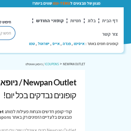
מגוון של מבצעים ל
TEMU-טמו
שווים ביותר!
דף הבית
בלוג
חנויות
קופוני החודש
חיפוש ק
צור קשר
קופונים חמים באתר :
איסימו
,
פנדה
,
אייס
,
ישרוטל
,
טמו
>
NEWPAN OUTLET / ניופאן אאוטלט
ICOUPONS
Newpan Outlet / ניופאן אאוטלט קופונים
קופונים נבדקים בכל יום!
קודי קופון חדשים והנחות פעילות למותג
tlet
מבצעים בלעדיים הזמינים רק באתר iCoupons. כל הקופונים נבדקו לאחרונה בתאריך 07/08/2026!
Newpan Outlet חנות אאוטלט שווה