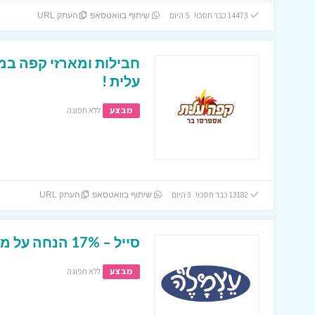
14473 כבר חסכו! 5 היום
שיתוף בוואטסאפ
העתק URL
חבילות ומארזי קפה במ
עלית !
מבצע
ללא תפוגה
13182 כבר חסכו! 3 היום
שיתוף בוואטסאפ
העתק URL
סייל – 17% הנחה על מגוון של מצרים באתר עצמל’ה !
מבצע
ללא תפוגה