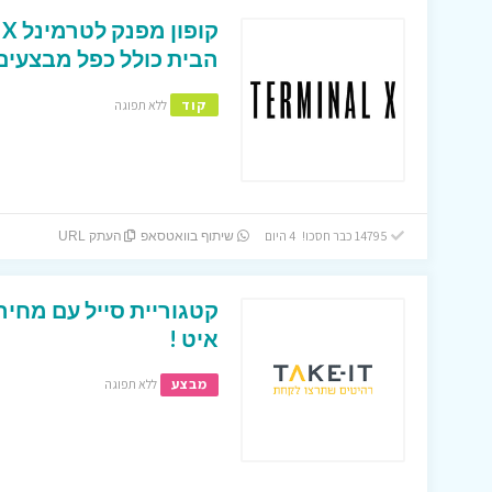
הבית כולל כפל מבצעים 
קוד
ללא תפוגה
14795 כבר חסכו! 4 היום
שיתוף בוואטסאפ
העתק URL
קטגוריית סייל עם מחיר
איט !
מבצע
ללא תפוגה