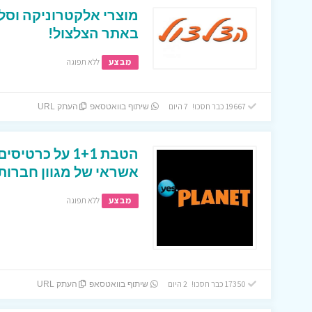
מוצרי אלקטרוניקה וסל
באתר הצלצול!
מבצע
ללא תפוגה
19667 כבר חסכו! 7 היום
שיתוף בוואטסאפ
העתק URL
הטבת 1+1 על כר
אשראי של מגוון חברות
מבצע
ללא תפוגה
17350 כבר חסכו! 2 היום
שיתוף בוואטסאפ
העתק URL