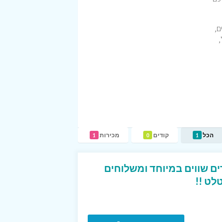
ם,
,
הכל
קודים
מכירות
1
0
1
ים שווים במיוחד ומשלוחים
לט !!