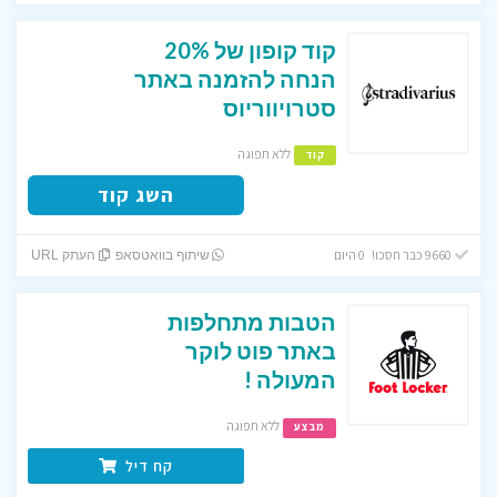
קוד קופון של 20%
הנחה להזמנה באתר
סטרויווריוס
ללא תפוגה
קוד
השג קוד
9660 כבר חסכו! 0 היום
שיתוף בוואטסאפ
העתק URL
הטבות מתחלפות
באתר פוט לוקר
המעולה !
ללא תפוגה
מבצע
קח דיל