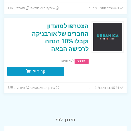
8983 כבר חסכו! 0 היום
שיתוף בוואטסאפ
העתק URL
הצטרפו למועדון
החברים של אורבניקה
וקבלו 10% הנחה
לרכישה הבאה
ללא תפוגה
מבצע
קח דיל
8724 כבר חסכו! 1 היום
שיתוף בוואטסאפ
העתק URL
סינון לפי