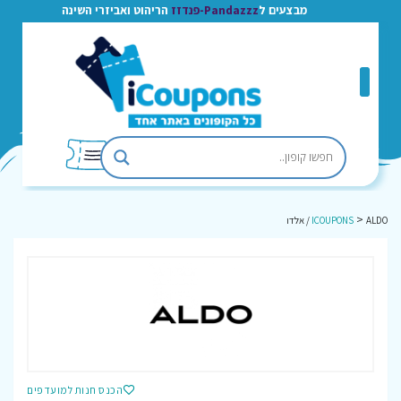
מבצעים ל
Pandazzz-פנדזז
הריהוט ואביזרי השינה
>
ALDO / אלדו
ICOUPONS
הכנס חנות למועדפים