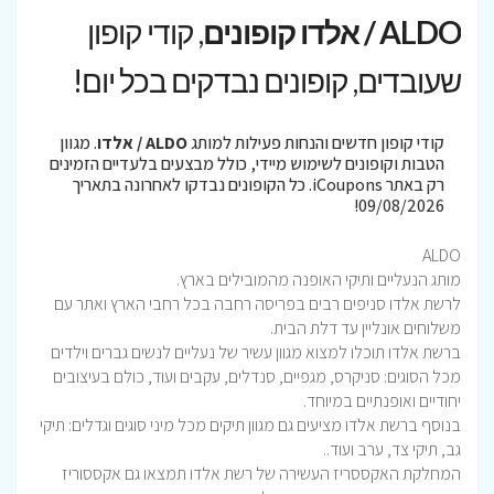
ALDO / אלדו קופונים
, קודי קופון
שעובדים, קופונים נבדקים בכל יום!
קודי קופון חדשים והנחות פעילות למותג
ALDO / אלדו
. מגוון
הטבות וקופונים לשימוש מיידי, כולל מבצעים בלעדיים הזמינים
רק באתר iCoupons. כל הקופונים נבדקו לאחרונה בתאריך
09/08/2026!
ALDO
מותג הנעליים ותיקי האופנה מהמובילים בארץ.
לרשת אלדו סניפים רבים בפריסה רחבה בכל רחבי הארץ ואתר עם
משלוחים אונליין עד דלת הבית.
ברשת אלדו תוכלו למצוא מגוון עשיר של נעליים לנשים גברים וילדים
מכל הסוגים: סניקרס, מגפיים, סנדלים, עקבים ועוד, כולם בעיצובים
יחודיים ואופנתיים במיוחד.
בנוסף ברשת אלדו מציעים גם מגוון תיקים מכל מיני סוגים וגדלים: תיקי
גב, תיקי צד, ערב ועוד..
המחלקת האקססריז העשירה של רשת אלדו תמצאו גם אקססוריז