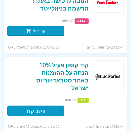
הטבה לרכישה באתר!
הרשמה בניוזלייטר
ללא תפוגה
מבצע
קח דיל
10852 כבר חסכו! 1 היום
שיתוף בוואטסאפ
העתק URL
קוד קופון פעיל 10%
הנחה על ההזמנות
באתר סטראדיווריוס
ישראל
ללא תפוגה
קוד
השג קוד
10652 כבר חסכו! 0 היום
שיתוף בוואטסאפ
העתק URL