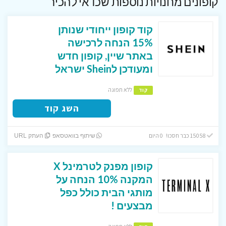
קופונים מחנויות נוספות שכדאי להכיר
קוד קופון ייחודי שנותן
15% הנחה לרכישה
באתר שיין, קופון חדש
ומעודכן לShein ישראל
ללא תפוגה
קוד
השג קוד
15058 כבר חסכו! 0 היום
שיתוף בוואטסאפ
העתק URL
קופון מפנק לטרמינל X
המקנה 10% הנחה על
מותגי הבית כולל כפל
מבצעים !