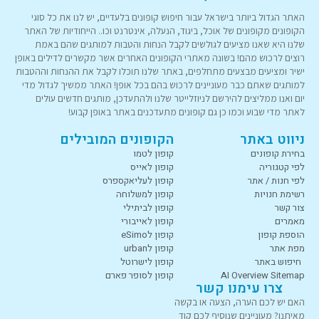
האתר הגדול ביותר בישראל עבור חיפוש קופונים בלעדיים, יש לנו את כל סוגי
הקופונים מקופונים של אוכל, ביגוד, הנעלה, אינטרנט וכו.. הייחודיות של האתר
שלנו היא שאנו מציעים לגולשים לקבל הנחות והטבות למותגים שהם באמת
רוצים לרכוש מהם! בשונה מאתרי הקופונים האחרים אשר מקשרים לדילים באופן
ישיר ומציעים מבצעים מתחלפים, באתר שלנו תוכלו לקבל את ההנחות וההטבות
למותגים שאתם כבר מעוניינים לרכוש בהם בכל אופן! האתר ממשיך לגדול מדי
יום ואנו ממליצים להירשם לניוזלייטר שלנו ולהתעדכן, מותגים חדשים עולים
לאתר מדי שבוע וכמו כן גם קופונים מתעדכנים באתר באופן קבוע!
ניווט באתר
הקופונים המובילים
בחירת קופונים
קופון לטמו
לפי קטגוריה
קופון לאייס
לפי חנות / אתר
קופון לעליאקספרס
רשימת חנויות
קופון למשלוחה
צור קשר
קופון לביתילי
מאמרים
קופון לאייבורי
הוספת קופון
קופון לeSimo
מפת אתר
קופון לurban
חיפוש באתר
קופון לישרוטל
AI Overview Sitemap
קופון לסופר פארם
צרו עימנו קשר
האם יש לכם הערה, הצעה או בקשה
מאיתנו? מעוניינים שנוסיף לכם קוד