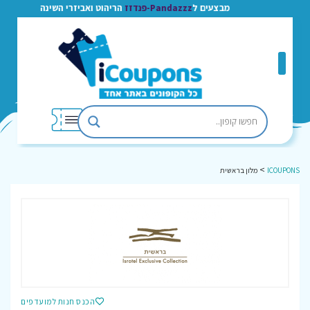
מבצעים ל
Pandazzz-פנדזז
הריהוט ואביזרי השינה
>
ICOUPONS
מלון בראשית
הכנס חנות למועדפים