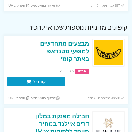
857 כבר חסכו! 0 היום
שיתוף בוואטסאפ
העתק URL
קופונים מחנויות נוספות שכדאי להכיר
מבצעים מתחדשים
למופעי סטנדאפ
באתר קומי
ללא תפוגה
מבצע
קח דיל
40588 כבר חסכו! 4 היום
שיתוף בוואטסאפ
העתק URL
חבילה מפנקת במלון
דרים איילנד במחיר
מיוחד ללקוחות Max!