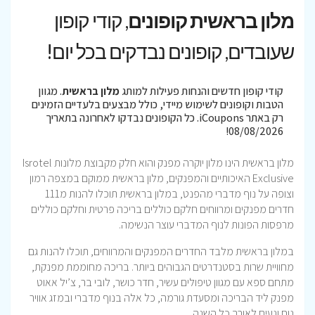
מלון בראשית קופונים
, קודי קופון
שעובדים, קופונים נבדקים בכל יום!
קודי קופון חדשים והנחות פעילות למותג
מלון בראשית
. מגוון
הטבות וקופונים לשימוש מיידי, כולל מבצעים בלעדיים הזמינים
רק באתר iCoupons. כל הקופונים נבדקו לאחרונה בתאריך
08/08/2026!
מלון בראשית הינו מלון יוקרה מפנק והוא חלק מקבוצת מלונות Isrotel
Exclusive האיכותיים והמפנקים, מלון בראשית ממוקם במצפה רמון
וצופה על נוף מדברי מהפנט, במלון בראשית תוכלו להנות מ111
חדרים מפנקים ומרווחים חלקם כוללים בריכה פרטית וחלקם כוללים
מרפסות הפונות לנוף המדברי עוצר הנשימה.
במלון בראשית מלבד החדרים המפנקים והמרווחים, תוכלו להנות גם
מחוויית שרות בסטנדרטים הגבוהים ביותר. בריכה מחוממת מפנקת,
מתחם ספא עם מגוון טיפולים עשיר, חדר כושר, לובי בר, צ’יל אאוט
מפנק ליד הבריכה ומסעדת גורמה, כל אלה בנוף מדברי ובמזג אוויר
נוח ונעים לאורך כל השנה.