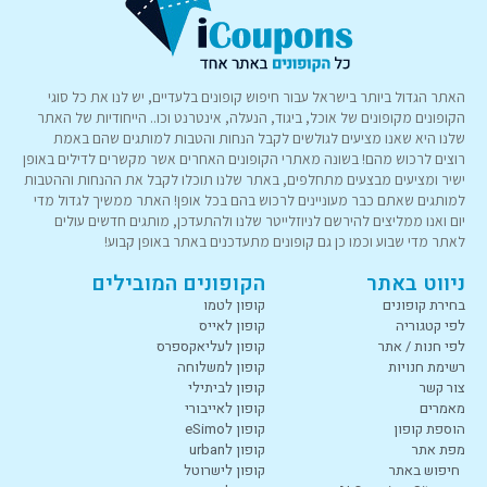
האתר הגדול ביותר בישראל עבור חיפוש קופונים בלעדיים, יש לנו את כל סוגי
הקופונים מקופונים של אוכל, ביגוד, הנעלה, אינטרנט וכו.. הייחודיות של האתר
שלנו היא שאנו מציעים לגולשים לקבל הנחות והטבות למותגים שהם באמת
רוצים לרכוש מהם! בשונה מאתרי הקופונים האחרים אשר מקשרים לדילים באופן
ישיר ומציעים מבצעים מתחלפים, באתר שלנו תוכלו לקבל את ההנחות וההטבות
למותגים שאתם כבר מעוניינים לרכוש בהם בכל אופן! האתר ממשיך לגדול מדי
יום ואנו ממליצים להירשם לניוזלייטר שלנו ולהתעדכן, מותגים חדשים עולים
לאתר מדי שבוע וכמו כן גם קופונים מתעדכנים באתר באופן קבוע!
ניווט באתר
הקופונים המובילים
בחירת קופונים
קופון לטמו
לפי קטגוריה
קופון לאייס
לפי חנות / אתר
קופון לעליאקספרס
רשימת חנויות
קופון למשלוחה
צור קשר
קופון לביתילי
מאמרים
קופון לאייבורי
הוספת קופון
קופון לeSimo
מפת אתר
קופון לurban
חיפוש באתר
קופון לישרוטל