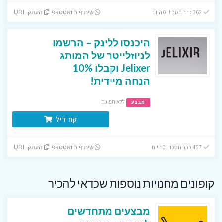
362 כבר חסכו! 0 היום
שיתוף בוואטסאפ
העתק URL
היכנסו ללינק – הרשמו
לניוזלייטר של המותג
Jelixer וקבלו 10%
הנחה מיידית!
ללא תפוגה
מבצע
קח דיל
457 כבר חסכו! 0 היום
שיתוף בוואטסאפ
העתק URL
קופונים מחנויות נוספות שכדאי להכיר
מבצעים מתחדשים