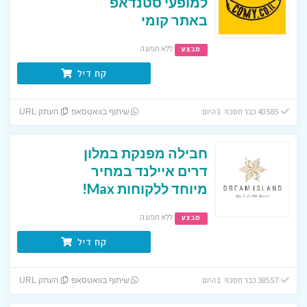
למופעי סטנדאפ
באתר קומי
ללא תפוגה
מבצע
קח דיל
40585 כבר חסכו! 1 היום
שיתוף בוואטסאפ
העתק URL
חבילה מפנקת במלון
דרים איילנד במחיר
מיוחד ללקוחות Max!
ללא תפוגה
מבצע
קח דיל
38557 כבר חסכו! 1 היום
שיתוף בוואטסאפ
העתק URL