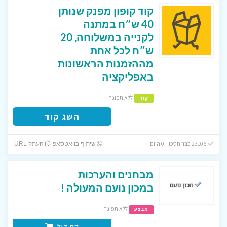
קוד קופון מפנק שנותן
40 ש״ח במתנה
לקנייה במשלוחה, 20
ש״ח לכל אחת
מההזמנות הראשונות
באפליקציה
ללא תפוגה
קוד
השג קוד
23106 כבר חסכו! 0 היום
שיתוף בוואטסאפ
העתק URL
מבחנים והערכות
במכון נועם המעולה !
ללא תפוגה
מבצע
קח דיל