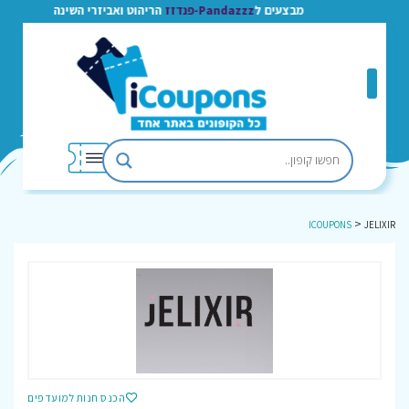
מבצעים ל
Pandazzz-פנדזז
הריהוט ואביזרי השינה
>
ICOUPONS
JELIXIR
הכנס חנות למועדפים