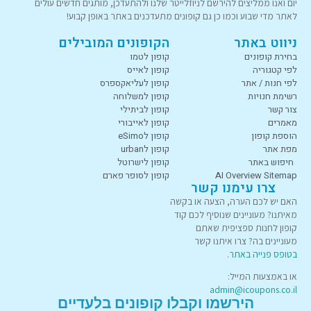
יום ואנו ממליצים להירשם לניוזלייטר שלנו ולהתעדכן, מותגים חדשים עולים
לאתר מדי שבוע וכמו כן גם קופונים מתעדכנים באתר באופן קבוע!
ניווט באתר
הקופונים המובילים
בחירת קופונים
קופון לטמו
לפי קטגוריה
קופון לאייס
לפי חנות / אתר
קופון לעליאקספרס
רשימת חנויות
קופון למשלוחה
צור קשר
קופון לביתילי
מאמרים
קופון לאייבורי
הוספת קופון
קופון לeSimo
מפת אתר
קופון לurban
חיפוש באתר
קופון לישרוטל
AI Overview Sitemap
קופון לסופר פארם
צרו עימנו קשר
האם יש לכם הערה, הצעה או בקשה
מאיתנו? מעוניינים שנוסיף לכם קוד
קופון לחנות ספציפית שאתם
מעוניינים בה? צרו איתנו קשר
בטופס פנייה באתר
.
או באמצעות המייל:
admin@icoupons.co.il
הירשמו וקבלו קופונים בלעדיים