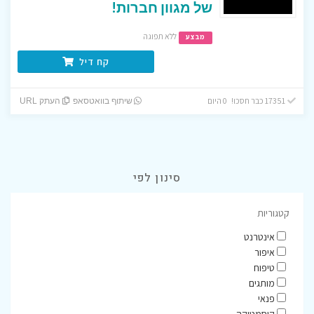
של מגוון חברות!
ללא תפוגה
מבצע
קח דיל
17351 כבר חסכו! 0 היום
שיתוף בוואטסאפ
העתק URL
סינון לפי
קטגוריות
אינטרנט
איפור
טיפוח
מותגים
פנאי