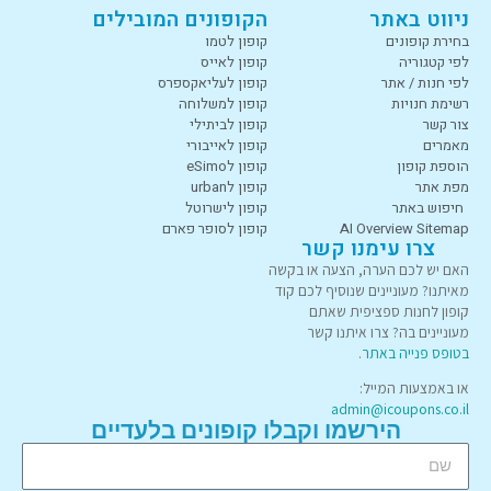
ניווט באתר
הקופונים המובילים
בחירת קופונים
קופון לטמו
לפי קטגוריה
קופון לאייס
לפי חנות / אתר
קופון לעליאקספרס
רשימת חנויות
קופון למשלוחה
צור קשר
קופון לביתילי
מאמרים
קופון לאייבורי
הוספת קופון
קופון לeSimo
מפת אתר
קופון לurban
חיפוש באתר
קופון לישרוטל
AI Overview Sitemap
קופון לסופר פארם
צרו עימנו קשר
האם יש לכם הערה, הצעה או בקשה
מאיתנו? מעוניינים שנוסיף לכם קוד
קופון לחנות ספציפית שאתם
מעוניינים בה? צרו איתנו קשר
בטופס פנייה באתר
.
או באמצעות המייל:
admin@icoupons.co.il
הירשמו וקבלו קופונים בלעדיים