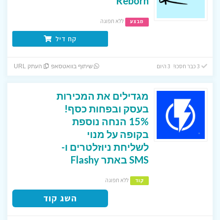
Reborn
ללא תפוגה
מבצע
קח דיל
3 כבר חסכו! 3 היום
שיתוף בוואטסאפ
העתק URL
מגדילים את המכירות
בעסק ובפחות כסף!
15% הנחה נוספת
בקופה על מנוי
לשליחת ניוזלטרים ו-
SMS באתר Flashy
ללא תפוגה
קוד
השג קוד