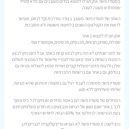
בסטודיו פשה אתן תוכלו למצוא בגדים מעוצבים עם מלא סטייל
שמתחדש מעונה לעונה.
האתר של סטודיו פשה מעוצב בצורה מודרנית וקל לניווט, ואפשר
לראות את הקטלוגים השונים בלחיצות פשוטות ולא מסובכות.
אתן תוכלו למצוא באתר:
שמלות,טופים,חצאיות,מכנסיים,תכשיטים,אקססוריז ועוד..
עד לפני שנתיים לא היה ניתן לבצע קניות באתר אבל כיום ניתן לבצע
הזמנות בטוחות באתר מאובטח לגמריי שיישמור על האמצעי תשלום
שלכן ולהנות מזמני משלוח קצרים ושירות שזמין לשאלות ופניות גם
בטלפון, גם באתר וגם ברשתות החברתיות.
סטודיו פשה ממשיכה לעבוד רגיל גם בתקופה זו מיכוון שהיא מציעה
שירותי משלוחים ללא מגע.
המחירים של סטודיו פשה הם באמת מחירים שנוחים לכל כיס ונוסף
לכך באתר ישנם מגוון של הנחות ומבצעים כמו חודש משלוחים חינם
בעת ההרשמה לניוזלטר ועד 60% הנחה לחודשי החורף.
נכון לשנה זו סטודיו פשה לא הוציאו עדיין קולקצייה לגברים לכן