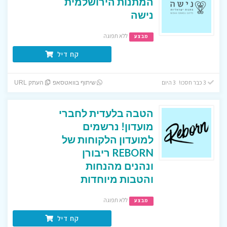
המתנות הירושלמית
נישה
ללא תפוגה
מבצע
קח דיל
3 כבר חסכו! 3 היום
שיתוף בוואטסאפ
העתק URL
הטבה בלעדית לחברי
מועדון! נרשמים
למועדון הלקוחות של
REBORN ריבורן
ונהנים מהנחות
והטבות מיוחדות
ללא תפוגה
מבצע
קח דיל