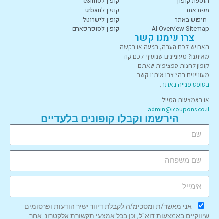
הוספת קופון
קופון לeSimo
מפת אתר
קופון לurban
חיפוש באתר
קופון לישרוטל
AI Overview Sitemap
קופון לסופר פארם
צרו עימנו קשר
האם יש לכם הערה, הצעה או בקשה
מאיתנו? מעוניינים שנוסיף לכם קוד
קופון לחנות ספציפית שאתם
מעוניינים בה? צרו איתנו קשר
בטופס פנייה באתר
.
או באמצעות המייל:
admin@icoupons.co.il
הירשמו וקבלו קופונים בלעדיים
אני מאשר/ת ומסכימ/ה לקבלת דיוור ישיר הודעות ופרסומים
שיווקיים באמצעות דוא"ל, וכן בכל אמצעי תקשורת אלקטרוני אחר.