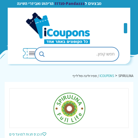
מבצעים ל
Pandazzz-פנדזז
הריהוט ואביזרי השינה
>
SPIRULINA / ספירולינה פול לייף
ICOUPONS
הכנס חנות למועדפים