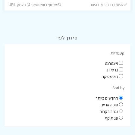
6856 כבר חסכו! 1 היום
שיתוף בוואטסאפ
העתק URL
סינון לפי
קטגוריות
אינטרנט
בריאות
קוסמטיקה
Sort by
החדשים ביותר
פופולאריים
נגמר בקרוב
פג תוקף