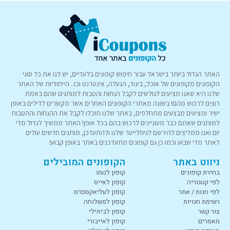
האתר הגדול ביותר בישראל עבור חיפוש קופונים בלעדיים, יש לנו את כל סוגי
הקופונים מקופונים של אוכל, ביגוד, הנעלה, אינטרנט וכו.. הייחודיות של האתר
שלנו היא שאנו מציעים לגולשים לקבל הנחות והטבות למותגים שהם באמת
רוצים לרכוש מהם! בשונה מאתרי הקופונים האחרים אשר מקשרים לדילים באופן
ישיר ומציעים מבצעים מתחלפים, באתר שלנו תוכלו לקבל את ההנחות וההטבות
למותגים שאתם כבר מעוניינים לרכוש בהם בכל אופן! האתר ממשיך לגדול מדי
יום ואנו ממליצים להירשם לניוזלייטר שלנו ולהתעדכן, מותגים חדשים עולים
לאתר מדי שבוע וכמו כן גם קופונים מתעדכנים באתר באופן קבוע!
ניווט באתר
הקופונים המובילים
בחירת קופונים
קופון לטמו
לפי קטגוריה
קופון לאייס
לפי חנות / אתר
קופון לעליאקספרס
רשימת חנויות
קופון למשלוחה
צור קשר
קופון לביתילי
מאמרים
קופון לאייבורי