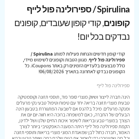
Spirulina / ספירולינה פול לייף
קופונים
, קודי קופון שעובדים, קופונים
נבדקים בכל יום!
קודי קופון חדשים והנחות פעילות למותג
Spirulina /
ספירולינה פול לייף
. מגוון הטבות וקופונים לשימוש מיידי,
כולל מבצעים בלעדיים הזמינים רק באתר iCoupons. כל
הקופונים נבדקו לאחרונה בתאריך 06/08/2026!
ספירולינה פול לייף
הינה חברה לייצור ושיווק מוצרי סופר פוד, תוספי תזונה וקוסמטיקה
טבעית מוצרי תזונה בריאה יחד עם טיפוח וטיפול טבעי נקי מרעלים
ומנקה מרעלים. מיכל בלהנס אם לשבעה המתגוררת בטבעון הינה
הבעלים של החברה, כאם למשפחה ברוכה היא חווה יום יום את
הצורך במוצרי טבע ובריאות לשיפור איכות החיים שלנו ושל ילדינו,
הקמת ספירולינה פול לייף היתה המענה האפקטיבי ביותר לצורך
האמור, חברה כחול לבן שמאגדת המוני מוצרי בריאות ותוספי תזונה
וכל מה שתצטרכו כדי לשמור את הגוף שלכם כמה שיותר טבעי ובריא.