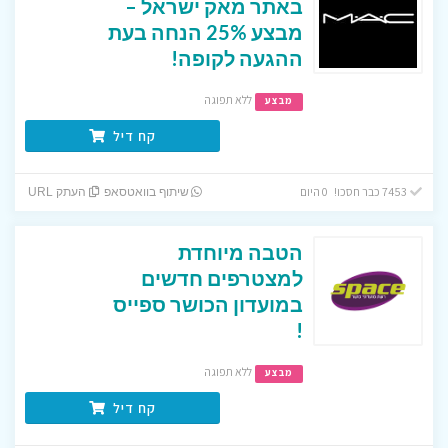
באתר מאק ישראל –
מבצע 25% הנחה בעת
ההגעה לקופה!
ללא תפוגה
מבצע
קח דיל
7453 כבר חסכו! 0 היום
שיתוף בוואטסאפ
העתק URL
הטבה מיוחדת
למצטרפים חדשים
במועדון הכושר ספייס
!
ללא תפוגה
מבצע
קח דיל