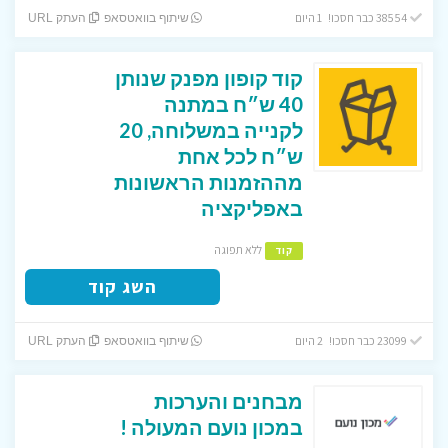
38554 כבר חסכו! 1 היום
שיתוף בוואטסאפ
העתק URL
קוד קופון מפנק שנותן
40 ש״ח במתנה
לקנייה במשלוחה, 20
ש״ח לכל אחת
מההזמנות הראשונות
באפליקציה
ללא תפוגה
קוד
השג קוד
23099 כבר חסכו! 2 היום
שיתוף בוואטסאפ
העתק URL
מבחנים והערכות
במכון נועם המעולה !