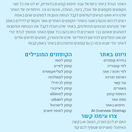
האתר הגדול ביותר בישראל עבור חיפוש קופונים בלעדיים, יש לנו את כל סוגי
הקופונים מקופונים של אוכל, ביגוד, הנעלה, אינטרנט וכו.. הייחודיות של האתר
שלנו היא שאנו מציעים לגולשים לקבל הנחות והטבות למותגים שהם באמת
רוצים לרכוש מהם! בשונה מאתרי הקופונים האחרים אשר מקשרים לדילים באופן
ישיר ומציעים מבצעים מתחלפים, באתר שלנו תוכלו לקבל את ההנחות וההטבות
למותגים שאתם כבר מעוניינים לרכוש בהם בכל אופן! האתר ממשיך לגדול מדי
יום ואנו ממליצים להירשם לניוזלייטר שלנו ולהתעדכן, מותגים חדשים עולים
לאתר מדי שבוע וכמו כן גם קופונים מתעדכנים באתר באופן קבוע!
ניווט באתר
הקופונים המובילים
בחירת קופונים
קופון לטמו
לפי קטגוריה
קופון לאייס
לפי חנות / אתר
קופון לעליאקספרס
רשימת חנויות
קופון למשלוחה
צור קשר
קופון לביתילי
מאמרים
קופון לאייבורי
הוספת קופון
קופון לeSimo
מפת אתר
קופון לurban
חיפוש באתר
קופון לישרוטל
AI Overview Sitemap
קופון לסופר פארם
צרו עימנו קשר
האם יש לכם הערה, הצעה או בקשה
מאיתנו? מעוניינים שנוסיף לכם קוד