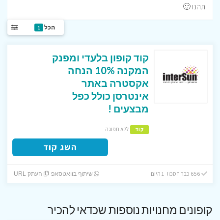
תהנו 🙂
הכל
1
קוד קופון בלעדי ומפנק
המקנה 10% הנחה
אקסטרה באתר
אינטרסן כולל כפל
מבצעים !
ללא תפוגה
קוד
השג קוד
656 כבר חסכו! 1 היום
שיתוף בוואטסאפ
העתק URL
קופונים מחנויות נוספות שכדאי להכיר