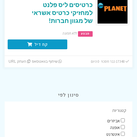
כרטיסים ליס פלנט
למחזיקי כרטיס אשראי
של מגוון חברות!
ללא תפוגה
מבצע
קח דיל
17348 כבר חסכו! 0 היום
שיתוף בוואטסאפ
העתק URL
סינון לפי
קטגוריות
אביזרים
אופנה
אינטרנט