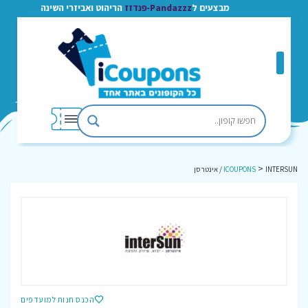
מבצעים ל
Pandazzz-פנדזז
הריהוט ואביזרי השינה
>
INTERSUN / אינטרסן
ICOUPONS
הכנס חנות למועדפים