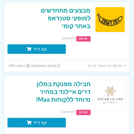
מבצעים מתחדשים
למופעי סטנדאפ
באתר קומי
ללא תפוגה
מבצע
קח דיל
40579 כבר חסכו! 2 היום
שיתוף בוואטסאפ
העתק URL
חבילה מפנקת במלון
דרים איילנד במחיר
מיוחד ללקוחות Max!
ללא תפוגה
מבצע
קח דיל