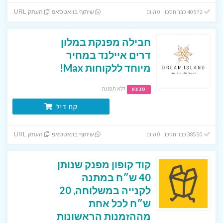
40572 כבר חסכו! 0 היום
שיתוף בוואטסאפ
העתק URL
חבילה מפנקת במלון
דרים איילנד במחיר
מיוחד ללקוחות Max!
ללא תפוגה
מבצע
קח דיל
38550 כבר חסכו! 0 היום
שיתוף בוואטסאפ
העתק URL
קוד קופון מפנק שנותן
40 ש״ח במתנה
לקנייה במשלוחה, 20
ש״ח לכל אחת
מההזמנות הראשונות