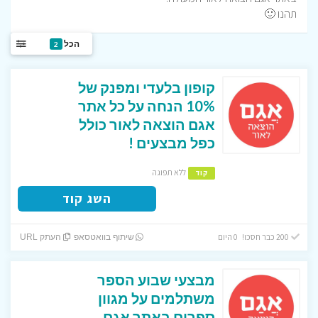
תהנו 🙂
הכל
2
קופון בלעדי ומפנק של
10% הנחה על כל אתר
אגם הוצאה לאור כולל
כפל מבצעים !
ללא תפוגה
קוד
השג קוד
200 כבר חסכו! 0 היום
שיתוף בוואטסאפ
העתק URL
מבצעי שבוע הספר
משתלמים על מגוון
ספרים באתר אגם