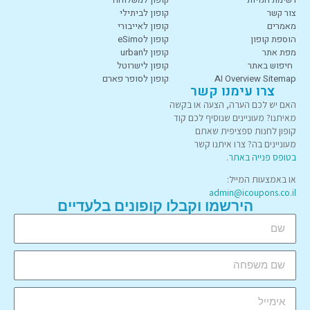
צור קשר
קופון לביתילי
מאמרים
קופון לאייבורי
הוספת קופון
קופון לeSimo
מפת אתר
קופון לurban
חיפוש באתר
קופון לישרוטל
AI Overview Sitemap
קופון לסופר פארם
צרו עימנו קשר
האם יש לכם הערה, הצעה או בקשה
מאיתנו? מעוניינים שנוסיף לכם קוד
קופון לחנות ספציפית שאתם
מעוניינים בה? צרו איתנו קשר
בטופס פנייה באתר
.
או באמצעות המייל:
admin@icoupons.co.il
הירשמו וקבלו קופונים בלעדיים