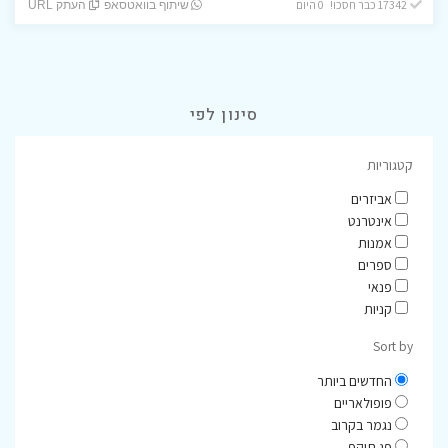
17342 כבר חסכו! 0 היום
שיתוף בוואטסאפ
העתק URL
סינון לפי
קטגוריות
אביזרים
אינטרנט
אמנות
ספרים
פנאי
קניות
Sort by
החדשים ביותר
פופולאריים
נגמר בקרוב
פג תוקף