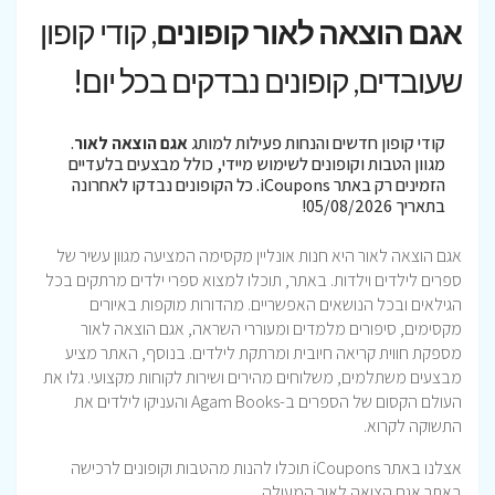
אגם הוצאה לאור קופונים
, קודי קופון
שעובדים, קופונים נבדקים בכל יום!
קודי קופון חדשים והנחות פעילות למותג
אגם הוצאה לאור
.
מגוון הטבות וקופונים לשימוש מיידי, כולל מבצעים בלעדיים
הזמינים רק באתר iCoupons. כל הקופונים נבדקו לאחרונה
בתאריך 05/08/2026!
אגם הוצאה לאור היא חנות אונליין מקסימה המציעה מגוון עשיר של
ספרים לילדים וילדות. באתר, תוכלו למצוא ספרי ילדים מרתקים בכל
הגילאים ובכל הנושאים האפשריים. מהדורות מוקפות באיורים
מקסימים, סיפורים מלמדים ומעוררי השראה, אגם הוצאה לאור
מספקת חווית קריאה חיובית ומרתקת לילדים. בנוסף, האתר מציע
מבצעים משתלמים, משלוחים מהירים ושירות לקוחות מקצועי. גלו את
העולם הקסום של הספרים ב-Agam Books והעניקו לילדים את
התשוקה לקרוא.
אצלנו באתר iCoupons תוכלו להנות מהטבות וקופונים לרכישה
באתר אגם הצואה לאור המעולה.