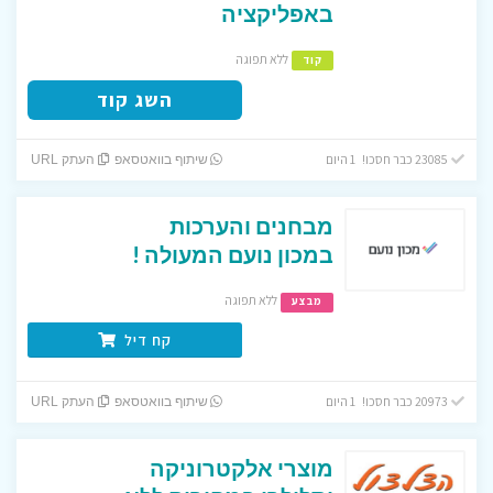
באפליקציה
ללא תפוגה
קוד
השג קוד
23085 כבר חסכו! 1 היום
שיתוף בוואטסאפ
העתק URL
מבחנים והערכות
במכון נועם המעולה !
ללא תפוגה
מבצע
קח דיל
20973 כבר חסכו! 1 היום
שיתוף בוואטסאפ
העתק URL
מוצרי אלקטרוניקה