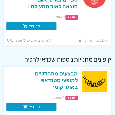
הוצאה לאור המעולה !
ללא תפוגה
מבצע
קח דיל
261 כבר חסכו! 0 היום
שיתוף בוואטסאפ
העתק URL
קופונים מחנויות נוספות שכדאי להכיר
מבצעים מתחדשים
למופעי סטנדאפ
באתר קומי
ללא תפוגה
מבצע
קח דיל