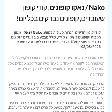
Nako / נאקו קופונים
, קודי קופון
שעובדים, קופונים נבדקים בכל יום!
קודי קופון חדשים והנחות פעילות למותג
Nako / נאקו
. מגוון
הטבות וקופונים לשימוש מיידי, כולל מבצעים בלעדיים הזמינים
רק באתר iCoupons. כל הקופונים נבדקו לאחרונה בתאריך
08/08/2026!
נאקו הוא בדיוק האתר שאתם צריכים כדי לחדש את הקולקציה לכל
המשפחה בלי לקפח אף אחד כי באתר נאקו תוכלו למצוא בגדים מכל
הסוגים לכל הגילאים ומחירים שיאפשרו לכם להחליף לכולם את
הגרדרובה.
אז במקום לשבור את הראש לאן לשלוח כל ילד ואיך בינתיים להספיק
לדאוג גם לעצמכם כעת תשאירו לנו לשבור את הראש כי אצלנו באתר
תזמינו לכולם אונליין במחירים ששוברים את השוק בלי לשבור את
הכיס!
באתר נאקו תוכלו למצוא בגדי יום חול בגדי עבודה ובגדי יוקרה, פרטיו
לבוש בסיסיים וגם מעבר לכך, כמעט כל פריט לבוש שיעלה בדעתכם,