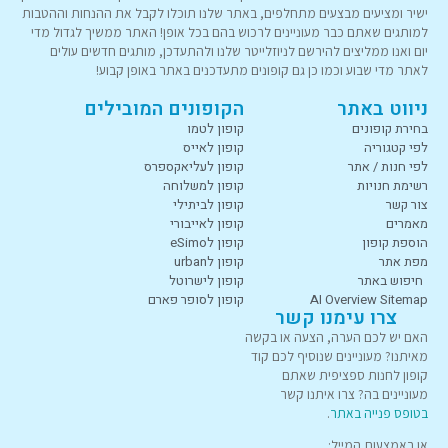
ישיר ומציעים מבצעים מתחלפים, באתר שלנו תוכלו לקבל את ההנחות וההטבות
למותגים שאתם כבר מעוניינים לרכוש בהם בכל אופן! האתר ממשיך לגדול מדי
יום ואנו ממליצים להירשם לניוזלייטר שלנו ולהתעדכן, מותגים חדשים עולים
לאתר מדי שבוע וכמו כן גם קופונים מתעדכנים באתר באופן קבוע!
ניווט באתר
הקופונים המובילים
בחירת קופונים
קופון לטמו
לפי קטגוריה
קופון לאייס
לפי חנות / אתר
קופון לעליאקספרס
רשימת חנויות
קופון למשלוחה
צור קשר
קופון לביתילי
מאמרים
קופון לאייבורי
הוספת קופון
קופון לeSimo
מפת אתר
קופון לurban
חיפוש באתר
קופון לישרוטל
AI Overview Sitemap
קופון לסופר פארם
צרו עימנו קשר
האם יש לכם הערה, הצעה או בקשה
מאיתנו? מעוניינים שנוסיף לכם קוד
קופון לחנות ספציפית שאתם
מעוניינים בה? צרו איתנו קשר
בטופס פנייה באתר
.
או באמצעות המייל: