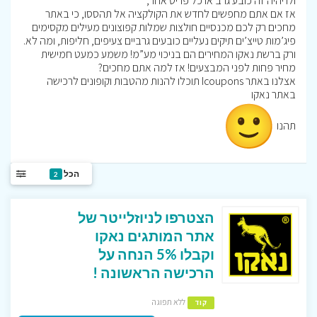
ולו יהיה זה כובע גרב או כל פריט אחר,
אז אם אתם מחפשים לחדש את הקולקציה אל תהססו, כי באתר
מחכים רק לכם מכנסיים חולצות שמלות קפוצונים מעילים מקסימים
פיג’מות טייצ’ים תיקים נעליים כובעים גרביים צעיפים, חליפות, ומה לא.
ורק ברשת נאקו המחירים הם בניכוי מע”מ! משמע כמעט חמישית
מחיר פחות לפני המבצעים! אז למה אתם מחכים?
אצלנו באתר Icoupons תוכלו להנות מהטבות וקופונים לרכישה
באתר נאקו
תהנו
הכל
2
הצטרפו לניוזלייטר של
אתר המותגים נאקו
וקבלו 5% הנחה על
הרכישה הראשונה !
ללא תפוגה
קוד