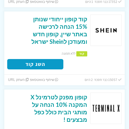
17352 כבר חסכו! 1 היום
שיתוף בוואטסאפ
העתק URL
קוד קופון ייחודי שנותן
15% הנחה לרכישה
באתר שיין, קופון חדש
ומעודכן לShein ישראל
ללא תפוגה
קוד
השג קוד
15057 כבר חסכו! 2 היום
שיתוף בוואטסאפ
העתק URL
קופון מפנק לטרמינל X
המקנה 10% הנחה על
מותגי הבית כולל כפל
מבצעים !