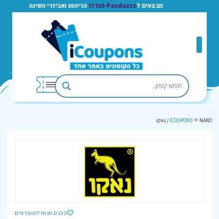
מבצעים ל
Pandazzz-פנדזז
הריהוט ואביזרי השינה
>
NAKO / נאקו
ICOUPONS
הכנס חנות למועדפים