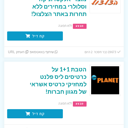
וסלולרי במחירים ללא
תחרות באתר הצלצול!
ללא תפוגה
מבצע
קח דיל
19673 כבר חסכו! 2 היום
שיתוף בוואטסאפ
העתק URL
הטבת 1+1 על
כרטיסים ליס פלנט
למחזיקי כרטיס אשראי
של מגוון חברות!
ללא תפוגה
מבצע
קח דיל