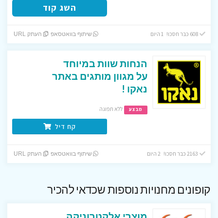
השג קוד
608 כבר חסכו! 1 היום
שיתוף בוואטסאפ
העתק URL
הנחות שוות במיוחד
על מגוון מותגים באתר
נאקו !
ללא תפוגה
מבצע
קח דיל
2163 כבר חסכו! 2 היום
שיתוף בוואטסאפ
העתק URL
קופונים מחנויות נוספות שכדאי להכיר
מוצרי אלקטרוניקה