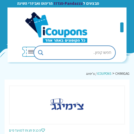
מבצעים ל
Pandazzz-פנדזז
הריהוט ואביזרי השינה
>
CHIMIGAG / צ'ימיגג
ICOUPONS
הכנס חנות למועדפים