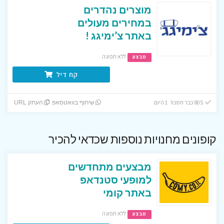
מוצרים נהדרים
במחירים מעולים
באתר צ’ימיגג !
ללא תפוגה
מבצע
קח דיל
805 כבר חסכו! 1 היום
שיתוף בוואטסאפ
העתק URL
קופונים מחנויות נוספות שכדאי להכיר
מבצעים מתחדשים
למופעי סטנדאפ
באתר קומי
ללא תפוגה
מבצע