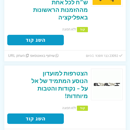
ש״ח לכל אחת
מההזמנות הראשונות
באפליקציה
ללא תפוגה
קוד
השג קוד
23092 כבר חסכו! 1 היום
שיתוף בוואטסאפ
העתק URL
הצטרפות למועדון
הנוסע המתמיד של אל
על – נקודות והטבות
מיוחדות!
ללא תפוגה
קוד
השג קוד