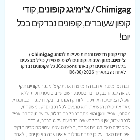
Chimigag / צ'ימיגג קופונים
, קודי
קופון שעובדים, קופונים נבדקים בכל
יום!
קודי קופון חדשים והנחות פעילות למותג
Chimigag /
צ'ימיגג
. מגוון הטבות וקופונים לשימוש מיידי, כולל מבצעים
בלעדיים הזמינים רק באתר iCoupons. כל הקופונים נבדקו
לאחרונה בתאריך 06/08/2026!
חברת צ’ימיגג היא חברה המייצרת את תיקי צ’ימיגג המקוריים תיקי
נשיאה לגג הרכב, מדובר בפטנט רשום שרבים ניסו לחקותו ללא
הועיל, הצ’ימיגג הוא תיק גדול וחזק המתחבר בקלות לגג הרכב ומגדיל
מאד את יכולת הנשיאה, הוא מתאים לכל רכב (פרטי, משפחתי,
מסחרי, ואפילו וואן) והוא מתחבר כל כך בקלות עד שניתן לחברו אפילו
לרכב שכור, אין צורך להשאירו בקביעות על גג הרכב, עובדה
שמכבידה מאד בגגונים אחרים, הצ’ימיגג עצמו עשוי מחומרים חזקים
ואיכותיים מאד, ועל כן למרות גודלו הוא אינו עבה באופן יחסי, ולאחר