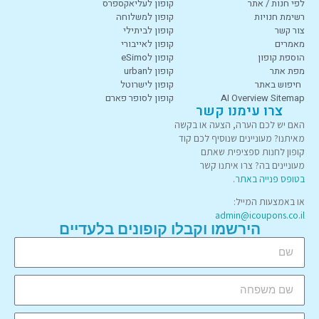
לפי חנות / אתר
קופון לעליאקספרס
רשימת חנויות
קופון למשלוחה
צור קשר
קופון לביתילי
מאמרים
קופון לאייבורי
הוספת קופון
קופון לeSimo
מפת אתר
קופון לurban
חיפוש באתר
קופון לישרוטל
AI Overview Sitemap
קופון לסופר פארם
צרו עימנו קשר
האם יש לכם הערה, הצעה או בקשה
מאיתנו? מעוניינים שנוסיף לכם קוד
קופון לחנות ספציפית שאתם
מעוניינים בה? צרו איתנו קשר
בטופס פנייה באתר
.
או באמצעות המייל:
admin@icoupons.co.il
הירשמו וקבלו קופונים בלעדיים