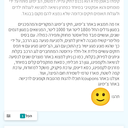
קיפולו באופן מלא הוא נכנס לתיק עלייה למטוס, הצ’ימיגג פותח על ידי
מומחים והוא אפקטיבי במיוחד כפתרון נשיאה למנשא לעגלות ילדים
ולעגלות תאומים תיקים וכדומה שלא נמצא להם מקום בבגאז’.
אז מה תמצאו באתר צ’ימיגג, תיקי צ’ימיגג המקוריים והמהפכניים
במגוון גדלים החל מ180 ליטר ועד 1000 ליטר, המנשאים במגוון דגמים
שונים, ועשויים מבד פוליאסטר מחוזק ותפירה כפולה. עם בסיס
פולימרי קשיח מובנה לאיזון לחצים, ולמניעת פגיעה בגג הרכב, על ידי
כך שהוא מונע מגע ישיר בין התוכן עם הגג, הצ’ימיגג מגיע עם ווי תפס
חזקים עשויים פלדת אל-חלד-נירוסטה המתחברים לגג הרכב בקלות
וניתנים לפירוק בקלות, כמו כן ניתן למצוא באתר מוצרים שונים לנסיעה
לנשיאה ולקמפינג, גגון רב תכליתי, כסאות מתקפלים קלים במיוחד,
מזרנים לקמפינג, כסא דייגים, ערכת פיקניק, משקל למזוודות, ערכת
קפה לשטח, מארז טרמי לשמירת חום הפיצה, ועוד.
אצלנו באתר Icoupons תוכלו להנות מהטבות וקופונים לרכישה
באתר צ’ימיגג
תהנו
הכל
1